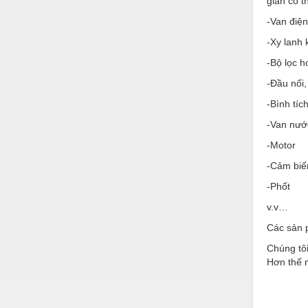
gian có 
Hóa chất-Trang thiết bị
-Van điện
Kệ công nghiệp
-Xy lanh 
Khí nén - Thiết bị
-Bộ lọc h
Khuôn mẫu - Phụ tùng
-Đầu nối,
Lọc công nghiệp
-Bình tíc
-Van nướ
Máy công cụ - Phụ tùng
-Motor
Mỏ - Trang thiết bị
-Cảm biế
Mô tơ - Hộp số
-Phốt
Môi trường - Thiết bị
v.v…
Nâng hạ - Trang thiết bị
Các sản 
Chúng tôi
Nội - Ngoại thất - văn phòng
Hơn thế n
Nồi hơi - Trang thiết bị
Nông nghiệp - Thiết bị