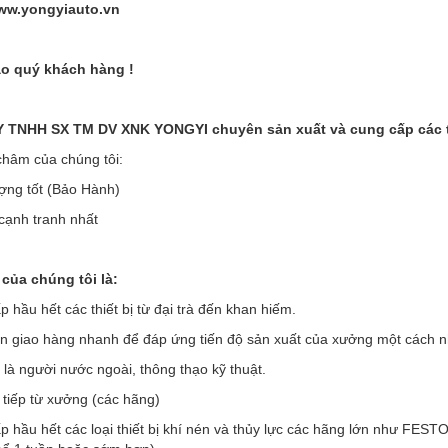
ww.yongyiauto.vn
o quý khách hàng !
TNHH SX TM DV XNK YONGYI chuyên sản xuất và cung cấp các thi
hâm của chúng tôi:
ợng tốt (Bảo Hành)
 cạnh tranh nhất
của chúng tôi là:
 hầu hết các thiết bị từ đại trà đến khan hiếm.
an giao hàng nhanh để đáp ứng tiến độ sản xuất của xưởng một cách 
 là người nước ngoài, thông thạo kỹ thuật.
 tiếp từ xưởng (các hãng)
p hầu hết các loại thiết bị khí nén và thủy lực các hãng lớn như F