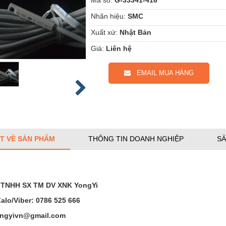
Nhãn hiệu:
SMC
Xuất xứ:
Nhật Bản
Giá:
Liên hệ
EMAIL MUA HÀNG
ẾT VỀ SẢN PHẨM
THÔNG TIN DOANH NGHIỆP
SẢ
 TNHH SX TM DV XNK YongYi
Zalo/Viber: 0786 525 666
ongyivn@gmail.com