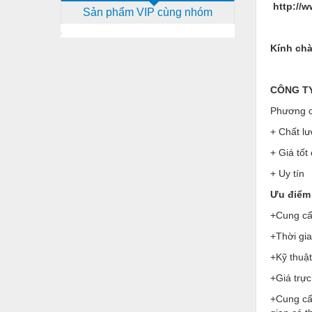
http://w
Sản phẩm VIP cùng nhóm
Dịch vụ - Thi công
Điện công nghiệp
Kính chà
Điện gia dụng
Điện Lạnh
CÔNG TY 
Phương c
Đóng tàu Thiết bị
+ Chất lư
Đúc chính xác Thiết bị
+ Giá tốt
Dụng cụ cầm tay
+ Uy tín
Dụng cụ cắt gọt
Ưu điểm 
Dụng cụ điện
+Cung cấp
+Thời gi
Dụng cụ đo
+Kỹ thuật
Gỗ - Trang thiết bị
+Giá trực
Hàn cắt - Thiết bị
+Cung cấ