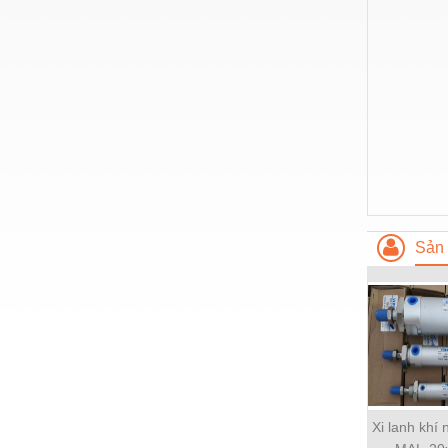
Thiết bị làm sạch
Thiết bị sơn - Sơn
Thiết bị nhà bếp
Thiết bị nhiệt
Thiêt bị PCCC
Thiết bị truyền động
Thiết bị văn phòng
Sản 
Thiết bị viễn thông
Thủy lực-Thiết bị
Thủy sản - Trang thiết bị
Tự động hoá
Van - Co các loại
Xi lanh khí
Vật liệu mài mòn