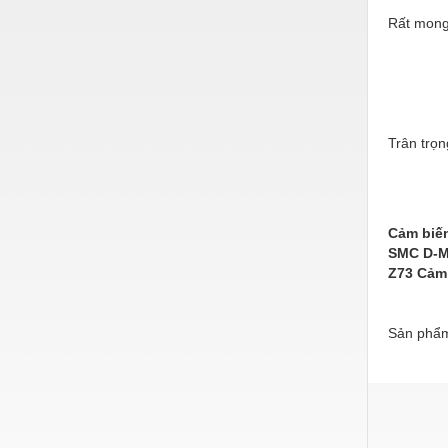
Rất mong
Nước-Vật tư thiết bị
Phốt cơ khí
Sắt, thép, inox các loại
Thí nghiệm-Trang thiết bị
Trân trọn
Thiết bị chiếu sáng
Thiết bị chống sét
Cảm biế
Thiết bị an ninh
SMC D-M
Z73 Cảm
Thiết bị công nghiệp
Thiết bị công trình
Sản phẩm
Thiết bị điện
Thiết bị giáo dục
Thiết bị khác