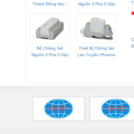
T
Thành Đồng Nai –
Nguồn 3 Pha 5 Dây
Phoe
Cung Cấp Pallet
Phoenix Contact
PSR-
Mới, Pallet Cũ Giá
FLT-SEC-P-T1-3S-
1NC-
Tốt
264/50-FM -
2
2909589
C
Đ
Bộ Chống Sét
Thiết Bị Chống Sét
Bộ L
Nguồn 3 Pha 5 Dây
Lan Truyền Phoenix
Công
Phoenix Contact
Contact PLT-SEC-
Phoe
FLT-SEC-P-T1-3S-
T3-230-FM-PT -
QU
440/35-FM -
2907928
UPS/23
2908264
-