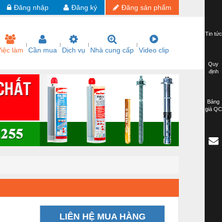
Đăng nhập
Đăng ký
Đăng sản phẩm
Tin tức
iệc làm
Cần mua
Dịch vụ
Nhà cung cấp
Video clip
Quy
định
Bảng
giá QC
LIÊN HỆ MUA HÀNG