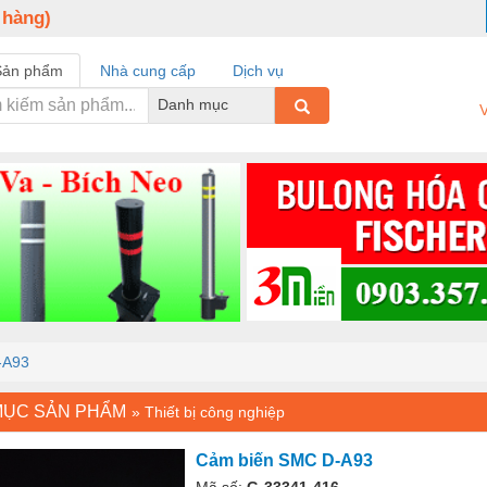
 hàng)
Sản phẩm
Nhà cung cấp
Dịch vụ
Danh mục
V
-A93
MỤC SẢN PHẨM
»
Thiết bị công nghiệp
Cảm biến SMC D-A93
Mã số:
G-33341-416