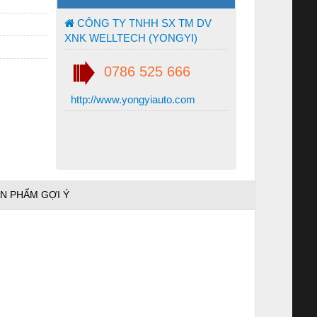
CÔNG TY TNHH SX TM DV
XNK WELLTECH (YONGYI)
0786 525 666
http://www.yongyiauto.com
N PHẨM GỢI Ý