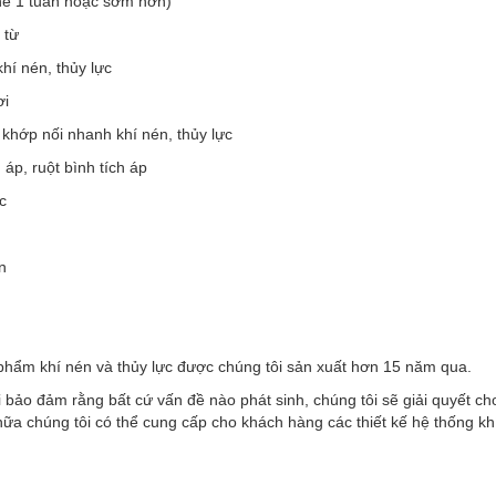
thể 1 tuần hoặc sớm hơn)
 từ
khí nén, thủy lực
ơi
 khớp nối nhanh khí nén, thủy lực
h áp, ruột bình tích áp
c
n
phẩm khí nén và thủy lực được chúng tôi sản xuất hơn 15 năm qua.
 bảo đảm rằng bất cứ vấn đề nào phát sinh, chúng tôi sẽ giải quyết c
ữa chúng tôi có thể cung cấp cho khách hàng các thiết kế hệ thống kh