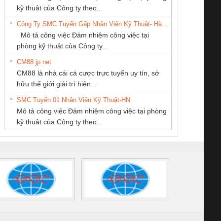
THIẾT BỊ CÔNG
KINH DOANH
PHẦN DÂY VÀ
enix Contact
tấm pin
điện chuỗi
ray W
kỹ thuật của Công ty theo...
NGHIỆP NIHON
DỊCH VỤ XNK
CÁP ĐIỆN
6960 – PSR-
TRANSCLINIC 16I+
TRANSCLINIC 16I+
BAS 
Công Ty SMC Tuyển Gấp Nhân Viên Kỹ Thuật- Hà Nội
SETSUBI VIỆT
PHƯƠNG NAM
THƯỢNG ĐÌNH
SCP-
1K5 L (2433950000)
(2008130000)
(28
Mô tả công việc Đảm nhiệm công việc tại
NAM
/FSP/2X1/1X2
phòng kỹ thuật của Công ty...
CM88 jp net
Cty TNHH TM QC
CÔNG TY TNHH
Tan Dong Cang
CM88 là nhà cái cá cược trực tuyến uy tín, sở
Ba Miền
MEKONG MARINE
company LTD
iám sát chuỗi
Bộ chỉnh lưu nguồn
Nẹp nhôm chống
Bộ c
hữu thế giới giải trí hiện...
SUPPLY
tấm pin
điện TRANSCLINIC
trơn Đà Nẵng
giám 
SMC Tuyển 01 Nhân Viên Kỹ Thuật-HN
SCLINIC 16I+
BKE 1K5.4
Sola
Mô tả công việc Đảm nhiệm công việc tại phòng
 (2502520000)
(7791400879)2. Giá
TRAN
kỹ thuật của Công ty theo...
1K5.4