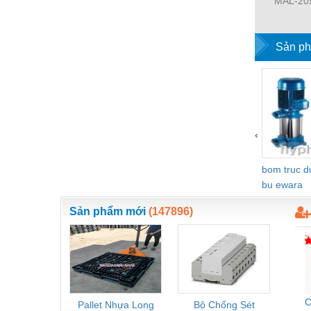
MAL-20
Vật liệu xây dựng
Vòng bi - Bạc đạn
Sản ph
Xe hơi - Phụ tùng
Xe máy - Phụ tùng
Xe tải - phụ tùng
‹
Y khoa - Trang thiết bị
bom truc 
bu ewara
Sản phẩm mới
(147896)
C
Pallet Nhựa Long
Bộ Chống Sét
Rơ Le 