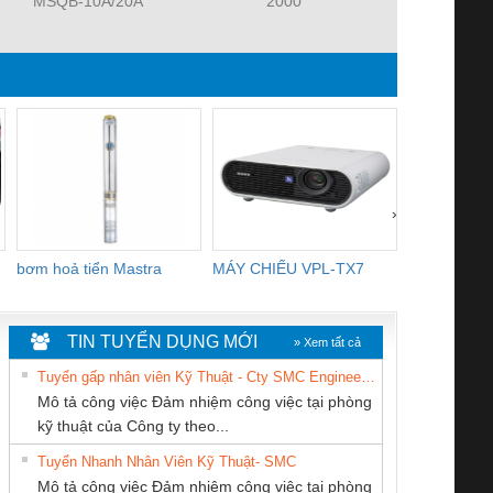
MSQB-10A/20A
2000
MHZ2-
›
bơm hoả tiển Mastra
MÁY CHIẾU VPL-TX7
BOM DINH
WHITE
TIN TUYỂN DỤNG MỚI
» Xem tất cả
Tuyển gấp nhân viên Kỹ Thuật - Cty SMC Engineering
Mô tả công việc Đảm nhiệm công việc tại phòng
kỹ thuật của Công ty theo...
Tuyển Nhanh Nhân Viên Kỹ Thuật- SMC
CÔNG TY TNHH
CÔNG TY TNHH
CÔNG TY CỔ
 Le An Toàn
Bộ giám sát chuỗi
Bộ giám sát dòng
Bộ ng
Mô tả công việc Đảm nhiệm công việc tại phòng