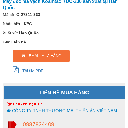
Máy đọc mã vạch Koamtac KDC-200 sản xuất tại Hàn
Quốc
Mã số:
G-27311-363
Nhãn hiệu:
KPC
Xuất xứ:
Hàn Quốc
Giá:
Liên hệ
EMAIL MUA HÀNG
Tải file PDF
LIÊN HỆ MUA HÀNG
CÔNG TY TNHH THƯƠNG MẠI THIÊN ÂN VIỆT NAM
0987824409