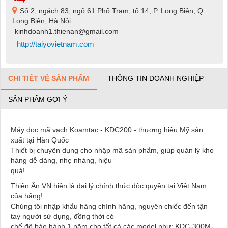
Số 2, ngách 83, ngõ 61 Phố Trạm, tổ 14, P. Long Biên, Q.
Long Biên, Hà Nội
kinhdoanh1.thienan@gmail.com
http://taiyovietnam.com
CHI TIẾT VỀ SẢN PHẨM
THÔNG TIN DOANH NGHIỆP
SẢN PHẨM GỢI Ý
Máy đọc mã vạch Koamtac - KDC200 - thương hiệu Mỹ sản
xuất tại Hàn Quốc
Thiết bị chuyên dụng cho nhập mã sản phẩm, giúp quản lý kho
hàng dễ dàng, nhẹ nhàng, hiệu
quả!
Thiên Ân VN hiện là đại lý chính thức độc quyền tại Việt Nam
của hãng!
Chúng tôi nhập khẩu hàng chính hãng, nguyên chiếc đến tận
tay người sử dụng, đồng thời có
chế độ bảo hành 1 năm cho tất cả các model như: KDC-300M-