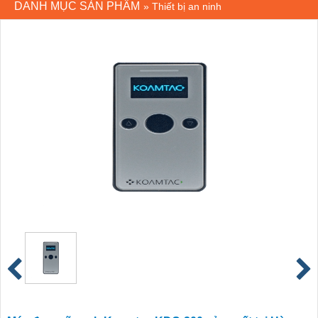
DANH MỤC SẢN PHẨM
»
Thiết bị an ninh