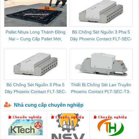
Pallet Nhựa Long Thành Đồng
Bộ Chống Sét Nguồn 3 Pha 5
Nai – Cung Cấp Pallet Mới,
Dây Phoenix Contact FLT-SEC-
C
Pallet Cũ Giá Tốt
P-T1-3S-264/50-FM - 2909589
Bộ Chống Sét Nguồn 3 Pha 5
Thiết Bị Chống Sét Lan Truyền
B
Dây Phoenix Contact FLT-SEC-
Phoenix Contact PLT-SEC-T3-
P-T1-3S-440/35-FM - 2908264
230-FM-PT - 2907928
Nhà cung cấp chuyên nghiệp