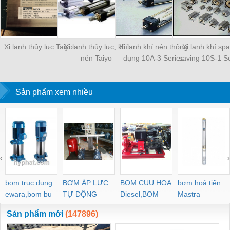
Xi lanh thủy lực Taiyo
Xi lanh thủy lực, khí
Xi lanh khí nén thông
Xi lanh khí sp
nén Taiyo
dụng 10A-3 Series
saving 10S-1 Se
Sản phẩm xem nhiều
‹
›
bom truc dung
BƠM ÁP LỰC
BOM CUU HOA
bơm hoả tiển
ewara,bom bu
TỰ ĐỘNG
Diesel,BOM
Mastra
ewara
CHUA CHAY
Sản phẩm mới
(147896)