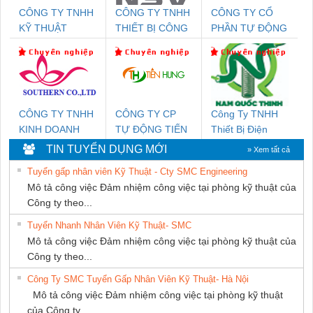
CÔNG TY TNHH
CÔNG TY TNHH
CÔNG TY CỔ
KỸ THUẬT
THIẾT BỊ CÔNG
PHẦN TỰ ĐỘNG
KTECH VIỆT
NGHIỆP NIHON
TIẾN HƯNG
NAM
SETSUBI VIỆT
NAM
CÔNG TY TNHH
CÔNG TY CP
Công Ty TNHH
KINH DOANH
TỰ ĐỘNG TIẾN
Thiết Bị Điện
DỊCH VỤ XNK
HƯNG
Nam Quốc Thịnh
TIN TUYỂN DỤNG MỚI
» Xem tất cả
PHƯƠNG NAM
Tuyển gấp nhân viên Kỹ Thuật - Cty SMC Engineering
Mô tả công việc Đảm nhiệm công việc tại phòng kỹ thuật của
Công ty theo...
Tuyển Nhanh Nhân Viên Kỹ Thuật- SMC
Mô tả công việc Đảm nhiệm công việc tại phòng kỹ thuật của
Công ty theo...
Công Ty SMC Tuyển Gấp Nhân Viên Kỹ Thuật- Hà Nội
Mô tả công việc Đảm nhiệm công việc tại phòng kỹ thuật
của Công ty...