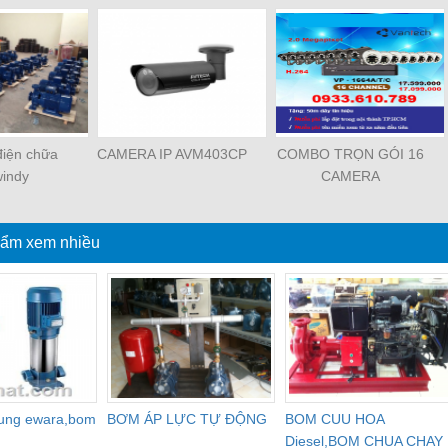
iện chữa
CAMERA IP AVM403CP
COMBO TRỌN GÓI 16
windy
CAMERA
ẩm xem nhiều
dung ewara,bom
BƠM ÁP LỰC TỰ ĐỘNG
BOM CUU HOA
Diesel,BOM CHUA CHAY