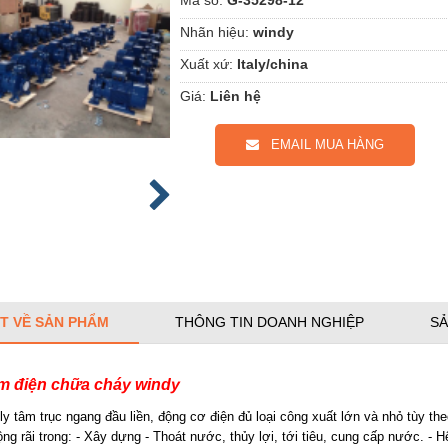
Nhãn hiệu:
windy
Xuất xứ:
Italy/china
Giá:
Liên hệ
EMAIL MUA HÀNG
ẾT VỀ SẢN PHẨM
THÔNG TIN DOANH NGHIỆP
SẢ
 điện chữa cháy windy
y tâm trục ngang đầu liền, động cơ điện đủ loại công xuất lớn và nhỏ tùy 
ng rãi trong: - Xây dựng - Thoát nước, thủy lợi, tới tiêu, cung cấp nước. - H