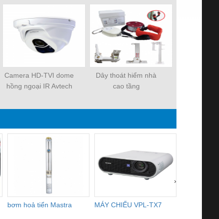
Camera HD-TVI dome
Dây thoát hiểm nhà
COMBO TRỌ
hồng ngoại IR Avtech
cao tầng
CAME
DGC1104P
›
bơm hoả tiển Mastra
MÁY CHIẾU VPL-TX7
BOM DINH
WHITE