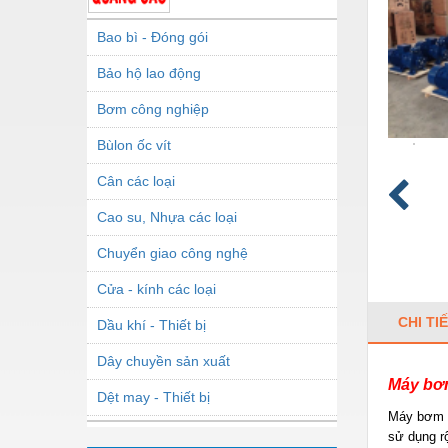
Bao bì - Đóng gói
Bảo hộ lao động
Bơm công nghiệp
Bùlon ốc vít
Cân các loại
Cao su, Nhựa các loại
Chuyển giao công nghệ
Cửa - kính các loại
CHI TI
Dầu khí - Thiết bị
Dây chuyền sản xuất
Máy bơm
Dệt may - Thiết bị
Máy bơm l
Dầu mỡ công nghiệp
sử dụng rộ