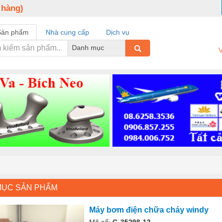
 hàng)
Sản phẩm
Nhà cung cấp
Dịch vụ
Danh mục
V
MỤC SẢN PHẨM
Máy bơm điện chữa cháy windy
Mã số:
G-35298-12