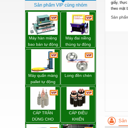
giấy, thực
Sản phẩm VIP cùng nhóm
Dịch vụ - Thi công
theo mặt b
Điện công nghiệp
Sản phẩm
Điện gia dụng
Điện Lạnh
Máy hàn miệng
Máy đai niềng
bao bán tự động
thùng tự động
Đóng tàu Thiết bị
nhập khẩu
DBA-200 giá tốt
Taiwan
Đúc chính xác Thiết bị
Dụng cụ cầm tay
Máy quấn màng
Long đền chén
Dụng cụ cắt gọt
pallet tự động
WP-55 chính
Dụng cụ điện
hãng Wellpack
Dụng cụ đo
giá tốt
Gỗ - Trang thiết bị
CÁP TRẦN
CÁP ĐIỀU
Hàn cắt - Thiết bị
DÙNG CHO
KHIỂN
Sản 
ĐƯỜNG DÂY