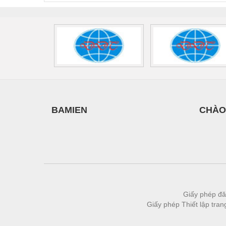
Thiết bị làm sạch
Thiết bị sơn - Sơn
Thiết bị nhà bếp
Thiết bị nhiệt
Thiêt bị PCCC
Thiết bị truyền động
BAMIEN
CHÀO
Thiết bị văn phòng
Thiết bị viễn thông
Thủy lực-Thiết bị
Thủy sản - Trang thiết bị
Tự động hoá
Giấy phép đă
Van - Co các loại
Giấy phép Thiết lập tra
Vật liệu mài mòn