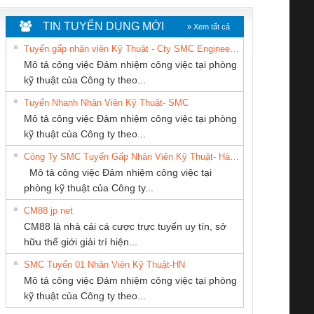
TIN TUYỂN DỤNG MỚI
» Xem tất cả
Tuyển gấp nhân viên Kỹ Thuật - Cty SMC Engineering
Mô tả công việc Đảm nhiệm công việc tại phòng
kỹ thuật của Công ty theo...
Tuyển Nhanh Nhân Viên Kỹ Thuật- SMC
CÔNG TY TNHH
CÔNG TY TNHH
CONG TY TNHH
 Le An Toàn
Bộ giám sát chuỗi
Bộ giám sát dòng
Bộ ng
Mô tả công việc Đảm nhiệm công việc tại phòng
THƯƠNG MẠI
THIẾT BỊ CÔNG
TM-DV DAI DONG
enix Contact
tấm pin
điện chuỗi
ray W
kỹ thuật của Công ty theo...
DỊCH VỤ KỸ
NGHIỆP NIHON
THANH
6960 – PSR-
TRANSCLINIC 16I+
TRANSCLINIC 16I+
BAS 
Công Ty SMC Tuyển Gấp Nhân Viên Kỹ Thuật- Hà Nội
THUẬT ĐIỆN CƠ
SETSUBI VIỆT
SCP-
1K5 L (2433950000)
(2008130000)
(28
Mô tả công việc Đảm nhiệm công việc tại
GIA HƯNG PHÁT
NAM
/FSP/2X1/1X2
phòng kỹ thuật của Công ty...
CM88 jp net
CÔNG TY CỔ
CÔNG TY TNHH
Tan Dong Cang
CM88 là nhà cái cá cược trực tuyến uy tín, sở
PHẦN TỰ ĐỘNG
THƯƠNG MẠI
company LTD
iám sát chuỗi
Bộ chỉnh lưu nguồn
Nẹp nhôm chống
Bộ c
hữu thế giới giải trí hiện...
TIẾN HƯNG
THIÊN ÂN VIỆT
tấm pin
điện TRANSCLINIC
trơn Đà Nẵng
giám 
NAM
SMC Tuyển 01 Nhân Viên Kỹ Thuật-HN
SCLINIC 16I+
BKE 1K5.4
Sola
Mô tả công việc Đảm nhiệm công việc tại phòng
 (2502520000)
(7791400879)2. Giá
TRAN
kỹ thuật của Công ty theo...
1K5.4