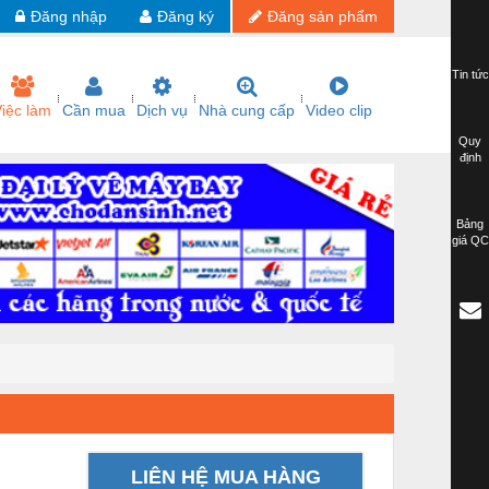
Đăng nhập
Đăng ký
Đăng sản phẩm
Tin tức
iệc làm
Cần mua
Dịch vụ
Nhà cung cấp
Video clip
Quy
định
Bảng
giá QC
LIÊN HỆ MUA HÀNG