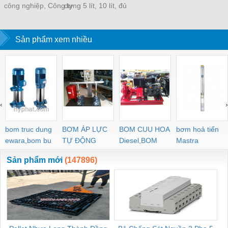
công nghiệp, Công ty
dựng 5 lít, 10 lít, đủ
Nhựa Thuận Thành
màu theo yêu cầu
chuyên sản xuất các
loại bao bì nhựa, chai,
Sản phẩm xem nhiều
lọ, can, bao bì nhựa
rỗng,
‹
›
bom truc dung
BƠM ÁP LỰC
BOM CUU HOA
bơm hoả tiển
ewara,bom bu
TỰ ĐỘNG
Diesel,BOM
Mastra
ewara
CHUA CHAY
Sản phẩm mới
(147896)