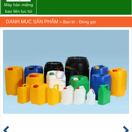
Máy hàn miệng
bao liên tục túi
nằm nghiêng.
DANH MỤC SẢN PHẨM
»
Bao bì - Đóng gói