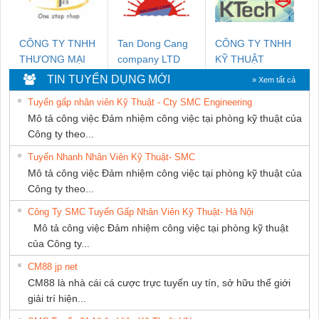
CÔNG TY TNHH
Tan Dong Cang
CÔNG TY TNHH
THƯƠNG MẠI
company LTD
KỸ THUẬT
THIÊN ÂN VIỆT
KTECH VIỆT
TIN TUYỂN DỤNG MỚI
» Xem tất cả
NAM
NAM
Tuyển gấp nhân viên Kỹ Thuật - Cty SMC Engineering
Mô tả công việc Đảm nhiệm công việc tại phòng kỹ thuật của
Công ty theo...
Tuyển Nhanh Nhân Viên Kỹ Thuật- SMC
Mô tả công việc Đảm nhiệm công việc tại phòng kỹ thuật của
Công ty theo...
Công Ty SMC Tuyển Gấp Nhân Viên Kỹ Thuật- Hà Nội
Mô tả công việc Đảm nhiệm công việc tại phòng kỹ thuật
của Công ty...
CM88 jp net
CM88 là nhà cái cá cược trực tuyến uy tín, sở hữu thế giới
giải trí hiện...