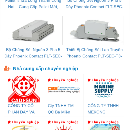
Pallet Nhựa Long Thành Đồng
Bộ Chống Sét Nguồn 3 Pha 5
Nai – Cung Cấp Pallet Mới,
Dây Phoenix Contact FLT-SEC-
C
Pallet Cũ Giá Tốt
P-T1-3S-264/50-FM - 2909589
Bộ Chống Sét Nguồn 3 Pha 5
Thiết Bị Chống Sét Lan Truyền
B
Dây Phoenix Contact FLT-SEC-
Phoenix Contact PLT-SEC-T3-
P-T1-3S-440/35-FM - 2908264
230-FM-PT - 2907928
Nhà cung cấp chuyên nghiệp
CÔNG TY CỔ
Cty TNHH TM
CÔNG TY TNHH
PHẦN DÂY VÀ
QC Ba Miền
MEKONG
CÁP ĐIỆN
MARINE
THƯỢNG ĐÌNH
SUPPLY