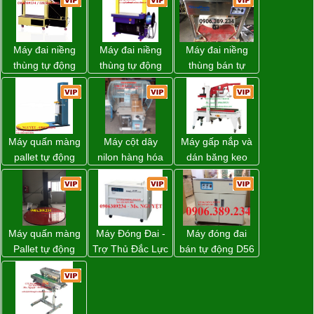
Máy đai niềng
Máy đai niềng
Máy đai niềng
thùng tự động
thùng tự động
thùng bán tự
DBA-80A Đài
DBA-200 giá tốt
động D53XS2
Loan giá rẻ
của hãng
Strapack Nhật
Máy quấn màng
Máy cột dây
Máy gấp nắp và
pallet tự động
nilon hàng hóa
dán băng keo
WP-55 chính
model CY-100
thùng carton tự
hãng Wellpack
động WP-5050F
giá tốt
giá rẻ
Máy quấn màng
Máy Đóng Đai -
Máy đóng đai
Pallet tự động
Trợ Thủ Đắc Lực
bán tự động D56
WP-55 xuất xứ
Cho Mọi Doanh
Strapack
Đài Loan
Nghiệp Trong
Khâu Đóng Gói