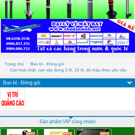
Trang chủ
Bao bì - Đóng gói
Can hoá chất, can xây dựng 5 lít, 10 lít, đủ màu theo yêu cầu
Bao bì - Đóng gói
Sản phẩm VIP cùng nhóm