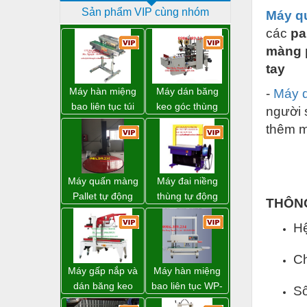
Sản phẩm VIP cùng nhóm
Máy q
Dịch vụ - Thi công
các
pa
Điện công nghiệp
màng p
Điện gia dụng
tay
Điện Lạnh
Máy hàn miệng
Máy dán băng
-
Máy 
bao liên tục túi
keo góc thùng
người 
Đóng tàu Thiết bị
nằm nghiêng.
carton giá tốt
thêm m
Đồng Nai
Đúc chính xác Thiết bị
Dụng cụ cầm tay
Máy quấn màng
Máy đai niềng
Dụng cụ cắt gọt
Pallet tự động
thùng tự động
THÔN
WP-55 xuất xứ
DBA-200 giá tốt
Dụng cụ điện
Đài Loan
Hệ
Dụng cụ đo
Ch
Gỗ - Trang thiết bị
Máy gấp nắp và
Máy hàn miệng
Hàn cắt - Thiết bị
dán băng keo
bao liên tục WP-
Số
thùng carton tự
1200V chính