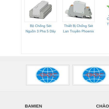
Mới, Pallet Cũ Giá
FLT-SEC-P-T1-3S-
1NC-
Tốt
264/50-FM -
2
2909589
C
T
Bộ Chống Sét
Thiết Bị Chống Sét
Bộ L
Q
Nguồn 3 Pha 5 Dây
Lan Truyền Phoenix
Công
Phoenix Contact
Contact PLT-SEC-
Phoe
FLT-SEC-P-T1-3S-
T3-230-FM-PT -
QU
440/35-FM -
2907928
UPS/23
2908264
-
BAMIEN
CHÀO