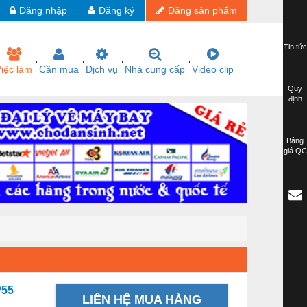
Đăng nhập
Đăng ký
Đăng sản phẩm
Tin tức
iệc làm
Cần mua
Dịch vụ
Nhà cung cấp
Video clip
Quy
định
Bảng
giá QC
P55
LIÊN HỆ MUA HÀNG