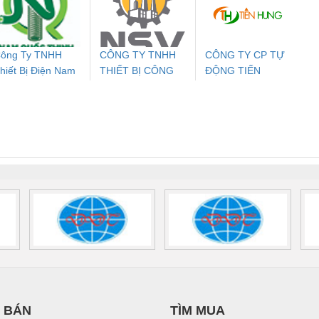
24DC-SP -
24UC/ESL4/3X1/1X2/B
PROFIBUS/12MB -
700578
- 2981059
2708863
24DC
ông Ty TNHH
CÔNG TY TNHH
CÔNG TY CP TỰ
hiết Bị Điện Nam
THIẾT BỊ CÔNG
ĐỘNG TIẾN
ưu Điện AC
Mô-đun Ắc Quy UPS
Rơ Le An Toàn
Bộ g
uốc Thịnh
NGHIỆP NIHON
HƯNG
 Suất Cao
Phoenix Contact
Phoenix Contact
SETSUBI VIỆT
nix Contact
QUINT-HP-
2981059 – PSR-
TRAN
NAM
INT-HP-
BAT/PB/48DC/7.0AH/PT
SCP-
1K5 H
0AC/2.5KVA/PT
- 1133819
24UC/ESL4/3X1/1X2/B
 1136815
 BÁN
TÌM MUA