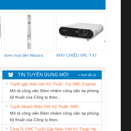
PVC
dùng 
›
bơm hoả tiển Mastra
MÁY CHIẾU VPL-TX7
BOM DINH
WHITE
TIN TUYỂN DỤNG MỚI
» Xem tất cả
Tuyển gấp nhân viên Kỹ Thuật - Cty SMC Engineering
Mô tả công việc Đảm nhiệm công việc tại phòng
kỹ thuật của Công ty theo...
Tuyển Nhanh Nhân Viên Kỹ Thuật- SMC
Công ty TNHH
CÔNG TY TNHH
Cty TNHH TM QC
 Le An Toàn
Bộ giám sát chuỗi
Bộ giám sát dòng
Bộ ng
Mô tả công việc Đảm nhiệm công việc tại phòng
Thương Mại SX Ba
KINH DOANH
Ba Miền
enix Contact
tấm pin
điện chuỗi
ray W
kỹ thuật của Công ty theo...
Miền
DỊCH VỤ XNK
6960 – PSR-
TRANSCLINIC 16I+
TRANSCLINIC 16I+
BAS 
Công Ty SMC Tuyển Gấp Nhân Viên Kỹ Thuật- Hà Nội
PHƯƠNG NAM