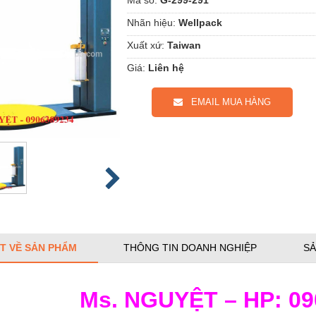
Nhãn hiệu:
Wellpack
Xuất xứ:
Taiwan
Giá:
Liên hệ
EMAIL MUA HÀNG
ẾT VỀ SẢN PHẨM
THÔNG TIN DOANH NGHIỆP
SẢ
Ms. NGUYỆT – HP: 09