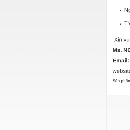
Nước-Vật tư thiết bị
N
Phốt cơ khí
Tr
Sắt, thép, inox các loại
Thí nghiệm-Trang thiết bị
Xin vui
Thiết bị chiếu sáng
Ms. N
Thiết bị chống sét
Email
Thiết bị an ninh
websi
Thiết bị công nghiệp
Sản phẩm
Thiết bị công trình
Thiết bị điện
Thiết bị giáo dục
Thiết bị khác