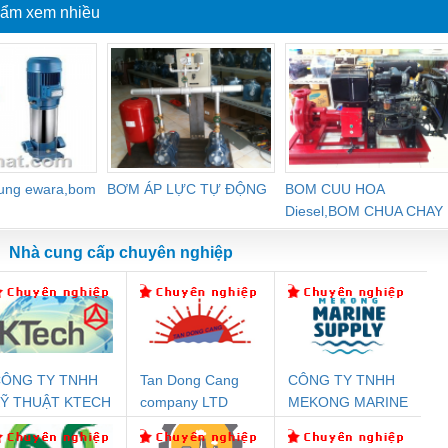
ẩm xem nhiều
dung ewara,bom
BƠM ÁP LỰC TỰ ĐỘNG
BOM CUU HOA
Diesel,BOM CHUA CHAY
Nhà cung cấp chuyên nghiệp
ÔNG TY TNHH
Tan Dong Cang
CÔNG TY TNHH
Đệm An Toàn
Rơ Le An Toàn
Bộ Lặp Tín Hiệu
Rơ
Ỹ THUẬT KTECH
company LTD
MEKONG MARINE
nix Contact
Phoenix Contact
PROFIBUS Phoenix
Pho
IỆT NAM
SUPPLY
PC20-1NO-
PSR-SCP-
Contact PSI-REP-
298