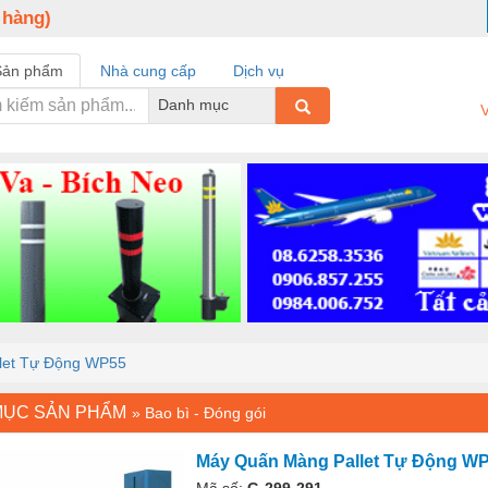
 hàng)
Sản phẩm
Nhà cung cấp
Dịch vụ
Danh mục
V
let Tự Động WP55
MỤC SẢN PHẨM
»
Bao bì - Đóng gói
Máy Quấn Màng Pallet Tự Động W
Mã số:
G-299-291