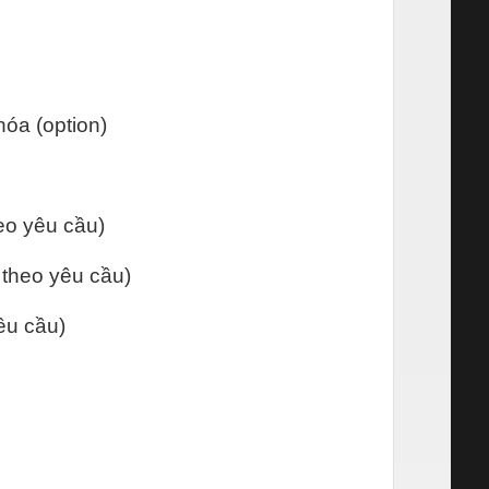
hóa (option)
heo yêu cầu)
ế theo yêu cầu)
êu cầu)