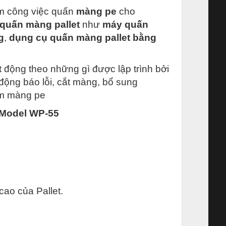
làm công việc quấn
màng pe
cho
quấn màng pallet
như
máy quấn
g
,
dụng cụ quấn màng pallet bằng
t động theo những gì được lập trình bởi
 động báo lỗi, cắt màng, bổ sung
iệm màng pe
 Model WP-55
ao của Pallet.