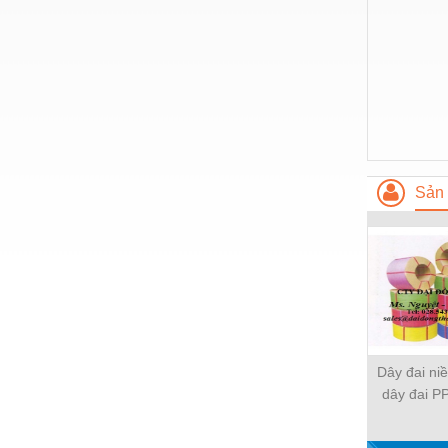
Thiết bị làm sạch
Thiết bị sơn - Sơn
Thiết bị nhà bếp
Thiết bị nhiệt
Thiêt bị PCCC
Thiết bị truyền động
Sản 
Thiết bị văn phòng
Thiết bị viễn thông
Thủy lực-Thiết bị
Thủy sản - Trang thiết bị
Tự động hoá
Dây đai ni
dây đai PP
Van - Co các loại
nh
Vật liệu mài mòn