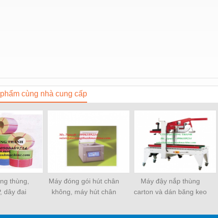
phẩm cùng nhà cung cấp
ềng thùng,
Máy đóng gói hút chân
Máy đậy nắp thùng
, dây đai
không, máy hút chân
carton và dán băng keo
ựa
không một buồng hút
tự động