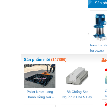
Sản ph
Vật liệu xây dựng
Vòng bi - Bạc đạn
Xe hơi - Phụ tùng
Xe máy - Phụ tùng
‹
Xe tải - phụ tùng
bom truc 
Y khoa - Trang thiết bị
bu ewara
Sản phẩm mới
(147896)
C
Pallet Nhựa Long
Bộ Chống Sét
Rơ Le 
K
Thành Đồng Nai –
Nguồn 3 Pha 5 Dây
Phoe
V
Cung Cấp Pallet
Phoenix Contact
PSR-