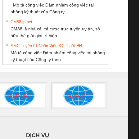
SCP-
1K5 L (2433950000)
(2008130000)
(28
Mô tả công việc Đảm nhiệm công việc tại
/FSP/2X1/1X2
phòng kỹ thuật của Công ty...
CM88 jp net
CONG TY TNHH
CÔNG TY TNHH
CÔNG TY CỔ
CM88 là nhà cái cá cược trực tuyến uy tín, sở
TM-DV DAI DONG
THƯƠNG MẠI
PHẦN DÂY VÀ
iám sát chuỗi
Bộ chỉnh lưu nguồn
Nẹp nhôm chống
Bộ c
hữu thế giới giải trí hiện...
THANH
DỊCH VỤ KỸ
CÁP ĐIỆN
tấm pin
điện TRANSCLINIC
trơn Đà Nẵng
giám 
THUẬT ĐIỆN CƠ
THƯỢNG ĐÌNH
SMC Tuyển 01 Nhân Viên Kỹ Thuật-HN
SCLINIC 16I+
BKE 1K5.4
Sola
GIA HƯNG PHÁT
Mô tả công việc Đảm nhiệm công việc tại phòng
 (2502520000)
(7791400879)2. Giá
TRAN
kỹ thuật của Công ty theo...
1K5.4
DỊCH VỤ