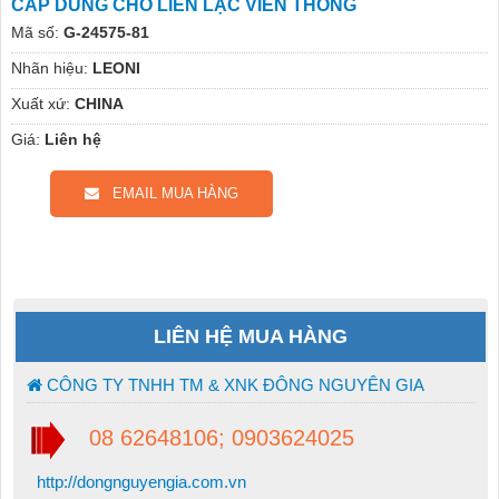
CÁP DÙNG CHO LIÊN LẠC VIỄN THÔNG
Mã số:
G-24575-81
Nhãn hiệu:
LEONI
Xuất xứ:
CHINA
Giá:
Liên hệ
EMAIL MUA HÀNG
LIÊN HỆ MUA HÀNG
CÔNG TY TNHH TM & XNK ĐÔNG NGUYÊN GIA
08 62648106; 0903624025
http://dongnguyengia.com.vn