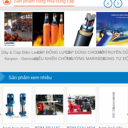
Sản phẩm cùng nhà cung cấp
‹
›
Dây & Cáp Điện Leoni
CÁP ĐỘNG LỰC&
CÁP DÙNG CHO MÔI
CÁP TRUYỀN DỮ
Kerpen - Germany
ĐIỀU KHIỂN CHỐNG
TRƯỜNG MARINE &
TRONG TỰ Đ
CHÁY
OFFSHORE
HÓA CÔNG NG
Sản phẩm xem nhiều
‹
›
bom truc dung
BƠM ÁP LỰC
BOM CUU HOA
bơm hoả tiển