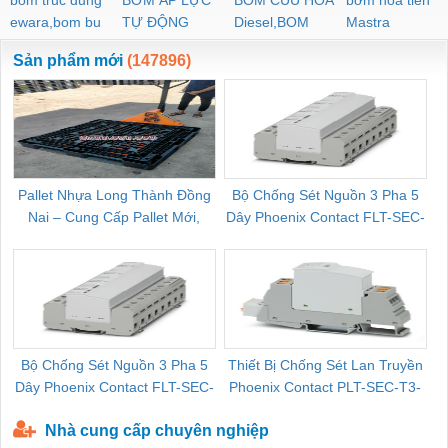
ewara,bom bu
TỰ ĐỘNG
Diesel,BOM
Mastra
ewara
CHUA CHAY
Sản phẩm mới
(147896)
Pallet Nhựa Long Thành Đồng
Bộ Chống Sét Nguồn 3 Pha 5
Nai – Cung Cấp Pallet Mới,
Dây Phoenix Contact FLT-SEC-
C
Pallet Cũ Giá Tốt
P-T1-3S-264/50-FM - 2909589
Bộ Chống Sét Nguồn 3 Pha 5
Thiết Bị Chống Sét Lan Truyền
B
Dây Phoenix Contact FLT-SEC-
Phoenix Contact PLT-SEC-T3-
P-T1-3S-440/35-FM - 2908264
230-FM-PT - 2907928
Nhà cung cấp chuyên nghiệp