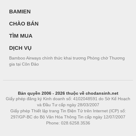
BAMIEN
CHÀO BÁN
TÌM MUA
DỊCH VỤ
Bamboo Airways chính thức khai trương Phòng chờ Thương
gia tại Côn Đảo
Bản quyền 2006 - 2026 thuộc về chodansinh.net
Giấy phép đăng ký Kinh doanh số: 4102048591 do Sở Kế Hoạch
và Đầu Tư cấp ngày 28/03/2007
Giấy phép Thiết lập trang Tin Điện Tử trên Internet (ICP) số:
297/GP-BC do Bộ Văn Hóa Thông Tin cấp ngày 12/07/2007
Phone: 028.6258.3536
Phòng trọ
|
https://bdsgroup.vn
https://kqxs123.com