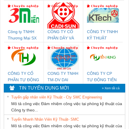
Công ty TNHH
CÔNG TY CỔ
CÔNG TY TNHH
Thương Mại SX
PHẦN DÂY VÀ
KỸ THUẬT
Ba Miền
CÁP ĐIỆN
KTECH VIỆT
THƯỢNG ĐÌNH
NAM
CÔNG TY CỔ
CONG TY TNHH
CÔNG TY CP
PHẦN TỰ ĐỘNG
TM-DV DAI
TỰ ĐỘNG TIẾN
TIẾN HƯNG
DONG THANH
HƯNG
TIN TUYỂN DỤNG MỚI
» Xem tất cả
Tuyển gấp nhân viên Kỹ Thuật - Cty SMC Engineering
Mô tả công việc Đảm nhiệm công việc tại phòng kỹ thuật của
Công ty theo...
Tuyển Nhanh Nhân Viên Kỹ Thuật- SMC
Mô tả công việc Đảm nhiệm công việc tại phòng kỹ thuật của