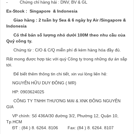
- Chứng chỉ hàng hải : DNV, BV & GL
Ex-Stock : Singapore & Indonesia
Giao hàng : 2 tuần by Sea & 6 ngày by Air /Singapore &
Indonesia
Có thể bán số lượng nhỏ dưới 100M theo nhu cầu của
Quý công ty.
Chứng từ : C/O & C/Q miễn phí đi kèm hàng hóa đầy đủ.
Rất mong được hợp tác với quý Công ty trong những dự án sắp
tới.
Để biết thêm thông tin chi tiết, xin vui lòng liên hệ:
NGUYỄN HỮU DUY ĐÔNG ( MR)
HP: 0903624025
CÔNG TY TNHH THƯƠNG MẠI & XNK ĐÔNG NGUYÊN
GIA
VP chính: Số 436A/30 đường 3/2, Phường 12, Quận 10,
Tp.HCM
ĐT : (84 ) 8. 6264. 8106 Fax: (84 ) 8. 6264. 8107