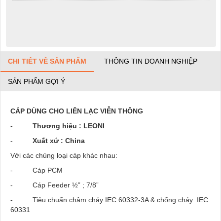
CHI TIẾT VỀ SẢN PHẨM
THÔNG TIN DOANH NGHIỆP
SẢN PHẨM GỢI Ý
CÁP DÙNG CHO LIÊN LẠC VIỄN THÔNG
-
Thương hiệu : LEONI
-
Xuất xứ : China
Với các chủng loại cáp khác nhau:
- Cáp PCM
- Cáp Feeder ½” ; 7/8”
- Tiêu chuẩn chậm cháy IEC 60332-3A & chống cháy IEC
60331