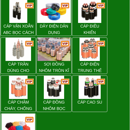
CÁP VẶN XOẮN
DÂY ĐIỆN DÂN
CÁP ĐIỀU
ABC BỌC CÁCH
DỤNG
KHIỂN
ĐIỆN XLPE
CÁP TRẦN
SỢI ĐỒNG
CÁP ĐIỆN
DÙNG CHO
NHÔM TRÒN KĨ
TRUNG THẾ
ĐƯỜNG DÂY
THUẬT ĐIỆN
TẢI ĐIỆN TRÊN
KHÔNG
CÁP CHẬM
CÁP ĐỒNG
CÁP CAO SU
CHÁY, CHỐNG
NHÔM BỌC
CHÁY