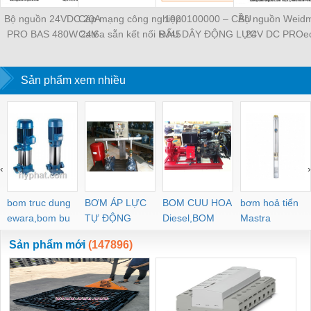
Bộ nguồn 24VDC 20A
Cáp mạng công nghiệp
1020100000 – CẦU
Bộ nguồn Weidm
PRO BAS 480W 24V
Cat6a sẵn kết nối RJ45
ĐẤU DÂY ĐỘNG LỰC
24V DC PROec
20A - 2838480000
Weidmüller IE-
WDU 4 –
TIENHUNGTE
Weidmuller -
C6FP8LD0050M40M40-
WEIDMULLER –
TIENHUNGTECH
Sản phẩm xem nhiều
D — 1165940050
TIENHUNGTECH
‹
›
bom truc dung
BƠM ÁP LỰC
BOM CUU HOA
bơm hoả tiển
ewara,bom bu
TỰ ĐỘNG
Diesel,BOM
Mastra
ewara
CHUA CHAY
Sản phẩm mới
(147896)