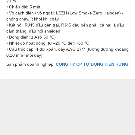
20 m
• Chiều dài: 5 mét
• Vỏ cách điện / vỏ ngoài: LSZH (Low Smoke Zero Halogen) -
chống cháy, ít khói khi cháy
• Kết nối: RJ45 đầu bên trái, RJ45 đầu bên phải, cả hai là đầu
cắm thẳng, đầu nối shielded
• Dòng điện: 1 A (ở 50 °C)
• Nhiệt độ hoạt động: từ –20 °C đến +60 °C
• Cấu trúc cáp: 4 đôi xoắn, dây AWG 27/7 (tương đương khoảng
0,10 mm² mỗi dây)
Sản phẩm doanh nghiệp:
CÔNG TY CP TỰ ĐỘNG TIẾN HƯNG