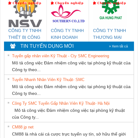
CÔNG TY TNHH
CÔNG TY TNHH
CÔNG TY TNHH
THIẾT BỊ CÔNG
KINH DOANH
THƯƠNG MẠI
NGHIỆP NIHON
DỊCH VỤ XNK
DỊCH VỤ KỸ
TIN TUYỂN DỤNG MỚI
» Xem tất cả
SETSUBI VIỆT
PHƯƠNG NAM
THUẬT ĐIỆN CƠ
Tuyển gấp nhân viên Kỹ Thuật - Cty SMC Engineering
NAM
GIA HƯNG
Mô tả công việc Đảm nhiệm công việc tại phòng kỹ thuật của
PHÁT
Công ty theo...
Tuyển Nhanh Nhân Viên Kỹ Thuật- SMC
Mô tả công việc Đảm nhiệm công việc tại phòng kỹ thuật của
Công ty theo...
Công Ty SMC Tuyển Gấp Nhân Viên Kỹ Thuật- Hà Nội
Mô tả công việc Đảm nhiệm công việc tại phòng kỹ thuật
của Công ty...
CM88 jp net
CM88 là nhà cái cá cược trực tuyến uy tín, sở hữu thế giới