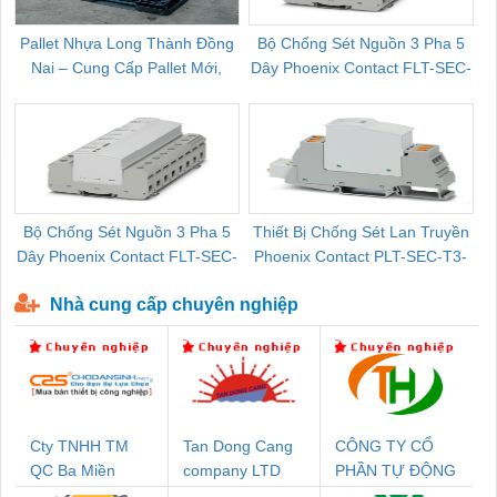
Pallet Nhựa Long Thành Đồng
Bộ Chống Sét Nguồn 3 Pha 5
Nai – Cung Cấp Pallet Mới,
Dây Phoenix Contact FLT-SEC-
C
Pallet Cũ Giá Tốt
P-T1-3S-264/50-FM - 2909589
Bộ Chống Sét Nguồn 3 Pha 5
Thiết Bị Chống Sét Lan Truyền
B
Dây Phoenix Contact FLT-SEC-
Phoenix Contact PLT-SEC-T3-
P-T1-3S-440/35-FM - 2908264
230-FM-PT - 2907928
Nhà cung cấp chuyên nghiệp
Cty TNHH TM
Tan Dong Cang
CÔNG TY CỔ
QC Ba Miền
company LTD
PHẦN TỰ ĐỘNG
TIẾN HƯNG