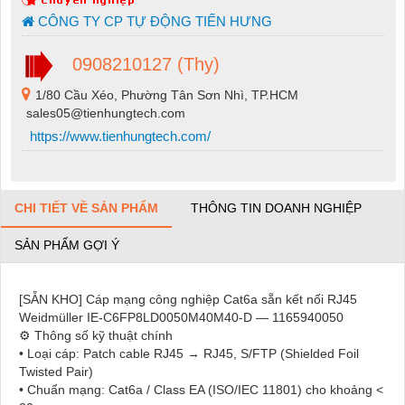
CÔNG TY CP TỰ ĐỘNG TIẾN HƯNG
0908210127 (Thy)
1/80 Cầu Xéo, Phường Tân Sơn Nhì, TP.HCM
sales05@tienhungtech.com
https://www.tienhungtech.com/
CHI TIẾT VỀ SẢN PHẨM
THÔNG TIN DOANH NGHIỆP
SẢN PHẨM GỢI Ý
[SẴN KHO] Cáp mạng công nghiệp Cat6a sẵn kết nối RJ45
Weidmüller IE-C6FP8LD0050M40M40-D — 1165940050
⚙️ Thông số kỹ thuật chính
• Loại cáp: Patch cable RJ45 → RJ45, S/FTP (Shielded Foil
Twisted Pair)
• Chuẩn mạng: Cat6a / Class EA (ISO/IEC 11801) cho khoảng <