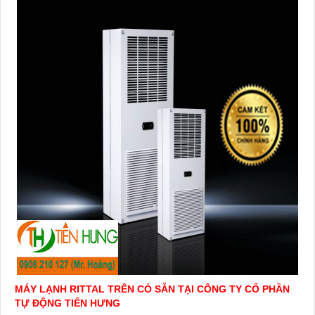
MÁY LẠNH RITTAL TRÊN CÓ SẴN TẠI CÔNG TY CỔ PHẦN
TỰ ĐỘNG TIẾN HƯNG