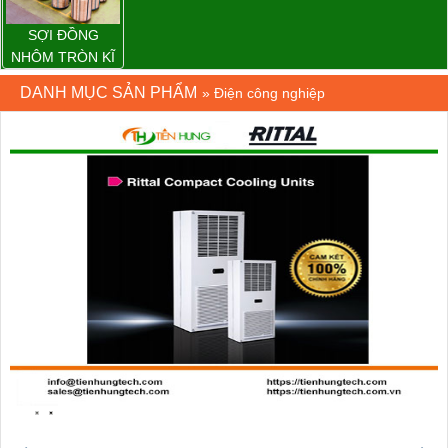
SỢI ĐỒNG
NHÔM TRÒN KĨ
THUẬT ĐIỆN
DANH MỤC SẢN PHẨM
»
Điện công nghiệp