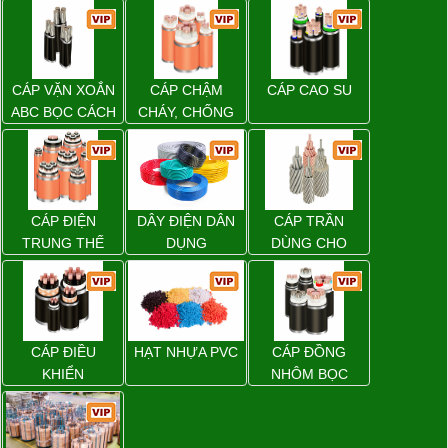
CÁP VẶN XOẮN
CÁP CHẬM
CÁP CAO SU
ABC BỌC CÁCH
CHÁY, CHỐNG
ĐIỆN XLPE
CHÁY
CÁP ĐIỆN
DÂY ĐIỆN DÂN
CÁP TRẦN
TRUNG THẾ
DỤNG
DÙNG CHO
ĐƯỜNG DÂY
TẢI ĐIỆN TRÊN
KHÔNG
CÁP ĐIỀU
HẠT NHỰA PVC
CÁP ĐỒNG
KHIỂN
NHÔM BỌC