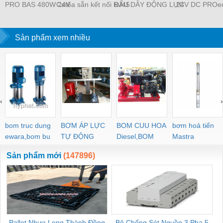
PRO BAS 480W 24V
Cat6a sẵn kết nối RJ45
ĐẤU DÂY ĐỘNG LỰC
24V DC PROec
20A - 2838480000
Weidmüller IE-
WDU 4 –
TIENHUNGTE
Weidmuller -
C6FP8LD0050M40M40-
WEIDMULLER –
TIENHUNGTECH
Sản phẩm xem nhiều
D — 1165940050
TIENHUNGTECH
‹
›
bom truc dung
BƠM ÁP LỰC
BOM CUU HOA
bơm hoả tiển
ewara,bom bu
TỰ ĐỘNG
Diesel,BOM
Mastra
ewara
CHUA CHAY
Sản phẩm mới
(147896)
Pallet Nhựa Long Thành Đồng
Bộ Chống Sét Nguồn 3 Pha 5