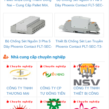
Nai – Cung Cấp Pallet Mới,
Dây Phoenix Contact FLT-SEC-
C
Pallet Cũ Giá Tốt
P-T1-3S-264/50-FM - 2909589
Bộ Chống Sét Nguồn 3 Pha 5
Thiết Bị Chống Sét Lan Truyền
B
Dây Phoenix Contact FLT-SEC-
Phoenix Contact PLT-SEC-T3-
P-T1-3S-440/35-FM - 2908264
230-FM-PT - 2907928
Nhà cung cấp chuyên nghiệp
CÔNG TY TNHH
CÔNG TY CP
CÔNG TY TNHH
THƯƠNG MẠI
TỰ ĐỘNG TIẾN
THIẾT BỊ CÔNG
THIÊN ÂN VIỆT
HƯNG
NGHIỆP NIHON
NAM
SETSUBI VIỆT