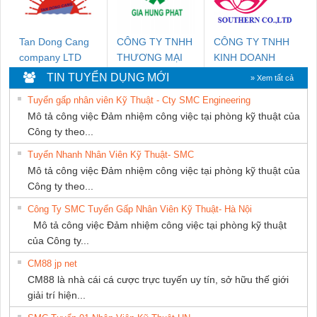
NAM
Tan Dong Cang
CÔNG TY TNHH
CÔNG TY TNHH
company LTD
THƯƠNG MẠI
KINH DOANH
DỊCH VỤ KỸ
DỊCH VỤ XNK
TIN TUYỂN DỤNG MỚI
» Xem tất cả
THUẬT ĐIỆN CƠ
PHƯƠNG NAM
Tuyển gấp nhân viên Kỹ Thuật - Cty SMC Engineering
GIA HƯNG
Mô tả công việc Đảm nhiệm công việc tại phòng kỹ thuật của
PHÁT
Công ty theo...
Tuyển Nhanh Nhân Viên Kỹ Thuật- SMC
Mô tả công việc Đảm nhiệm công việc tại phòng kỹ thuật của
Công ty theo...
Công Ty SMC Tuyển Gấp Nhân Viên Kỹ Thuật- Hà Nội
Mô tả công việc Đảm nhiệm công việc tại phòng kỹ thuật
của Công ty...
CM88 jp net
CM88 là nhà cái cá cược trực tuyến uy tín, sở hữu thế giới
giải trí hiện...