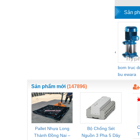
Vật liệu xây dựng
Sản ph
Vòng bi - Bạc đạn
Xe hơi - Phụ tùng
Xe máy - Phụ tùng
‹
Xe tải - phụ tùng
Y khoa - Trang thiết bị
bom truc 
bu ewara
Sản phẩm mới
(147896)
C
Pallet Nhựa Long
Bộ Chống Sét
Rơ Le 
T
Thành Đồng Nai –
Nguồn 3 Pha 5 Dây
Phoe