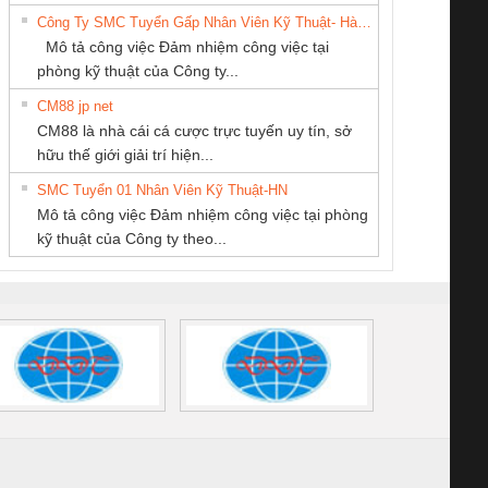
Ba Miền
6960 – PSR-
TRANSCLINIC 16I+
TRANSCLINIC 16I+
BAS 
Công Ty SMC Tuyển Gấp Nhân Viên Kỹ Thuật- Hà Nội
SCP-
1K5 L (2433950000)
(2008130000)
(28
Mô tả công việc Đảm nhiệm công việc tại
/FSP/2X1/1X2
phòng kỹ thuật của Công ty...
CM88 jp net
CÔNG TY CỔ
CÔNG TY TNHH
Công Ty TNHH
CM88 là nhà cái cá cược trực tuyến uy tín, sở
PHẦN TỰ ĐỘNG
MEKONG MARINE
Thiết Bị Điện Nam
iám sát chuỗi
Bộ chỉnh lưu nguồn
Nẹp nhôm chống
Bộ c
hữu thế giới giải trí hiện...
TIẾN HƯNG
SUPPLY
Quốc Thịnh
tấm pin
điện TRANSCLINIC
trơn Đà Nẵng
giám 
SMC Tuyển 01 Nhân Viên Kỹ Thuật-HN
SCLINIC 16I+
BKE 1K5.4
Sola
Mô tả công việc Đảm nhiệm công việc tại phòng
 (2502520000)
(7791400879)2. Giá
TRAN
kỹ thuật của Công ty theo...
1K5.4