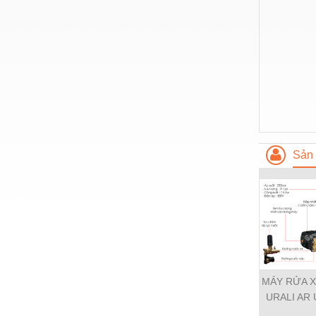
Thiết bị làm sạch
Thiết bị sơn - Sơn
Thiết bị nhà bếp
Thiết bị nhiệt
Thiêt bị PCCC
Thiết bị truyền động
Sản 
Thiết bị văn phòng
Thiết bị viễn thông
Thủy lực-Thiết bị
Thủy sản - Trang thiết bị
Tự động hoá
MÁY RỬA X
Van - Co các loại
URALI AR 
Vật liệu mài mòn
CHÍNH HÃ