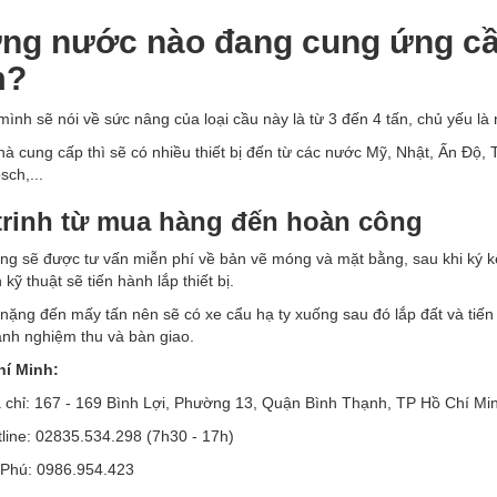
ng nước nào đang cung ứng cầu
m?
mình sẽ nói về sức nâng của loại cầu này là từ 3 đến 4 tấn, chủ yếu là 
à cung cấp thì sẽ có nhiều thiết bị đến từ các nước Mỹ, Nhật, Ấn Độ, 
sch,...
trinh từ mua hàng đến hoàn công
ng sẽ được tư vấn miễn phí về bản vẽ móng và mặt bằng, sau khi ký
 kỹ thuật sẽ tiến hành lắp thiết bị.
 nặng đến mấy tấn nên sẽ có xe cẩu hạ ty xuống sau đó lắp đất và tiến
ành nghiệm thu và bàn giao.
hí Minh:
a chỉ: 167 - 169 Bình Lợi, Phường 13, Quận Bình Thạnh, TP Hồ Chí Mi
line: 02835.534.298 (7h30 - 17h)
.Phú: 0986.954.423