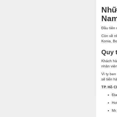
Hóa chất-Trang thiết bị
Nhữ
Kệ công nghiệp
Na
Khí nén - Thiết bị
Đầu tiên 
Khuôn mẫu - Phụ tùng
Còn về nh
Lọc công nghiệp
Konia, Bo
Máy công cụ - Phụ tùng
Quy 
Mỏ - Trang thiết bị
Khách hà
nhân viên
Mô tơ - Hộp số
Vì ty ben
Môi trường - Thiết bị
sẽ tiến h
Nâng hạ - Trang thiết bị
TP. Hồ C
Đị
Nội - Ngoại thất - văn phòng
Hot
Nồi hơi - Trang thiết bị
Mr
Nông nghiệp - Thiết bị