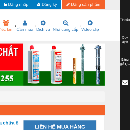
Đăng nhập
Đăng ký
Đăng sản phẩm
Tin tức
iệc làm
Cần mua
Dịch vụ
Nhà cung cấp
Video clip
Quy
định
Bảng
giá QC
a chữa ô
LIÊN HỆ MUA HÀNG