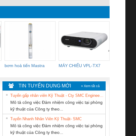
›
bơm hoả tiển Mastra
MÁY CHIẾU VPL-TX7
BOM DINH
WHITE
TIN TUYỂN DỤNG MỚI
» Xem tất cả
Tuyển gấp nhân viên Kỹ Thuật - Cty SMC Engineering
Mô tả công việc Đảm nhiệm công việc tại phòng
kỹ thuật của Công ty theo...
Tuyển Nhanh Nhân Viên Kỹ Thuật- SMC
Tan Dong Cang
Cty TNHH TM QC
Công ty TNHH
 Le An Toàn
Bộ giám sát chuỗi
Bộ giám sát dòng
Bộ ng
Mô tả công việc Đảm nhiệm công việc tại phòng
company LTD
Ba Miền
Thương Mại SX
enix Contact
tấm pin
điện chuỗi
ray W
kỹ thuật của Công ty theo...