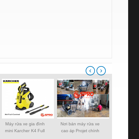
‹
›
Máy rửa xe gia đình
Nơi bán máy rửa xe
Máy rửa xe 
mini Karcher K4 Full
cao áp Projet chính
Karcher KA
Control
hãng
Basic Oj xu