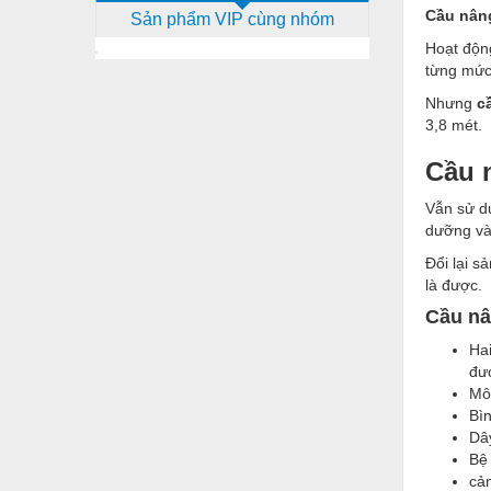
Cầu nâng
Sản phẩm VIP cùng nhóm
Dịch vụ - Thi công
Hoạt động
Điện công nghiệp
từng mức,
Điện gia dụng
Nhưng
c
3,8 mét.
Điện Lạnh
Cầu 
Đóng tàu Thiết bị
Vẫn sử dụ
Đúc chính xác Thiết bị
dưỡng và 
Dụng cụ cầm tay
Đổi lại s
là được.
Dụng cụ cắt gọt
Cầu nâ
Dụng cụ điện
Hai
đư
Dụng cụ đo
Mô
Bìn
Gỗ - Trang thiết bị
Dây
Hàn cắt - Thiết bị
Bệ 
cả