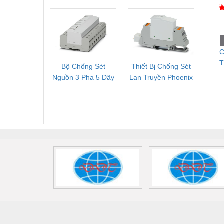
Cung Cấp Pallet
Phoenix Contact
PSR-
Mới, Pallet Cũ Giá
FLT-SEC-P-T1-3S-
1NC-
Tốt
264/50-FM -
2
2909589
C
T
Bộ Chống Sét
Thiết Bị Chống Sét
Bộ L
N
Nguồn 3 Pha 5 Dây
Lan Truyền Phoenix
Công
S
Phoenix Contact
Contact PLT-SEC-
Phoe
FLT-SEC-P-T1-3S-
T3-230-FM-PT -
QU
440/35-FM -
2907928
UPS/23
2908264
-