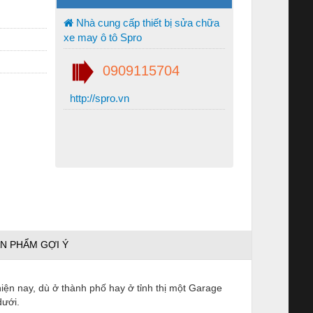
Nhà cung cấp thiết bị sửa chữa
xe may ô tô Spro
0909115704
http://spro.vn
N PHẨM GỢI Ý
 hiện nay, dù ở thành phố hay ở tỉnh thị một Garage
dưới.