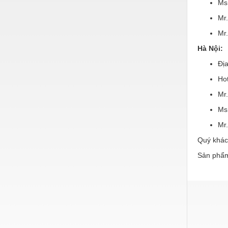
Ms
Nước-Vật tư thiết bị
Mr
Phốt cơ khí
Mr
Hà Nội:
Sắt, thép, inox các loại
Đị
Thí nghiệm-Trang thiết bị
Hot
Thiết bị chiếu sáng
Mr
Thiết bị chống sét
Ms
Thiết bị an ninh
Mr
Quý khác
Thiết bị công nghiệp
Sản phẩm
Thiết bị công trình
Thiết bị điện
Thiết bị giáo dục
Thiết bị khác