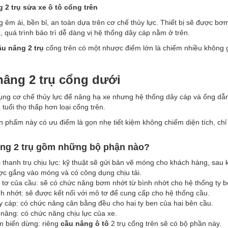
 2 trụ sửa xe ô tô cổng trên
 êm ái, bền bỉ, an toàn dựa trên cơ chế thủy lực. Thiết bị sẽ được bơ
 quá trình bảo trì dễ dàng vị hệ thống dây cáp nằm ở trên.
ầu nâng 2 trụ
cổng trên có một nhược điểm lớn là chiếm nhiều không gi
nâng 2 trụ cổng dưới
ng cơ chế thủy lực để nâng hạ xe nhưng hệ thống dây cáp và ống dẫn 
tuổi thọ thấp hơn loại cổng trên.
ản phẩm này có ưu điểm là gọn nhẹ tiết kiệm không chiếm diện tích, c
ng 2 trụ gồm những bộ phận nào?
 thanh trụ chịu lực: kỹ thuật sẽ gửi bản vẽ móng cho khách hàng, sau 
ợc gắng vào móng và có công dụng chịu tải.
 tơ của cầu: sẽ có chức năng bơm nhớt từ bình nhớt cho hệ thống ty b
h nhớt: sẽ được kết nối với mô tơ để cung cấp cho hệ thống cầu.
 cáp: có chức năng cân bằng đều cho hai ty ben của hai bên cầu.
nâng: có chức năng chịu lực của xe.
m biến dừng: riêng
cầu nâng ô tô
2 trụ cổng trên sẽ có bộ phần này.