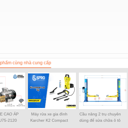
phẩm cùng nhà cung cấp
E CAO ÁP
Máy rửa xe gia đình
Cầu nâng 2 trụ chuyên
U75-2120
Karcher K2 Compact
dùng để sửa chữa ô tô
NG TỪ Ý
Car xuất xứ từ Đức
chuyên nghiệp