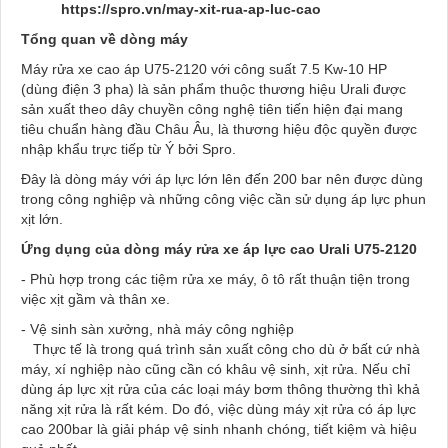
https://spro.vn/may-xit-rua-ap-luc-cao
Tổng quan về dòng máy
Máy rửa xe cao áp U75-2120 với công suất 7.5 Kw-10 HP
(dùng điện 3 pha) là sản phẩm thuộc thương hiệu Urali được
sản xuất theo dây chuyền công nghệ tiên tiến hiện đại mang
tiêu chuẩn hàng đầu Châu Âu, là thương hiệu độc quyền được
nhập khẩu trực tiếp từ Ý bởi Spro.
Đây là dòng máy với áp lực lớn lên đến 200 bar nên được dùng
trong công nghiệp và những công việc cần sử dụng áp lực phun
xịt lớn.
Ứng dụng của dòng máy rửa xe áp lực cao Urali U75-2120
- Phù hợp trong các tiệm rửa xe máy, ô tô rất thuận tiện trong
việc xịt gầm và thân xe.
- Vệ sinh sàn xưởng, nhà máy công nghiệp
Thực tế là trong quá trình sản xuất công cho dù ở bất cứ nhà
máy, xí nghiệp nào cũng cần có khâu vệ sinh, xịt rửa. Nếu chỉ
dùng áp lực xịt rửa của các loại máy bơm thông thường thì khả
năng xịt rửa là rất kém. Do đó, việc dùng máy xịt rửa có áp lực
cao 200bar là giải pháp vệ sinh nhanh chóng, tiết kiệm và hiệu