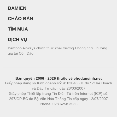
BAMIEN
CHÀO BÁN
TÌM MUA
DỊCH VỤ
Bamboo Airways chính thức khai trương Phòng chờ Thương
gia tại Côn Đảo
Bản quyền 2006 - 2026 thuộc về chodansinh.net
Giấy phép đăng ký Kinh doanh số: 4102048591 do Sở Kế Hoạch
và Đầu Tư cấp ngày 28/03/2007
Giấy phép Thiết lập trang Tin Điện Tử trên Internet (ICP) số:
297/GP-BC do Bộ Văn Hóa Thông Tin cấp ngày 12/07/2007
Phone: 028.6258.3536
Phòng trọ
|
https://bdsgroup.vn
https://kqxs123.com