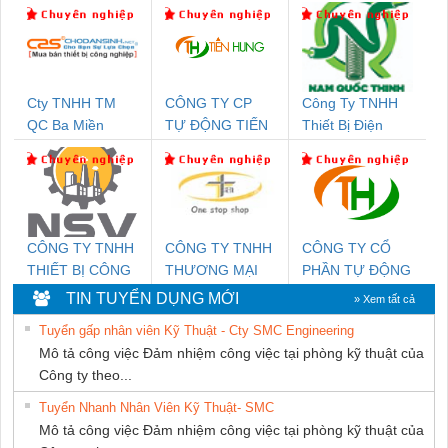
Cty TNHH TM
CÔNG TY CP
Công Ty TNHH
QC Ba Miền
TỰ ĐỘNG TIẾN
Thiết Bị Điện
HƯNG
Nam Quốc Thịnh
CÔNG TY TNHH
CÔNG TY TNHH
CÔNG TY CỔ
THIẾT BỊ CÔNG
THƯƠNG MẠI
PHẦN TỰ ĐỘNG
NGHIỆP NIHON
THIÊN ÂN VIỆT
TIẾN HƯNG
TIN TUYỂN DỤNG MỚI
» Xem tất cả
SETSUBI VIỆT
NAM
Tuyển gấp nhân viên Kỹ Thuật - Cty SMC Engineering
NAM
Mô tả công việc Đảm nhiệm công việc tại phòng kỹ thuật của
Công ty theo...
Tuyển Nhanh Nhân Viên Kỹ Thuật- SMC
Mô tả công việc Đảm nhiệm công việc tại phòng kỹ thuật của