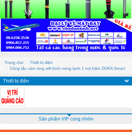
Trang chủ
Thiết bị điện
Công tắc cảm ứng wifi bình nóng lạnh 1 nút bấm DOFA Smart
Thiết bị điện
Sản phẩm VIP cùng nhóm