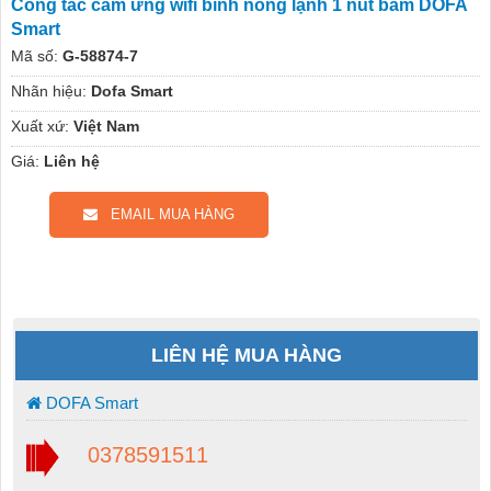
Công tắc cảm ứng wifi bình nóng lạnh 1 nút bấm DOFA
Smart
Mã số:
G-58874-7
Nhãn hiệu:
Dofa Smart
Xuất xứ:
Việt Nam
Giá:
Liên hệ
EMAIL MUA HÀNG
LIÊN HỆ MUA HÀNG
DOFA Smart
0378591511