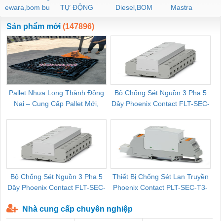
ewara,bom bu
TỰ ĐỘNG
Diesel,BOM
Mastra
ewara
CHUA CHAY
Sản phẩm mới
(147896)
Pallet Nhựa Long Thành Đồng
Bộ Chống Sét Nguồn 3 Pha 5
Nai – Cung Cấp Pallet Mới,
Dây Phoenix Contact FLT-SEC-
C
Pallet Cũ Giá Tốt
P-T1-3S-264/50-FM - 2909589
Bộ Chống Sét Nguồn 3 Pha 5
Thiết Bị Chống Sét Lan Truyền
B
Dây Phoenix Contact FLT-SEC-
Phoenix Contact PLT-SEC-T3-
P-T1-3S-440/35-FM - 2908264
230-FM-PT - 2907928
Nhà cung cấp chuyên nghiệp