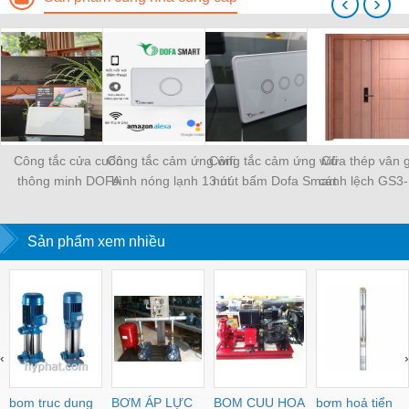
‹
›
Công tắc cửa cuốn
Công tắc cảm ứng wifi
Công tắc cảm ứng wifi
Cửa thép vân 
thông minh DOFA
bình nóng lạnh 1 nút
3 nút bấm Dofa Smart
cánh lệch GS3
Smart
bấm DOFA Smart
Goonsan
Sản phẩm xem nhiều
‹
›
bom truc dung
BƠM ÁP LỰC
BOM CUU HOA
bơm hoả tiển