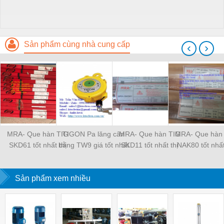
Sản phẩm cùng nhà cung cấp
‹
›
MRA- Que hàn TIG
TIGON Pa lăng cân
MRA- Que hàn TIG
MRA- Que hàn
SKD61 tốt nhất thị
bằng TW9 giá tốt nhất
SKD11 tốt nhất thị
NAK80 tốt nhất
trường
thị trường
trường
trường
Sản phẩm xem nhiều