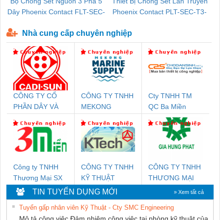
Bộ Chống Sét Nguồn 3 Pha 5
Thiết Bị Chống Sét Lan Truyền
B
Dây Phoenix Contact FLT-SEC-
Phoenix Contact PLT-SEC-T3-
P-T1-3S-440/35-FM - 2908264
230-FM-PT - 2907928
Nhà cung cấp chuyên nghiệp
CÔNG TY CỔ
CÔNG TY TNHH
Cty TNHH TM
PHẦN DÂY VÀ
MEKONG
QC Ba Miền
CÁP ĐIỆN
MARINE
THƯỢNG ĐÌNH
SUPPLY
Công ty TNHH
CÔNG TY TNHH
CÔNG TY TNHH
Thương Mại SX
KỸ THUẬT
THƯƠNG MẠI
Ba Miền
KTECH VIỆT
DỊCH VỤ KỸ
TIN TUYỂN DỤNG MỚI
» Xem tất cả
NAM
THUẬT ĐIỆN CƠ
Tuyển gấp nhân viên Kỹ Thuật - Cty SMC Engineering
GIA HƯNG
Mô tả công việc Đảm nhiệm công việc tại phòng kỹ thuật của