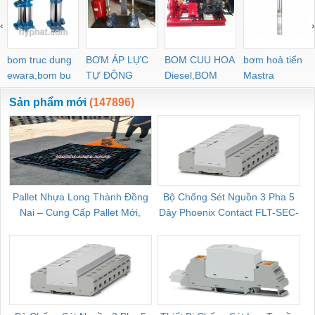
‹
›
bom truc dung
BƠM ÁP LỰC
BOM CUU HOA
bơm hoả tiển
ewara,bom bu
TỰ ĐỘNG
Diesel,BOM
Mastra
ewara
CHUA CHAY
Sản phẩm mới
(147896)
Pallet Nhựa Long Thành Đồng
Bộ Chống Sét Nguồn 3 Pha 5
Nai – Cung Cấp Pallet Mới,
Dây Phoenix Contact FLT-SEC-
C
Pallet Cũ Giá Tốt
P-T1-3S-264/50-FM - 2909589