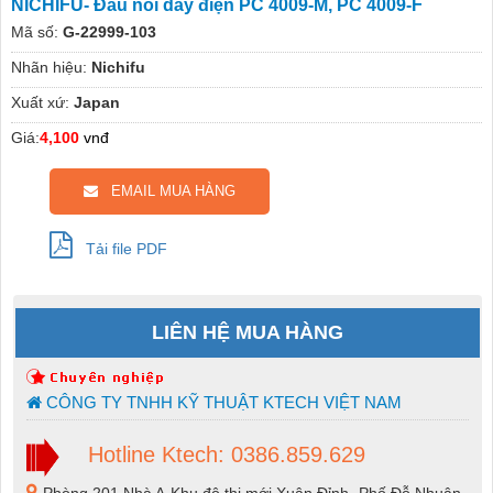
NICHIFU- Đầu nối dây điện PC 4009-M, PC 4009-F
Mã số:
G-22999-103
Nhãn hiệu:
Nichifu
Xuất xứ:
Japan
Giá:
4,100
vnđ
EMAIL MUA HÀNG
Tải file PDF
LIÊN HỆ MUA HÀNG
CÔNG TY TNHH KỸ THUẬT KTECH VIỆT NAM
Hotline Ktech: 0386.859.629
Phòng 201 Nhà A-Khu đô thị mới Xuân Đỉnh -Phố Đỗ Nhuận-