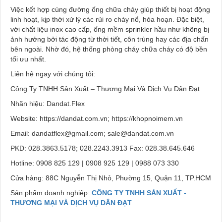
Việc kết hợp cùng đường ống chữa cháy giúp thiết bị hoạt động
linh hoạt, kịp thời xử lý các rủi ro cháy nổ, hỏa hoạn. Đặc biệt,
với chất liệu inox cao cấp, ống mềm sprinkler hầu như không bị
ảnh hưởng bởi tác động từ thời tiết, côn trùng hay các địa chấn
bên ngoài. Nhờ đó, hệ thống phòng cháy chữa cháy có độ bền
tối ưu nhất.
Liên hệ ngay với chúng tôi:
Công Ty TNHH Sản Xuất – Thương Mại Và Dịch Vụ Dân Đạt
Nhãn hiệu: Dandat.Flex
Website: https://dandat.com.vn; https://khopnoimem.vn
Email: dandatflex@gmail.com; sale@dandat.com.vn
PKD: 028.3863.5178; 028.2243.3913 Fax: 028.38.645.646
Hotline: 0908 825 129 | 0908 925 129 | 0988 073 330
Cửa hàng: 88C Nguyễn Thị Nhỏ, Phường 15, Quận 11, TP.HCM
Sản phẩm doanh nghiệp:
CÔNG TY TNHH SẢN XUẤT -
THƯƠNG MẠI VÀ DỊCH VỤ DÂN ĐẠT