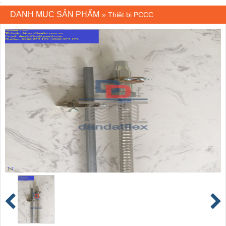
DANH MỤC SẢN PHẨM
»
Thiêt bị PCCC