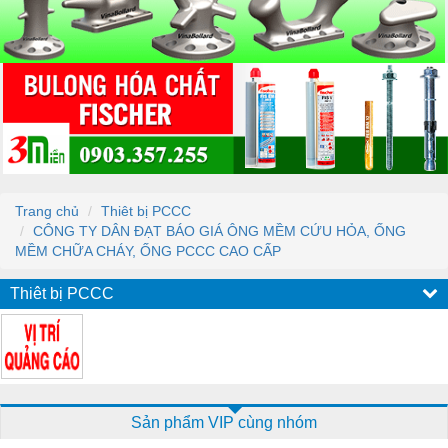
Trang chủ
Thiêt bị PCCC
CÔNG TY DÂN ĐẠT BÁO GIÁ ÔNG MỀM CỨU HỎA, ỐNG
MỀM CHỮA CHÁY, ỐNG PCCC CAO CẤP
Thiêt bị PCCC
Sản phẩm VIP cùng nhóm