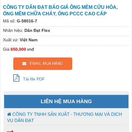
CÔNG TY DÂN ĐẠT BÁO GIÁ ÔNG MỀM CỨU HỎA,
ỐNG MỀM CHỮA CHÁY, ỐNG PCCC CAO CẤP
Mã số:
G-58016-7
Nhãn hiệu:
Dân Đạt Flex
Xuất xứ:
Việt Nam
Giá:
650,000
vnđ
EMAIL MUA HÀNG
Tải file PDF
LIÊN HỆ MUA HÀNG
CÔNG TY TNHH SẢN XUẤT - THƯƠNG MẠI VÀ DỊCH
VỤ DÂN ĐẠT