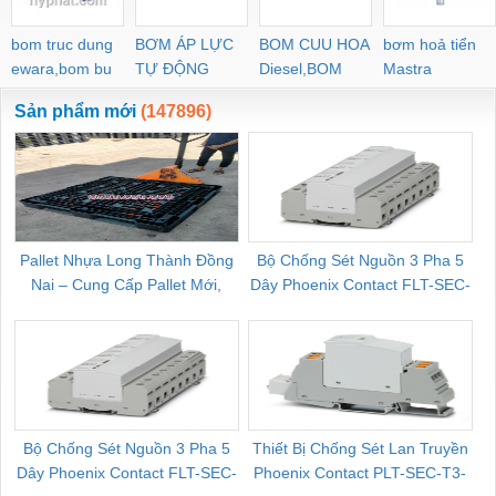
bom truc dung
BƠM ÁP LỰC
BOM CUU HOA
bơm hoả tiển
ewara,bom bu
TỰ ĐỘNG
Diesel,BOM
Mastra
ewara
CHUA CHAY
Sản phẩm mới
(147896)
Pallet Nhựa Long Thành Đồng
Bộ Chống Sét Nguồn 3 Pha 5
Nai – Cung Cấp Pallet Mới,
Dây Phoenix Contact FLT-SEC-
C
Pallet Cũ Giá Tốt
P-T1-3S-264/50-FM - 2909589
Bộ Chống Sét Nguồn 3 Pha 5
Thiết Bị Chống Sét Lan Truyền
B
Dây Phoenix Contact FLT-SEC-
Phoenix Contact PLT-SEC-T3-