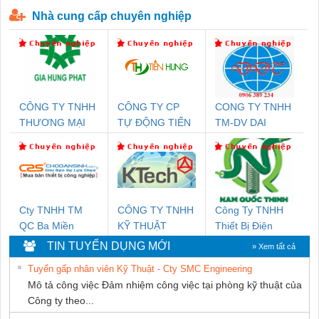
P-T1-3S-440/35-FM - 2908264
230-FM-PT - 2907928
Nhà cung cấp chuyên nghiệp
CÔNG TY TNHH
CÔNG TY CP
CONG TY TNHH
THƯƠNG MẠI
TỰ ĐỘNG TIẾN
TM-DV DAI
DỊCH VỤ KỸ
HƯNG
DONG THANH
THUẬT ĐIỆN CƠ
GIA HƯNG PHÁT
Cty TNHH TM
CÔNG TY TNHH
Công Ty TNHH
QC Ba Miền
KỸ THUẬT
Thiết Bị Điện
KTECH VIỆT
Nam Quốc Thịnh
TIN TUYỂN DỤNG MỚI
» Xem tất cả
NAM
Tuyển gấp nhân viên Kỹ Thuật - Cty SMC Engineering
Mô tả công việc Đảm nhiệm công việc tại phòng kỹ thuật của
Công ty theo...