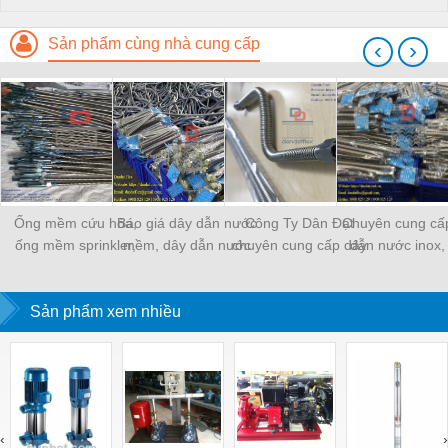
Sản phẩm cùng nhà cung cấp
‹
›
Ống mềm cứu hỏa,
Báo giá dây dẫn nước
Công Ty Dân Đạt
Chuyên cung cấ
ống mềm sprinkler,
mềm, dây dẫn nước
chuyên cung cấp dây
dẫn nước inox,
khớp nối mềm PCCC
inox cao cấp
dẫn nước inox, ống
mềm cấp nước 
cao cấp
mềm cấp nước chịu
nhiệt uy tín
Sản phẩm xem nhiều
nhiệt
‹
›