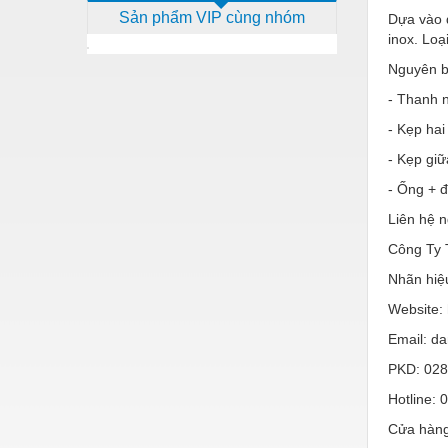
Sản phẩm VIP cùng nhóm
Dựa vào 
Dịch vụ - Thi công
inox. Loạ
Điện công nghiệp
Nguyên b
Điện gia dụng
- Thanh n
Điện Lạnh
- Kẹp hai
- Kẹp giữ
Đóng tàu Thiết bị
- Ống + đ
Đúc chính xác Thiết bị
Liên hệ n
Dụng cụ cầm tay
Công Ty 
Dụng cụ cắt gọt
Nhãn hiệ
Dụng cụ điện
Website: 
Email: d
Dụng cụ đo
PKD: 028
Gỗ - Trang thiết bị
Hotline: 
Hàn cắt - Thiết bị
Cửa hàng