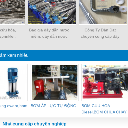
cứu hỏa,
Báo giá dây dẫn nước
Công Ty Dân Đạt
prinkler,
mềm, dây dẫn nước
chuyên cung cấp dây
mềm PCCC
inox cao cấp
dẫn nước inox, ống
cấp
mềm cấp nước chịu
ẩm xem nhiều
nhiệt
dung ewara,bom
BƠM ÁP LỰC TỰ ĐỘNG
BOM CUU HOA
Diesel,BOM CHUA CHAY
Nhà cung cấp chuyên nghiệp