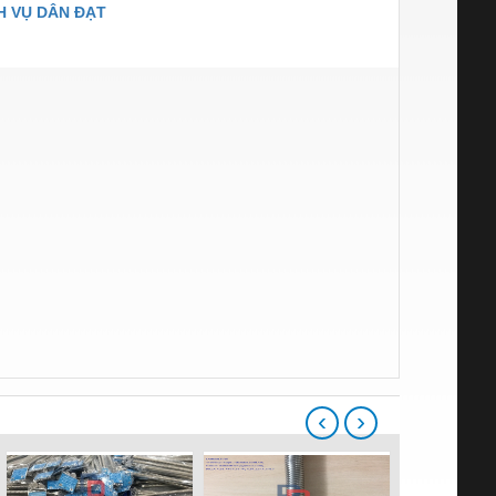
H VỤ DÂN ĐẠT
‹
›