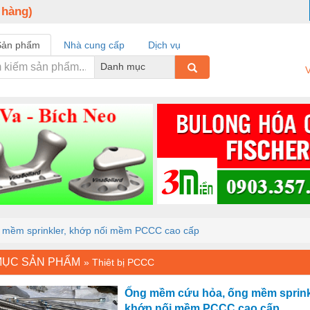
 hàng)
Sản phẩm
Nhà cung cấp
Dịch vụ
Danh mục
V
mềm sprinkler, khớp nối mềm PCCC cao cấp
MỤC SẢN PHẨM
»
Thiêt bị PCCC
Ống mềm cứu hỏa, ống mềm sprink
khớp nối mềm PCCC cao cấp