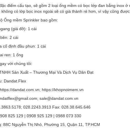
đặc điểm cấu tạo, sẽ gồm 2 loại ống mềm có bọc lớp đan bằng inox ở 
i không có lớp bọc inox ngoài sẽ có giá thành rẻ hơn, vì vậy cũng được
ộ Ống mềm Sprinkler bao gồm:
gang (giá đỡ): 1 cái
 bên: 2 cái
a cố định đầu phun: 1 cái
ai ren: 1 ống
gay với chúng tôi:
TNHH Sản Xuất – Thương Mại Và Dịch Vụ Dân Đạt
u: Dandat.Flex
https://dandat.com.vn; https://khopnoimem.vn
andatflex@gmail.com; sale@dandat.com.vn
.3863.5178; 028.2243.3913 Fax: 028.38.645.646
0908 825 129 | 0908 925 129 | 0988 073 330
: 88C Nguyễn Thị Nhỏ, Phường 15, Quận 11, TP.HCM