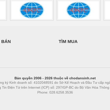
 BÁN
TÌM MUA
Bản quyền 2006 - 2026 thuộc về chodansinh.net
ng ký Kinh doanh số: 4102048591 do Sở Kế Hoạch và Đầu Tư cấp ng
ng Tin Điện Tử trên Internet (ICP) số: 297/GP-BC do Bộ Văn Hóa Thông
Phone: 028.6258.3536
Phòng trọ
|
https://bdsgroup.vn
https://kqxs123.com