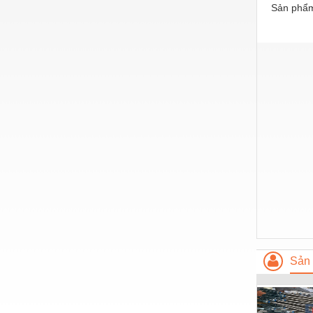
Hóa chất-Trang thiết bị
Sản phẩm
Kệ công nghiệp
Khí nén - Thiết bị
Khuôn mẫu - Phụ tùng
Lọc công nghiệp
Máy công cụ - Phụ tùng
Mỏ - Trang thiết bị
Mô tơ - Hộp số
Môi trường - Thiết bị
Nâng hạ - Trang thiết bị
Nội - Ngoại thất - văn phòng
Sản 
Nồi hơi - Trang thiết bị
Nông nghiệp - Thiết bị