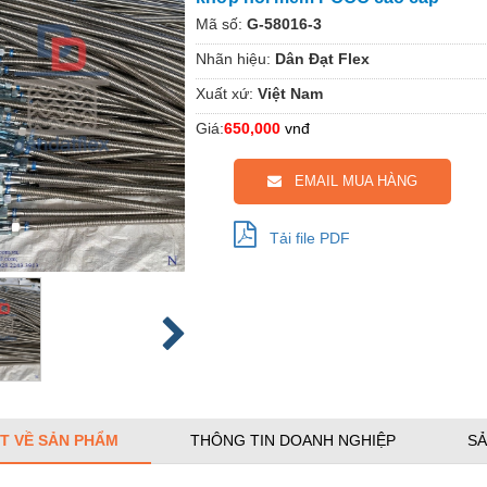
Mã số:
G-58016-3
Nhãn hiệu:
Dân Đạt Flex
Xuất xứ:
Việt Nam
Giá:
650,000
vnđ
EMAIL MUA HÀNG
Tải file PDF
ẾT VỀ SẢN PHẨM
THÔNG TIN DOANH NGHIỆP
SẢ