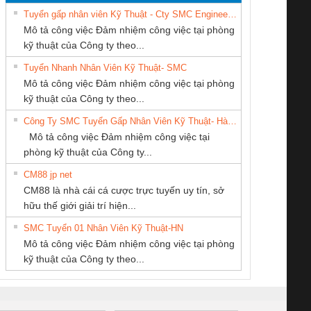
Tuyển gấp nhân viên Kỹ Thuật - Cty SMC Engineering
Mô tả công việc Đảm nhiệm công việc tại phòng
kỹ thuật của Công ty theo...
Tuyển Nhanh Nhân Viên Kỹ Thuật- SMC
CÔNG TY CP TỰ
CONG TY TNHH
CÔNG TY TNHH
 Le An Toàn
Bộ giám sát chuỗi
Bộ giám sát dòng
Bộ ng
Mô tả công việc Đảm nhiệm công việc tại phòng
ĐỘNG TIẾN
TM-DV DAI DONG
THƯƠNG MẠI
enix Contact
tấm pin
điện chuỗi
ray W
kỹ thuật của Công ty theo...
HƯNG
THANH
THIÊN ÂN VIỆT
6960 – PSR-
TRANSCLINIC 16I+
TRANSCLINIC 16I+
BAS 
Công Ty SMC Tuyển Gấp Nhân Viên Kỹ Thuật- Hà Nội
NAM
SCP-
1K5 L (2433950000)
(2008130000)
(28
Mô tả công việc Đảm nhiệm công việc tại
/FSP/2X1/1X2
phòng kỹ thuật của Công ty...
CM88 jp net
Cty TNHH TM QC
Công Ty TNHH
CÔNG TY TNHH
CM88 là nhà cái cá cược trực tuyến uy tín, sở
Ba Miền
Thiết Bị Điện Nam
KỸ THUẬT KTECH
iám sát chuỗi
Bộ chỉnh lưu nguồn
Nẹp nhôm chống
Bộ c
hữu thế giới giải trí hiện...
Quốc Thịnh
VIỆT NAM
tấm pin
điện TRANSCLINIC
trơn Đà Nẵng
giám 
SMC Tuyển 01 Nhân Viên Kỹ Thuật-HN
SCLINIC 16I+
BKE 1K5.4
Sola
Mô tả công việc Đảm nhiệm công việc tại phòng
 (2502520000)
(7791400879)2. Giá
TRAN
kỹ thuật của Công ty theo...
1K5.4