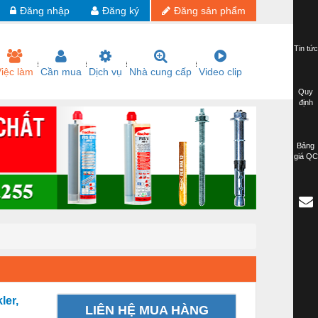
Đăng nhập
Đăng ký
Đăng sản phẩm
Tin tức
iệc làm
Cần mua
Dịch vụ
Nhà cung cấp
Video clip
Quy
định
Bảng
giá QC
ler,
LIÊN HỆ MUA HÀNG