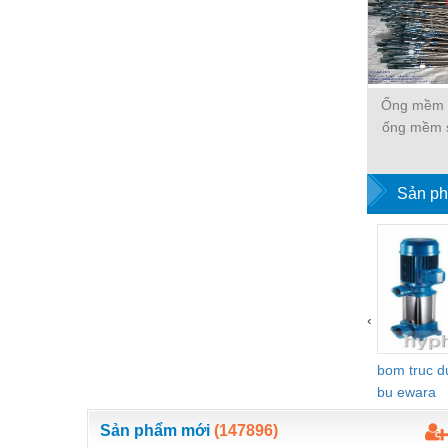
Nước-Vật tư thiết bị
Phốt cơ khí
Sắt, thép, inox các loại
Ống mềm 
ống mềm s
Thí nghiệm-Trang thiết bị
khớp nối 
Thiết bị chiếu sáng
cao 
Sản ph
Thiết bị chống sét
Thiết bị an ninh
Thiết bị công nghiệp
Thiết bị công trình
‹
Thiết bị điện
bom truc 
Thiết bị giáo dục
bu ewara
Thiết bị khác
Sản phẩm mới
(147896)