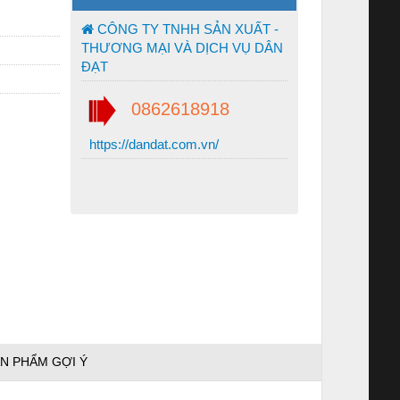
CÔNG TY TNHH SẢN XUẤT -
THƯƠNG MẠI VÀ DỊCH VỤ DÂN
ĐẠT
0862618918
https://dandat.com.vn/
N PHẨM GỢI Ý