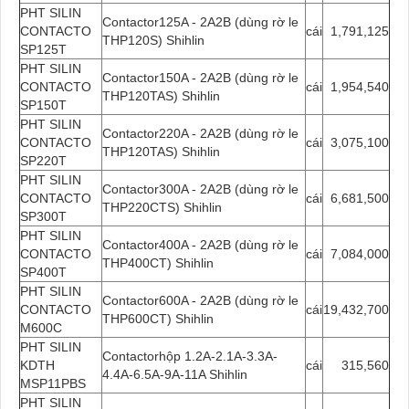
PHT SILIN
Contactor125A - 2A2B (dùng rờ le
CONTACTO
cái
1,791,125
THP120S) Shihlin
SP125T
PHT SILIN
Contactor150A - 2A2B (dùng rờ le
CONTACTO
cái
1,954,540
THP120TAS) Shihlin
SP150T
PHT SILIN
Contactor220A - 2A2B (dùng rờ le
CONTACTO
cái
3,075,100
THP120TAS) Shihlin
SP220T
PHT SILIN
Contactor300A - 2A2B (dùng rờ le
CONTACTO
cái
6,681,500
THP220CTS) Shihlin
SP300T
PHT SILIN
Contactor400A - 2A2B (dùng rờ le
CONTACTO
cái
7,084,000
THP400CT) Shihlin
SP400T
PHT SILIN
Contactor600A - 2A2B (dùng rờ le
CONTACTO
cái
19,432,700
THP600CT) Shihlin
M600C
PHT SILIN
Contactorhộp 1.2A-2.1A-3.3A-
KDTH
cái
315,560
4.4A-6.5A-9A-11A Shihlin
MSP11PBS
PHT SILIN