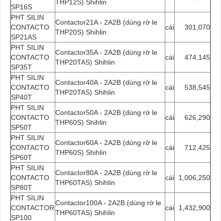
THP12S) Shihlin
SP16S
PHT SILIN
Contactor21A - 2A2B (dùng rờ le
CONTACTO
cái
301,070
THP20S) Shihlin
SP21AS
PHT SILIN
Contactor35A - 2A2B (dùng rờ le
CONTACTO
cái
474,145
THP20TAS) Shihlin
SP35T
PHT SILIN
Contactor40A - 2A2B (dùng rờ le
CONTACTO
cái
538,545
THP20TAS) Shihlin
SP40T
PHT SILIN
Contactor50A - 2A2B (dùng rờ le
CONTACTO
cái
626,290
THP60S) Shihlin
SP50T
PHT SILIN
Contactor60A - 2A2B (dùng rờ le
CONTACTO
cái
712,425
THP60S) Shihlin
SP60T
PHT SILIN
Contactor80A - 2A2B (dùng rờ le
CONTACTO
cái
1,006,250
THP60TAS) Shihlin
SP80T
PHT SILIN
Contactor100A - 2A2B (dùng rờ le
CONTACTOR
cái
1,432,900
THP60TAS) Shihlin
SP100