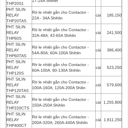
17-24A Shihlin
THP20S1
PHT SILIN
Rờ le nhiệt gắn cho Contactor -
RELAY
cái
185,150
22A - 34A Shihlin
THP20TAS
PHT SILIN
Rờ le nhiệt gắn cho Contactor -
RELAY
cái
241,500
32A-48A; 43-65A Shihlin
THP60S
PHT SILIN
Rờ le nhiệt gắn cho Contactor -
RELAY
cái
386,400
54A-80A; 60A-100A Shihlin
THP60TAS
PHT SILIN
Rờ le nhiệt gắn cho Contactor -
RELAY
cái
523,250
60A-100A; 80-130A Shihlin
THP120S
PHT SILIN
Rờ le nhiệt gắn cho Contactor -
RELAY
cái
579,600
100A-160A; 120A-200A Shilin
THP120TAS
PHT SILIN
Rờ le nhiệt gắn cho Contactor -
RELAY
cái
1,255,800
150A-250A Shihlin
THP220CTS
PHT SILIN
Rờ le nhiệt gắn cho Contactor -
RELAY
cái
1,811,250
200A-320A; 260A-440A Shihlin
THP400CT