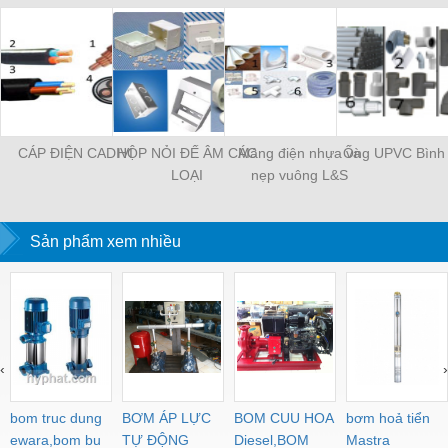
CÁP ĐIỆN CADIVI
HỘP NỎI ĐẾ ÂM CÁC
Máng điện nhựa và
Ống UPVC Bình
LOẠI
nẹp vuông L&S
Sản phẩm xem nhiều
‹
›
bom truc dung
BƠM ÁP LỰC
BOM CUU HOA
bơm hoả tiển
ewara,bom bu
TỰ ĐỘNG
Diesel,BOM
Mastra