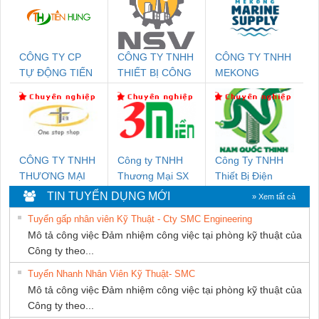
CÔNG TY CP
CÔNG TY TNHH
CÔNG TY TNHH
TỰ ĐỘNG TIẾN
THIẾT BỊ CÔNG
MEKONG
HƯNG
NGHIỆP NIHON
MARINE
SETSUBI VIỆT
SUPPLY
NAM
CÔNG TY TNHH
Công ty TNHH
Công Ty TNHH
THƯƠNG MẠI
Thương Mại SX
Thiết Bị Điện
THIÊN ÂN VIỆT
Ba Miền
Nam Quốc Thịnh
TIN TUYỂN DỤNG MỚI
» Xem tất cả
NAM
Tuyển gấp nhân viên Kỹ Thuật - Cty SMC Engineering
Mô tả công việc Đảm nhiệm công việc tại phòng kỹ thuật của
Công ty theo...
Tuyển Nhanh Nhân Viên Kỹ Thuật- SMC
Mô tả công việc Đảm nhiệm công việc tại phòng kỹ thuật của
Công ty theo...