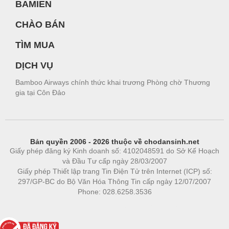
BAMIEN
CHÀO BÁN
TÌM MUA
DỊCH VỤ
Bamboo Airways chính thức khai trương Phòng chờ Thương
gia tại Côn Đảo
Bản quyền 2006 - 2026 thuộc về chodansinh.net
Giấy phép đăng ký Kinh doanh số: 4102048591 do Sở Kế Hoạch
và Đầu Tư cấp ngày 28/03/2007
Giấy phép Thiết lập trang Tin Điện Tử trên Internet (ICP) số:
297/GP-BC do Bộ Văn Hóa Thông Tin cấp ngày 12/07/2007
Phone: 028.6258.3536
Phòng trọ
|
https://bdsgroup.vn
https://kqxs123.com