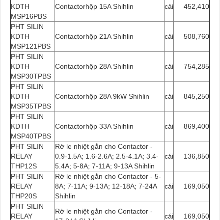
KDTH
Contactorhộp 15A Shihlin
cái
452,410
MSP16PBS
PHT SILIN
KDTH
Contactorhộp 21A Shihlin
cái
508,760
MSP121PBS
PHT SILIN
KDTH
Contactorhộp 28A Shihlin
cái
754,285
MSP30TPBS
PHT SILIN
KDTH
Contactorhộp 28A 9kW Shihlin
cái
845,250
MSP35TPBS
PHT SILIN
KDTH
Contactorhộp 33A Shihlin
cái
869,400
MSP40TPBS
PHT SILIN
Rờ le nhiệt gắn cho Contactor -
RELAY
0.9-1.5A; 1.6-2.6A; 2.5-4.1A; 3.4-
cái
136,850
THP12S
5.4A; 5-8A; 7-11A; 9-13A Shihlin
PHT SILIN
Rờ le nhiệt gắn cho Contactor - 5-
RELAY
8A; 7-11A; 9-13A; 12-18A; 7-24A
cái
169,050
THP20S
Shihlin
PHT SILIN
Rờ le nhiệt gắn cho Contactor -
RELAY
cái
169,050