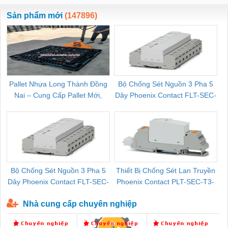
ewara
CHUA CHAY
Sản phẩm mới
(147896)
Pallet Nhựa Long Thành Đồng
Bộ Chống Sét Nguồn 3 Pha 5
Nai – Cung Cấp Pallet Mới,
Dây Phoenix Contact FLT-SEC-
C
Pallet Cũ Giá Tốt
P-T1-3S-264/50-FM - 2909589
Bộ Chống Sét Nguồn 3 Pha 5
Thiết Bị Chống Sét Lan Truyền
B
Dây Phoenix Contact FLT-SEC-
Phoenix Contact PLT-SEC-T3-
P-T1-3S-440/35-FM - 2908264
230-FM-PT - 2907928
Nhà cung cấp chuyên nghiệp