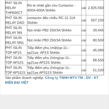
PHT SILIN
Rờ le nhiệt gắn cho Contactor -
RELAY
cái
2,825,550
400A-600A Shihlin
THP600CT
PHT SILIN
contactor đão chiều RC-11 11A
cái
507,150
RELAY DAO
Shihlin
PHT SILIN
Nút nhấn PB2 250/3A Shihlin
cái
39,445
RELAY NN
PHT SILIN
Nút nhấn PB3 250/3A Shihlin
cái
80,500
RELAY NN1
PHT SILIN
Tiếp điểm phụ (mặt)sp-11--
cái
45,080
TDP AP1S
sp21as AP1S Shihlin
PHT SILIN
Tiếp điểm phụ (hông)sp-11--
cái
88,550
TDP AP22S
sp21as AP22S Shihlin
PHT SILIN
Tiếp điểm phụ (hông)sp-11--
cái
51,520
TDP APS11S
sp21as APS11S Shihlin
Sản phẩm doanh nghiệp:
Công ty TNHH MTV TM - DV - KT
ĐIỆN ĐẠI VIỆT