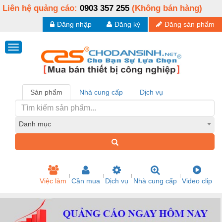
Liên hệ quảng cáo:
0903 357 255
(Không bán hàng)
Đăng nhập
Đăng ký
Đăng sản phẩm
Sản phẩm
Nhà cung cấp
Dịch vụ
Danh mục
Việc làm
Cần mua
Dịch vụ
Nhà cung cấp
Video clip