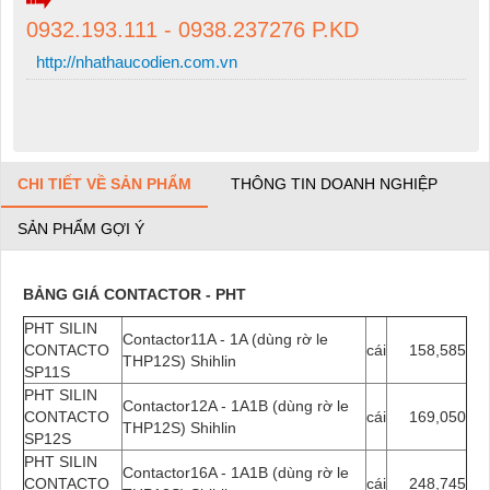
0932.193.111 - 0938.237276 P.KD
http://nhathaucodien.com.vn
CHI TIẾT VỀ SẢN PHẨM
THÔNG TIN DOANH NGHIỆP
SẢN PHẨM GỢI Ý
BẢNG GIÁ CONTACTOR - PHT
PHT SILIN
Contactor11A - 1A (dùng rờ le
CONTACTO
cái
158,585
THP12S) Shihlin
SP11S
PHT SILIN
Contactor12A - 1A1B (dùng rờ le
CONTACTO
cái
169,050
THP12S) Shihlin
SP12S
PHT SILIN
Contactor16A - 1A1B (dùng rờ le
CONTACTO
cái
248,745