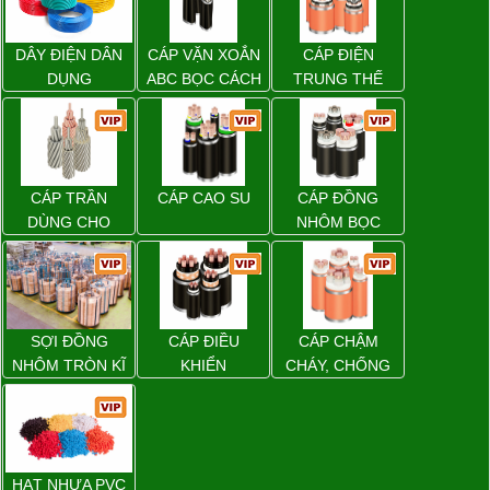
DÂY ĐIỆN DÂN
CÁP VẶN XOẮN
CÁP ĐIỆN
DỤNG
ABC BỌC CÁCH
TRUNG THẾ
ĐIỆN XLPE
CÁP TRẦN
CÁP CAO SU
CÁP ĐỒNG
DÙNG CHO
NHÔM BỌC
ĐƯỜNG DÂY
TẢI ĐIỆN TRÊN
KHÔNG
SỢI ĐỒNG
CÁP ĐIỀU
CÁP CHẬM
NHÔM TRÒN KĨ
KHIỂN
CHÁY, CHỐNG
THUẬT ĐIỆN
CHÁY
HẠT NHỰA PVC