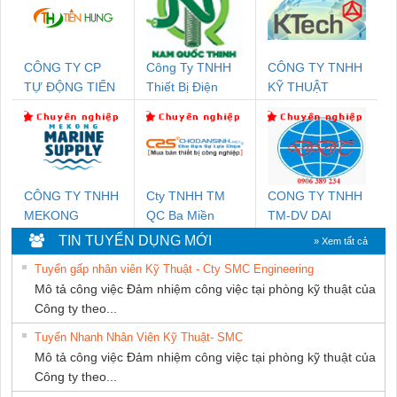
CÔNG TY CP
Công Ty TNHH
CÔNG TY TNHH
TỰ ĐỘNG TIẾN
Thiết Bị Điện
KỸ THUẬT
HƯNG
Nam Quốc Thịnh
KTECH VIỆT
NAM
CÔNG TY TNHH
Cty TNHH TM
CONG TY TNHH
MEKONG
QC Ba Miền
TM-DV DAI
MARINE SUPPLY
DONG THANH
TIN TUYỂN DỤNG MỚI
» Xem tất cả
Tuyển gấp nhân viên Kỹ Thuật - Cty SMC Engineering
Mô tả công việc Đảm nhiệm công việc tại phòng kỹ thuật của
Công ty theo...
Tuyển Nhanh Nhân Viên Kỹ Thuật- SMC
Mô tả công việc Đảm nhiệm công việc tại phòng kỹ thuật của
Công ty theo...