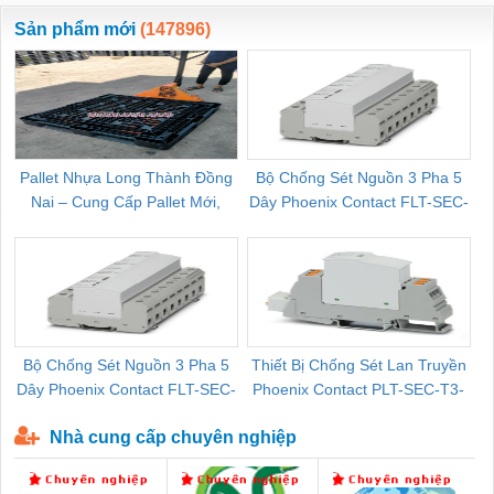
ewara
CHUA CHAY
Sản phẩm mới
(147896)
Pallet Nhựa Long Thành Đồng
Bộ Chống Sét Nguồn 3 Pha 5
Nai – Cung Cấp Pallet Mới,
Dây Phoenix Contact FLT-SEC-
C
Pallet Cũ Giá Tốt
P-T1-3S-264/50-FM - 2909589
Bộ Chống Sét Nguồn 3 Pha 5
Thiết Bị Chống Sét Lan Truyền
B
Dây Phoenix Contact FLT-SEC-
Phoenix Contact PLT-SEC-T3-
P-T1-3S-440/35-FM - 2908264
230-FM-PT - 2907928
Nhà cung cấp chuyên nghiệp