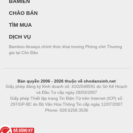
BAMIEN
CHÀO BÁN
TÌM MUA
DỊCH VỤ
Bamboo Airways chính thức khai trương Phòng chờ Thương
gia tại Côn Đảo
Bản quyền 2006 - 2026 thuộc về chodansinh.net
Giấy phép đăng ký Kinh doanh số: 4102048591 do Sở Kế Hoạch
và Đầu Tư cấp ngày 28/03/2007
Giấy phép Thiết lập trang Tin Điện Tử trên Internet (ICP) số:
297/GP-BC do Bộ Văn Hóa Thông Tin cấp ngày 12/07/2007
Phone: 028.6258.3536
Phòng trọ
|
https://bdsgroup.vn
https://kqxs123.com