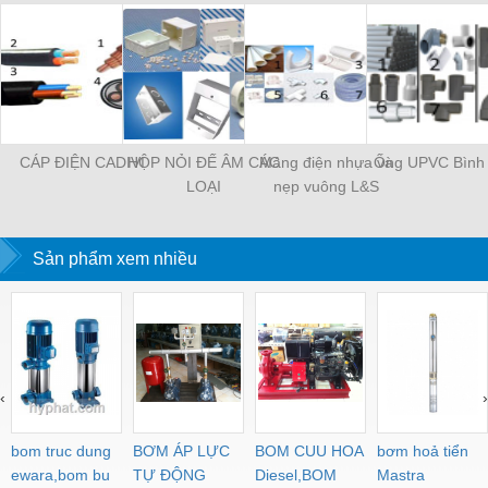
CÁP ĐIỆN CADIVI
HỘP NỎI ĐẾ ÂM CÁC
Máng điện nhựa và
Ống UPVC Bình
LOẠI
nẹp vuông L&S
Sản phẩm xem nhiều
‹
›
bom truc dung
BƠM ÁP LỰC
BOM CUU HOA
bơm hoả tiển
ewara,bom bu
TỰ ĐỘNG
Diesel,BOM
Mastra