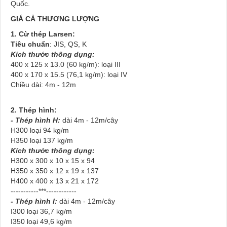
Quốc.
GIÁ CẢ THƯƠNG LƯỢNG
1. Cừ thép Larsen:
Tiêu chuẩn
: JIS, QS, K
Kích thước thông dụng:
400 x 125 x 13.0 (60 kg/m): loại III
400 x 170 x 15.5 (76,1 kg/m): loại IV
Chiều dài: 4m - 12m
2. Thép hình:
- Thép hình H:
dài 4m - 12m/cây
H300 loại 94 kg/m
H350 loại 137 kg/m
Kích thước thông dụng:
H300 x 300 x 10 x 15 x 94
H350 x 350 x 12 x 19 x 137
H400 x 400 x 13 x 21 x 172
-----------***------------
- Thép hình I:
dài 4m - 12m/cây
I300 loại 36,7 kg/m
I350 loại 49,6 kg/m