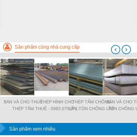
Sản phẩm cùng nhà cung cấp
‹
›
BÁN VÀ CHO THUÊ
THÉP HÌNH CHO
THÉP TẤM CHỐNG
BÁN VÀ CHO 
THÉP TẤM
THUÊ - 0983.070.071-
LẦY, TÔN CHỐNG LẦY
TÔN CHỐNG 
Ms.Trang
- HOTLINE:
0983.070.071 -
Sản phẩm xem nhiều
MS.TRANG