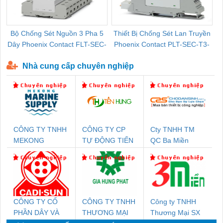
Bộ Chống Sét Nguồn 3 Pha 5
Thiết Bị Chống Sét Lan Truyền
B
Dây Phoenix Contact FLT-SEC-
Phoenix Contact PLT-SEC-T3-
P-T1-3S-440/35-FM - 2908264
230-FM-PT - 2907928
Nhà cung cấp chuyên nghiệp
CÔNG TY TNHH
CÔNG TY CP
Cty TNHH TM
MEKONG
TỰ ĐỘNG TIẾN
QC Ba Miền
MARINE SUPPLY
HƯNG
CÔNG TY CỔ
CÔNG TY TNHH
Công ty TNHH
PHẦN DÂY VÀ
THƯƠNG MẠI
Thương Mại SX