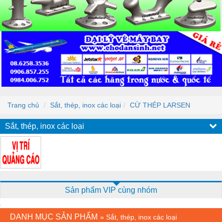
Trang chủ
Sắt, thép, inox các loại
CỪ THÉP LARSEN
Sắt, thép, inox các loại
Sản phẩm VIP cùng nhóm
DANH MỤC SẢN PHẨM
»
Sắt, thép, inox các loại