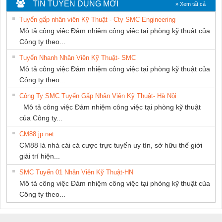
CÁP ĐIỆN
DỊCH VỤ KỸ
Ba Miền
TIN TUYỂN DỤNG MỚI
» Xem tất cả
THƯỢNG ĐÌNH
THUẬT ĐIỆN CƠ
Tuyển gấp nhân viên Kỹ Thuật - Cty SMC Engineering
GIA HƯNG
Mô tả công việc Đảm nhiệm công việc tại phòng kỹ thuật của
PHÁT
Công ty theo...
Tuyển Nhanh Nhân Viên Kỹ Thuật- SMC
Mô tả công việc Đảm nhiệm công việc tại phòng kỹ thuật của
Công ty theo...
Công Ty SMC Tuyển Gấp Nhân Viên Kỹ Thuật- Hà Nội
Mô tả công việc Đảm nhiệm công việc tại phòng kỹ thuật
của Công ty...
CM88 jp net
CM88 là nhà cái cá cược trực tuyến uy tín, sở hữu thế giới
giải trí hiện...
SMC Tuyển 01 Nhân Viên Kỹ Thuật-HN
Mô tả công việc Đảm nhiệm công việc tại phòng kỹ thuật của
Công ty theo...