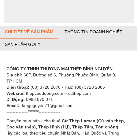
CHI TIẾT VỀ SẢN PHẨM
THÔNG TIN DOANH NGHIỆP
SẢN PHẨM GỢI Ý
CÔNG TY TNHH THƯƠNG MẠI THÉP BÌNH NGUYÊN
Địa chỉ:
66P, Đường số 6, Phường Phước Bình, Quận 9,
TP.HCM
Điện thoại:
(08) 3728 2076 -
Fax:
(08) 3728 2086
Website:
thepcauduong.com – cuthep.com
Di Động:
0983 070 071
Email:
dangnguyen71@gmail.com
--------------*******--------------
Chuyên mua bán - cho thuê
Cừ Thép Larsen (Cừ ván thép,
Cọc ván thép), Thép Hình (H,I), Thép Tấm, Tôn chống
lầy
các loại theo tiêu chuẩn Nhật Bản, Hàn Quốc và Trung