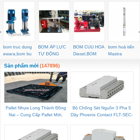
‹
›
bom truc dung
BƠM ÁP LỰC
BOM CUU HOA
bơm hoả tiển
ewara,bom bu
TỰ ĐỘNG
Diesel,BOM
Mastra
ewara
CHUA CHAY
Sản phẩm mới
(147896)
Pallet Nhựa Long Thành Đồng
Bộ Chống Sét Nguồn 3 Pha 5
Nai – Cung Cấp Pallet Mới,
Dây Phoenix Contact FLT-SEC-
C
Pallet Cũ Giá Tốt
P-T1-3S-264/50-FM - 2909589