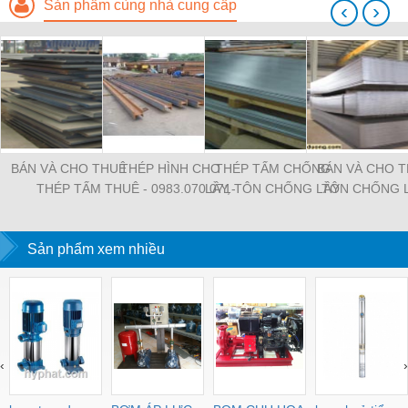
Sản phẩm cùng nhà cung cấp
‹
›
BÁN VÀ CHO THUÊ
THÉP HÌNH CHO
THÉP TẤM CHỐNG
BÁN VÀ CHO 
THÉP TẤM
THUÊ - 0983.070.071-
LẦY, TÔN CHỐNG LẦY
TÔN CHỐNG 
Ms.Trang
- HOTLINE:
0983.070.071 -
Sản phẩm xem nhiều
MS.TRANG
‹
›