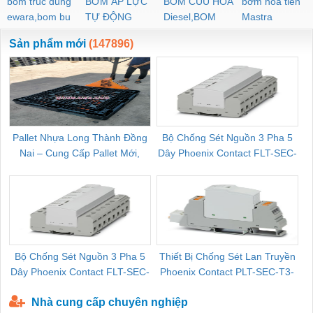
bom truc dung
BƠM ÁP LỰC
BOM CUU HOA
bơm hoả tiển
ewara,bom bu
TỰ ĐỘNG
Diesel,BOM
Mastra
ewara
CHUA CHAY
Sản phẩm mới
(147896)
Pallet Nhựa Long Thành Đồng
Bộ Chống Sét Nguồn 3 Pha 5
Nai – Cung Cấp Pallet Mới,
Dây Phoenix Contact FLT-SEC-
C
Pallet Cũ Giá Tốt
P-T1-3S-264/50-FM - 2909589
Bộ Chống Sét Nguồn 3 Pha 5
Thiết Bị Chống Sét Lan Truyền
B
Dây Phoenix Contact FLT-SEC-
Phoenix Contact PLT-SEC-T3-
P-T1-3S-440/35-FM - 2908264
230-FM-PT - 2907928
Nhà cung cấp chuyên nghiệp