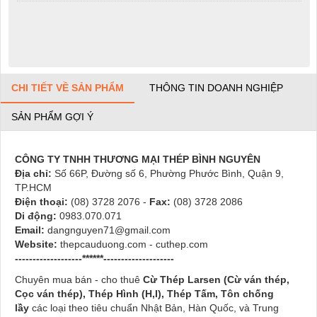
CHI TIẾT VỀ SẢN PHẨM
THÔNG TIN DOANH NGHIỆP
SẢN PHẨM GỢI Ý
CÔNG TY TNHH THƯƠNG MẠI THÉP BÌNH NGUYÊN
Địa chỉ:
Số 66P, Đường số 6, Phường Phước Bình, Quận 9,
TP.HCM
Điện thoại:
(08) 3728 2076 -
Fax:
(08) 3728 2086
Di động:
0983.070.071
Email:
dangnguyen71@gmail.com
Website:
thepcauduong.com - cuthep.com
-------------------******--------------------
Chuyên mua bán - cho thuê
Cừ Thép Larsen (Cừ ván thép,
Cọc ván thép), Thép Hình (H,I), Thép Tấm, Tôn chống
lầy
các loại theo tiêu chuẩn Nhật Bản, Hàn Quốc, và Trung