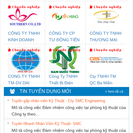
CÔNG TY TNHH
CÔNG TY CP
CÔNG TY TNHH
KINH DOANH
TỰ ĐỘNG TIẾN
THƯƠNG MẠI
DỊCH VỤ XNK
HƯNG
THIÊN ÂN VIỆT
PHƯƠNG NAM
NAM
CONG TY TNHH
Công Ty TNHH
Cty TNHH TM
TM-DV DAI
Thiết Bị Điện
QC Ba Miền
DONG THANH
Nam Quốc Thịnh
TIN TUYỂN DỤNG MỚI
» Xem tất cả
Tuyển gấp nhân viên Kỹ Thuật - Cty SMC Engineering
Mô tả công việc Đảm nhiệm công việc tại phòng kỹ thuật của
Công ty theo...
Tuyển Nhanh Nhân Viên Kỹ Thuật- SMC
Mô tả công việc Đảm nhiệm công việc tại phòng kỹ thuật của