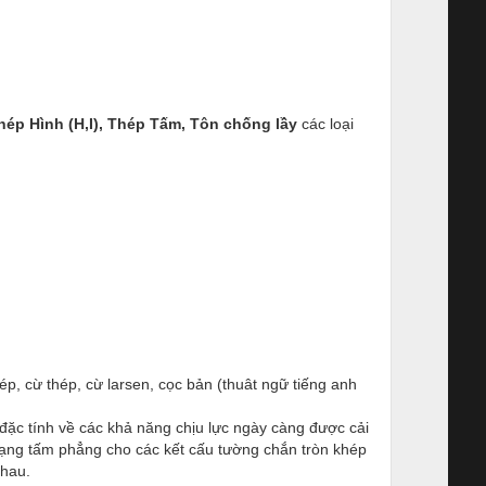
hép Hình (H,I), Thép Tấm, Tôn chống lầy
các loại
ép, cừ thép, cừ larsen, cọc bản (thuât ngữ tiếng anh
đặc tính về các khả năng chịu lực ngày càng được cải
dạng tấm phẳng cho các kết cấu tường chắn tròn khép
nhau.