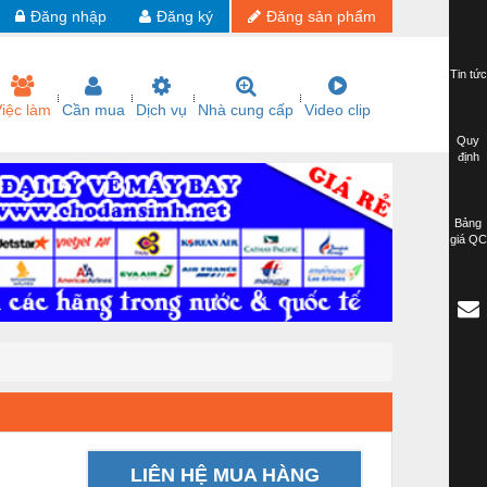
Đăng nhập
Đăng ký
Đăng sản phẩm
Tin tức
iệc làm
Cần mua
Dịch vụ
Nhà cung cấp
Video clip
Quy
định
Bảng
giá QC
LIÊN HỆ MUA HÀNG