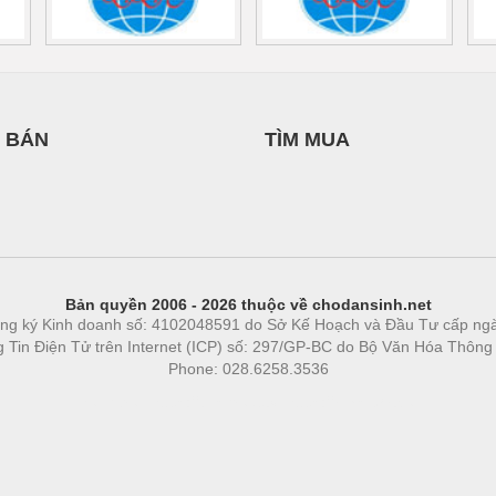
 BÁN
TÌM MUA
Bản quyền 2006 - 2026 thuộc về chodansinh.net
ng ký Kinh doanh số: 4102048591 do Sở Kế Hoạch và Đầu Tư cấp ng
ng Tin Điện Tử trên Internet (ICP) số: 297/GP-BC do Bộ Văn Hóa Thông
Phone: 028.6258.3536
Phòng trọ
|
https://bdsgroup.vn
https://kqxs123.com