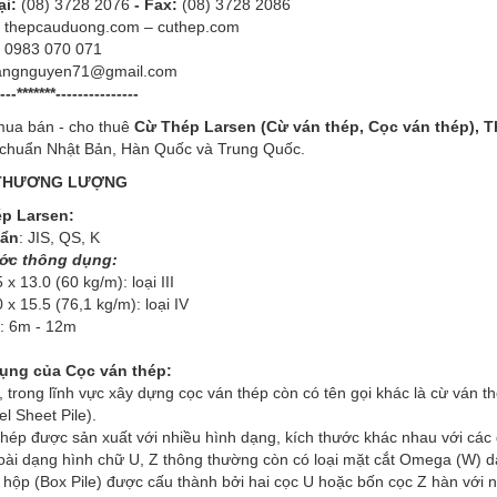
ại:
(08) 3728 2076
- Fax:
(08) 3728 2086
:
thepcauduong.com – cuthep.com
:
0983 070 071
angnguyen71@gmail.com
---*******---------------
ua bán - cho thuê
Cừ Thép Larsen (Cừ ván thép, Cọc ván thép), T
u chuẩn Nhật Bản, Hàn Quốc và Trung Quốc.
 THƯƠNG LƯỢNG
ép Larsen:
uẩn
: JIS, QS, K
ước thông dụng:
 x 13.0 (60 kg/m): loại III
 x 15.5 (76,1 kg/m): loại IV
i: 6m - 12m
ụng của Cọc ván thép:
 trong lĩnh vực xây dựng cọc ván thép còn có tên gọi khác là cừ ván th
el Sheet Pile).
hép được sản xuất với nhiều hình dạng, kích thước khác nhau với các 
goài dạng hình chữ U, Z thông thường còn có loại mặt cắt Omega (W) 
 hộp (Box Pile) được cấu thành bởi hai cọc U hoặc bốn cọc Z hàn với 