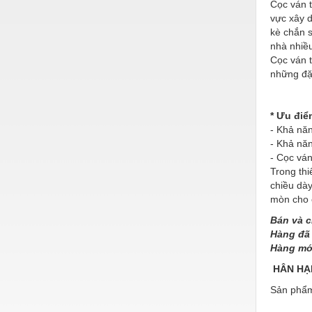
Hóa chất-Trang thiết bị
Cọc ván t
vực xây d
Kệ công nghiệp
kè chắn s
nhà nhiề
Khí nén - Thiết bị
Cọc ván t
những đặc
Khuôn mẫu - Phụ tùng
Lọc công nghiệp
* Ưu điể
Máy công cụ - Phụ tùng
- Khả năn
- Khả năn
Mỏ - Trang thiết bị
- Cọc ván
Trong thi
Mô tơ - Hộp số
chiều dà
mòn cho 
Môi trường - Thiết bị
Bán và c
Nâng hạ - Trang thiết bị
Hàng đã 
Hàng mới
Nội - Ngoại thất - văn phòng
HÂN HẠ
Nồi hơi - Trang thiết bị
Sản phẩm
Nông nghiệp - Thiết bị