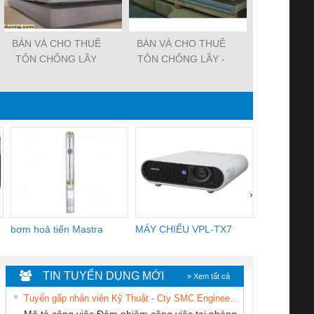
BÁN VÀ CHO THUÊ
BÁN VÀ CHO THUÊ
CỪ THÉP 
TÔN CHỐNG LẦY
TÔN CHỐNG LẦY -
HOTLINE:
0983.070.071
›
bơm hoả tiển Mastra
MÁY CHIẾU VPL-TX7
BOM DINH
WHITE
TIN TUYỂN DỤNG MỚI
» Xem tất cả
Tuyển gấp nhân viên Kỹ Thuật - Cty SMC Engineering
Mô tả công việc Đảm nhiệm công việc tại phòng