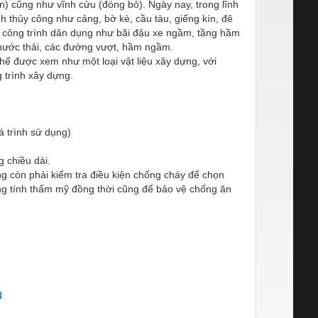
) cũng như vĩnh cửu (đóng bỏ). Ngày nay, trong lĩnh
 thủy công như cảng, bờ kè, cầu tàu, giếng kín, đê
c công trình dân dụng như bãi đậu xe ngầm, tầng hầm
 nước thải, các đường vượt, hầm ngầm.
hể được xem như một loại vật liệu xây dựng, với
g trình xây dựng.
á trình sử dụng)
 chiều dài.
ang còn phải kiểm tra điều kiện chống cháy để chọn
ng tính thẩm mỹ đồng thời cũng để bảo vệ chống ăn
N