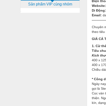
Điện tho
Sản phẩm VIP cùng nhóm
Dịch vụ - Thi công
Website
Di Động
Điện công nghiệp
Email:
d
------------
Điện gia dụng
Chuyên m
Điện Lạnh
theo tiê
GIÁ CẢ
Đóng tàu Thiết bị
1. Cừ th
Đúc chính xác Thiết bị
Tiêu ch
Kích th
Dụng cụ cầm tay
400 x 125
Dụng cụ cắt gọt
400 x 170
Chiều dà
Dụng cụ điện
* Công d
Dụng cụ đo
Ngày nay,
gọi là Ste
Gỗ - Trang thiết bị
Cọc ván t
thiện. N
Hàn cắt - Thiết bị
kín, dạng