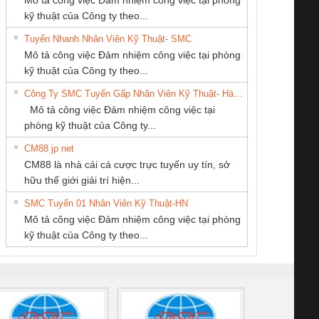
kỹ thuật của Công ty theo...
Tuyển Nhanh Nhân Viên Kỹ Thuật- SMC
Tan Dong Cang
CÔNG TY TNHH
CÔNG TY TNHH
 Le An Toàn
Bộ giám sát chuỗi
Bộ giám sát dòng
Bộ ng
Mô tả công việc Đảm nhiệm công việc tại phòng
company LTD
KỸ THUẬT KTECH
MEKONG MARINE
enix Contact
tấm pin
điện chuỗi
ray W
kỹ thuật của Công ty theo...
VIỆT NAM
SUPPLY
6960 – PSR-
TRANSCLINIC 16I+
TRANSCLINIC 16I+
BAS 
Công Ty SMC Tuyển Gấp Nhân Viên Kỹ Thuật- Hà Nội
SCP-
1K5 L (2433950000)
(2008130000)
(28
Mô tả công việc Đảm nhiệm công việc tại
/FSP/2X1/1X2
phòng kỹ thuật của Công ty...
CM88 jp net
CONG TY TNHH
CÔNG TY CP TỰ
CÔNG TY CỔ
CM88 là nhà cái cá cược trực tuyến uy tín, sở
TM-DV DAI DONG
ĐỘNG TIẾN
PHẦN TỰ ĐỘNG
iám sát chuỗi
Bộ chỉnh lưu nguồn
Nẹp nhôm chống
Bộ c
hữu thế giới giải trí hiện...
THANH
HƯNG
TIẾN HƯNG
tấm pin
điện TRANSCLINIC
trơn Đà Nẵng
giám 
SMC Tuyển 01 Nhân Viên Kỹ Thuật-HN
SCLINIC 16I+
BKE 1K5.4
Sola
Mô tả công việc Đảm nhiệm công việc tại phòng
 (2502520000)
(7791400879)2. Giá
TRAN
kỹ thuật của Công ty theo...
1K5.4