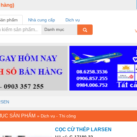
 hàng)
Sản phẩm
Nhà cung cấp
Dịch vụ
Danh mục
V
RSEN
MỤC SẢN PHẨM
»
Dịch vụ - Thi công
CỌC CỪ THÉP LARSEN
Mã số:
G-17180-32