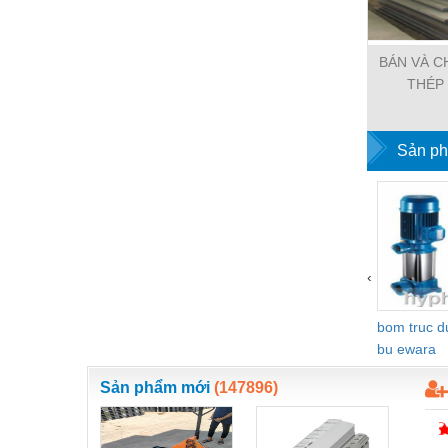
Thiết bị làm sạch
Thiết bị sơn - Sơn
BÁN VÀ C
Thiết bị nhà bếp
THÉP
Thiết bị nhiệt
Sản ph
Thiêt bị PCCC
Thiết bị truyền động
Thiết bị văn phòng
Thiết bị viễn thông
‹
Thủy lực-Thiết bị
bom truc 
Thủy sản - Trang thiết bị
bu ewara
Tự động hoá
Sản phẩm mới
(147896)
Van - Co các loại
Vật liệu mài mòn