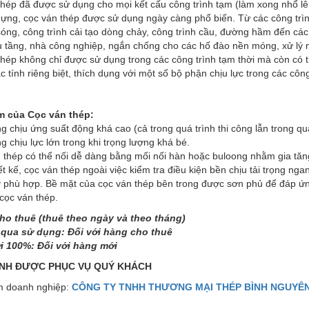
hép đã được sử dụng cho mọi kết cấu công trình tạm (làm xong nhổ lên
ựng, cọc ván thép được sử dụng ngày càng phổ biến. Từ các công trình
óng, công trình cải tạo dòng chảy, công trình cầu, đường hầm đến cá
u tầng, nhà công nghiệp, ngắn chống cho các hố đào nền móng, xử lý
hép không chỉ được sử dụng trong các công trình tạm thời mà còn có t
 tính riêng biệt, thích dụng với một số bộ phận chịu lực trong các côn
m của Cọc ván thép:
g chịu ứng suất động khá cao (cả trong quá trình thi công lẫn trong qu
g chịu lực lớn trong khi trọng lượng khá bé.
 thép có thể nối dễ dàng bằng mối nối hàn hoặc buloong nhằm gia tăng
ết kế, cọc ván thép ngoài việc kiểm tra điều kiện bền chịu tải trọng ng
y phù hợp. Bề mặt của cọc ván thép bên trong được sơn phủ để đáp ứ
cọc ván thép.
ho thuê (thuê theo ngày và theo tháng)
qua sử dụng: Đối với hàng cho thuê
 100%: Đối với hàng mới
NH ĐƯỢC PHỤC VỤ QUÝ KHÁCH
 doanh nghiệp:
CÔNG TY TNHH THƯƠNG MẠI THÉP BÌNH NGUYÊ