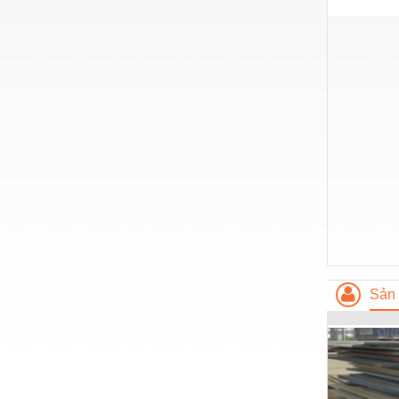
Nước-Vật tư thiết bị
Phốt cơ khí
Sắt, thép, inox các loại
Thí nghiệm-Trang thiết bị
Thiết bị chiếu sáng
Thiết bị chống sét
Thiết bị an ninh
Thiết bị công nghiệp
Thiết bị công trình
Sản 
Thiết bị điện
Thiết bị giáo dục
Thiết bị khác