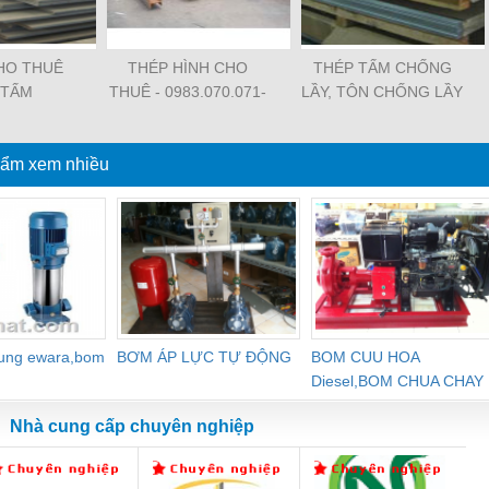
HO THUÊ
THÉP HÌNH CHO
THÉP TẤM CHỐNG
 TẤM
THUÊ - 0983.070.071-
LẦY, TÔN CHỐNG LẦY
Ms.Trang
- HOTLINE:
0983.070.071 -
ẩm xem nhiều
MS.TRANG
dung ewara,bom
BƠM ÁP LỰC TỰ ĐỘNG
BOM CUU HOA
Diesel,BOM CHUA CHAY
Nhà cung cấp chuyên nghiệp