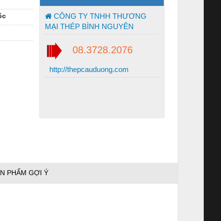
ốc
CÔNG TY TNHH THƯƠNG
MẠI THÉP BÌNH NGUYÊN
08.3728.2076
http://thepcauduong.com
N PHẨM GỢI Ý