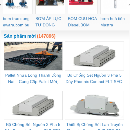
‹
›
bom truc dung
BƠM ÁP LỰC
BOM CUU HOA
bơm hoả tiển
ewara,bom bu
TỰ ĐỘNG
Diesel,BOM
Mastra
ewara
CHUA CHAY
Sản phẩm mới
(147896)
Pallet Nhựa Long Thành Đồng
Bộ Chống Sét Nguồn 3 Pha 5
Nai – Cung Cấp Pallet Mới,
Dây Phoenix Contact FLT-SEC-
C
Pallet Cũ Giá Tốt
P-T1-3S-264/50-FM - 2909589
Bộ Chống Sét Nguồn 3 Pha 5
Thiết Bị Chống Sét Lan Truyền
B