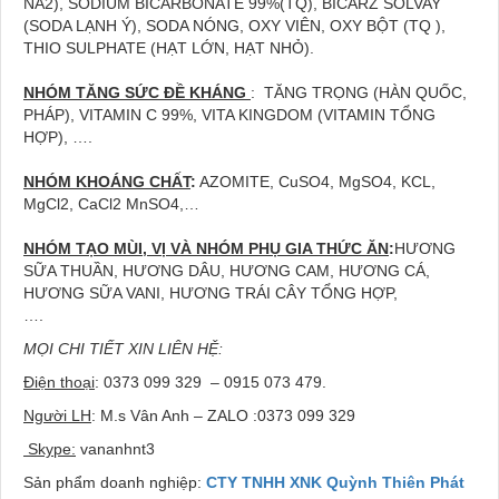
NA2), SODIUM BICARBONATE 99%(TQ), BICARZ SOLVAY
(SODA LẠNH Ý), SODA NÓNG, OXY VIÊN, OXY BỘT (TQ ),
THIO SULPHATE (HẠT LỚN, HẠT NHỎ).
NHÓM TĂNG S
Ứ
C Đ
Ề
KHÁNG
: TĂNG TRỌNG (HÀN QUỐC,
PHÁP), VITAMIN C 99%, VITA KINGDOM (VITAMIN TỔNG
HỢP), ….
NHÓM KHOÁNG CH
Ấ
T
:
AZOMITE, CuSO4, MgSO4, KCL,
MgCl2, CaCl2 MnSO4,…
NHÓM T
Ạ
O MÙI, V
Ị
VÀ NHÓM PH
Ụ
GIA TH
Ứ
C ĂN
:
HƯƠNG
SỮA THUẦN, HƯƠNG DÂU, HƯƠNG CAM, HƯƠNG CÁ,
HƯƠNG SỮA VANI, HƯƠNG TRÁI CÂY TỔNG HỢP,
….
MỌI CHI TIẾT XIN LIÊN HỆ:
Điện thoại
: 0373 099 329 – 0915 073 479.
Người LH
: M.s Vân Anh – ZALO :0373 099 329
Skype:
vananhnt3
Sản phẩm doanh nghiệp:
CTY TNHH XNK Quỳnh Thiên Phát