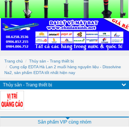
Trang chủ
Thủy sản - Trang thiết bị
Cung cấp EDTA Hà Lan 2 muối hàng nguyên liệu - Dissolvine
Na2, sản phẩm EDTA tốt nhất hiện nay
Thủy sản - Trang thiết bị
Sản phẩm VIP cùng nhóm