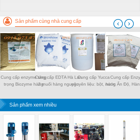
Sản phẩm cùng nhà cung cấp
‹
›
Cung cấp enzyme tăng
Cung cấp EDTA Hà Lan
Cung cấp Yucca
Cung cấp Enz
trọng Biozyme hàng
2 muối hàng nguyên
nguyên liệu: bột, nước
hàng Ấn Độ, Hàn
Hàn Quốc giá tốt nhất
liệu - Dissolvine Na2,
hàng Mexico, sản
chuyên xử lý n
sản phẩm EDTA tốt
phẩm yucca tốt nhất
giảm tảo
Sản phẩm xem nhiều
nhất hiện nay
hiện nay