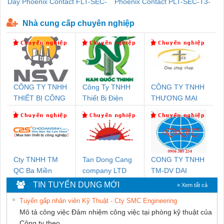
Dây Phoenix Contact FLT-SEC-
Phoenix Contact PLT-SEC-T3-
P-T1-3S-440/35-FM - 2908264
230-FM-PT - 2907928
Nhà cung cấp chuyên nghiệp
CÔNG TY TNHH
Công Ty TNHH
CÔNG TY TNHH
THIẾT BỊ CÔNG
Thiết Bị Điện
THƯƠNG MẠI
NGHIỆP NIHON
Nam Quốc Thịnh
THIÊN ÂN VIỆT
SETSUBI VIỆT
NAM
NAM
Cty TNHH TM
Tan Dong Cang
CONG TY TNHH
QC Ba Miền
company LTD
TM-DV DAI
DONG THANH
TIN TUYỂN DỤNG MỚI
» Xem tất cả
Tuyển gấp nhân viên Kỹ Thuật - Cty SMC Engineering
Mô tả công việc Đảm nhiệm công việc tại phòng kỹ thuật của
Công ty theo...