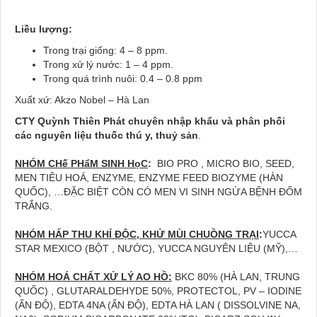
Liều lượng:
Trong trại giống: 4 – 8 ppm.
Trong xử lý nước: 1 – 4 ppm.
Trong quá trình nuôi: 0.4 – 0.8 ppm
Xuất xứ: Akzo Nobel – Hà Lan
CTY Quỳnh Thiên Phát chuyên nh
ậ
p kh
ẩ
u và phân ph
ố
i
các nguyên li
ệ
u thu
ố
c thú y, thu
ỷ
s
ả
n
.
NHÓM CH
ế
PH
ẩ
M SINH H
ọ
C
:
BIO PRO , MICRO BIO, SEED,
MEN TIÊU HOÁ, ENZYME, ENZYME FEED BIOZYME (HÀN
QUỐC), …ĐẶC BIỆT CÒN CÓ MEN VI SINH NGỪA BỆNH ĐỐM
TRẮNG.
NHÓM H
Ấ
P THU KHÍ Đ
Ộ
C, KH
Ử
MÙI CHU
Ồ
NG TR
Ạ
I
:
YUCCA
STAR MEXICO (BỘT , NƯỚC), YUCCA NGUYÊN LIỆU (MỸ),…
NHÓM HOÁ CH
Ấ
T X
Ử
LÝ AO H
Ồ
:
BKC 80% (HÀ LAN, TRUNG
QUỐC) , GLUTARALDEHYDE 50%, PROTECTOL, PV – IODINE
(ẤN ĐỘ), EDTA 4NA (ẤN ĐỘ), EDTA HÀ LAN ( DISSOLVINE NA,