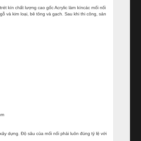
rét kín chất lượng cao gốc Acrylic làm kíncác mối nối
ỗ và kim loại, bê tông và gạch. Sau khi thi công, sản
tum
xây dựng. Độ sâu của mối nối phải luôn đúng tỷ lệ với