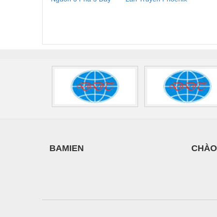
Phoenix Contact
Contact PLT-SEC-
Phoe
FLT-SEC-P-T1-3S-
T3-230-FM-PT -
QU
440/35-FM -
2907928
UPS/23
2908264
-
BAMIEN
CHÀO