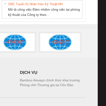
THUẬT ĐIỆN CƠ
SMC Tuyển 01 Nhân Viên Kỹ Thuật-HN
SCLINIC 16I+
BKE 1K5.4
Sola
GIA HƯNG PHÁT
Mô tả công việc Đảm nhiệm công việc tại phòng
 (2502520000)
(7791400879)2. Giá
TRAN
kỹ thuật của Công ty theo...
1K5.4
DỊCH VỤ
Bamboo Airways chính thức khai trương
Phòng chờ Thương gia tại Côn Đảo