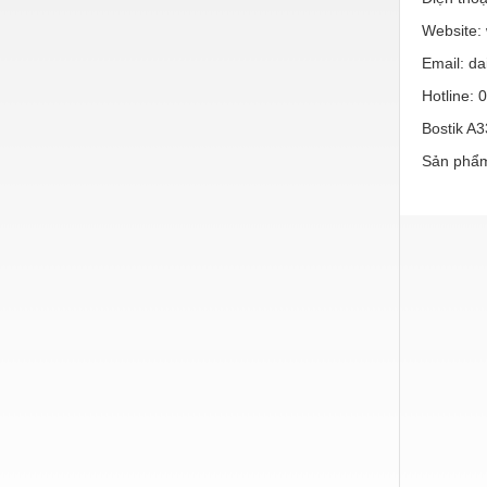
Nước-Vật tư thiết bị
Website:
Email: d
Phốt cơ khí
Hotline: 
Sắt, thép, inox các loại
Bostik A3
Thí nghiệm-Trang thiết bị
Sản phẩm
Thiết bị chiếu sáng
Thiết bị chống sét
Thiết bị an ninh
Thiết bị công nghiệp
Thiết bị công trình
Thiết bị điện
Thiết bị giáo dục
Thiết bị khác