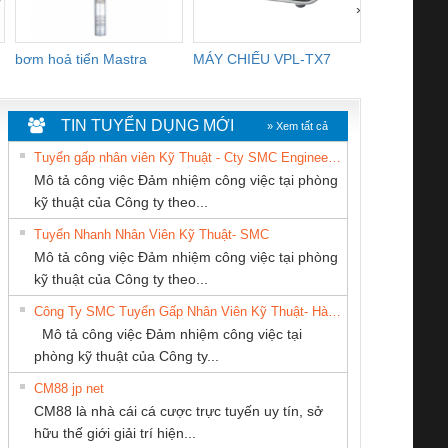
›
bơm hoả tiển Mastra
MÁY CHIẾU VPL-TX7
BOM DINH
WHITE
TIN TUYỂN DỤNG MỚI
» Xem tất cả
Tuyển gấp nhân viên Kỹ Thuật - Cty SMC Engineering
Mô tả công việc Đảm nhiệm công việc tại phòng
kỹ thuật của Công ty theo...
Tuyển Nhanh Nhân Viên Kỹ Thuật- SMC
CÔNG TY TNHH
CÔNG TY CP TỰ
CÔNG TY TNHH
 Le An Toàn
Bộ giám sát chuỗi
Bộ giám sát dòng
Bộ ng
Mô tả công việc Đảm nhiệm công việc tại phòng
KINH DOANH
ĐỘNG TIẾN
THIẾT BỊ CÔNG
enix Contact
tấm pin
điện chuỗi
ray W
kỹ thuật của Công ty theo...
DỊCH VỤ XNK
HƯNG
NGHIỆP NIHON
6960 – PSR-
TRANSCLINIC 16I+
TRANSCLINIC 16I+
BAS 
Công Ty SMC Tuyển Gấp Nhân Viên Kỹ Thuật- Hà Nội
PHƯƠNG NAM
SETSUBI VIỆT
SCP-
1K5 L (2433950000)
(2008130000)
(28
Mô tả công việc Đảm nhiệm công việc tại
NAM
/FSP/2X1/1X2
phòng kỹ thuật của Công ty...
CM88 jp net
CÔNG TY TNHH
Công Ty TNHH
CÔNG TY TNHH
CM88 là nhà cái cá cược trực tuyến uy tín, sở
MEKONG MARINE
Thiết Bị Điện Nam
THƯƠNG MẠI
iám sát chuỗi
Bộ chỉnh lưu nguồn
Nẹp nhôm chống
Bộ c
hữu thế giới giải trí hiện...
SUPPLY
Quốc Thịnh
DỊCH VỤ KỸ
tấm pin
điện TRANSCLINIC
trơn Đà Nẵng
giám 