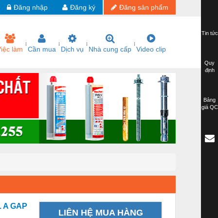
Đăng nhập
Đăng ký
Đăng sản phẩm
Tin tức
iệc làm
Cần mua
Dịch vụ
Nhà cung cấp
Video clip
Quy
định
Bảng
giá QC
L A GAP
LIÊN HỆ MUA HÀNG