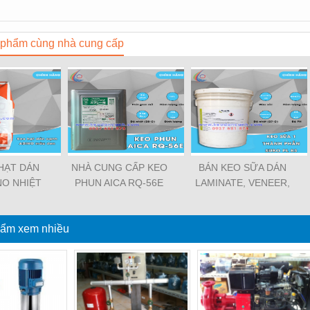
phẩm cùng nhà cung cấp
HẠT DÁN
NHÀ CUNG CẤP KEO
BÁN KEO SỮA DÁN
NO NHIỆT
PHUN AICA RQ-56E
LAMINATE, VENEER,
MÀU ĐEN
GIÁ RẺ TẠI QUẬN 5
PVC GIÁ RẺ TẠI QUẬN
ẠI QUẬN 4
7
ẩm xem nhiều