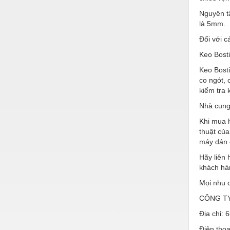
Hóa chất-Trang thiết bị
Nguyên tắ
Kệ công nghiệp
là 5mm.
Đối với 
Khí nén - Thiết bị
Keo Bost
Khuôn mẫu - Phụ tùng
Keo Bost
Lọc công nghiệp
co ngót, 
kiểm tra 
Máy công cụ - Phụ tùng
Nhà cung 
Mỏ - Trang thiết bị
Khi mua h
thuật của
Mô tơ - Hộp số
máy dán 
Môi trường - Thiết bị
Hãy liên 
khách hà
Nâng hạ - Trang thiết bị
Mọi nhu c
Nội - Ngoại thất - văn phòng
CÔNG TY
Nồi hơi - Trang thiết bị
Địa chỉ:
Nông nghiệp - Thiết bị
Điện thoạ