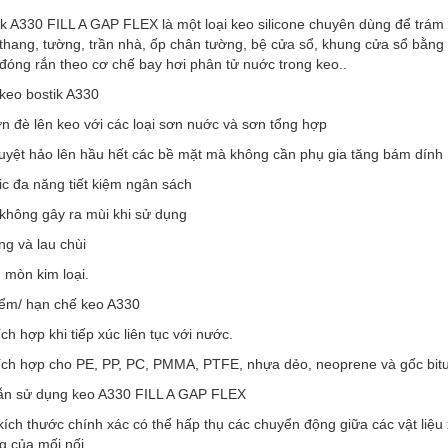
k A330 FILL A GAP FLEX là một loại keo silicone chuyên dùng để trám t
thang, tường, trần nhà, ốp chân tường, bệ cửa sổ, khung cửa sổ bằng g
đóng rắn theo cơ chế bay hơi phân tử nuớc trong keo..
keo bostik A330
n đè lên keo với các loại sơn nuớc và sơn tổng hợp
tuyệt hảo lên hầu hết các bề mặt mà không cần phụ gia tăng bám dính
ic đa năng tiết kiệm ngân sách
không gây ra mùi khi sử dụng
g và lau chùi
 mòn kim loại.
ểm/ hạn chế keo A330
ch hợp khi tiếp xúc liên tục với nước.
ích hợp cho PE, PP, PC, PMMA, PTFE, nhựa dẻo, neoprene và gốc bi
n sử dụng keo A330 FILL A GAP FLEX
ích thước chính xác có thể hấp thụ các chuyển động giữa các vật liệu 
g của mối nối.