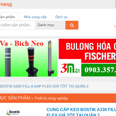
 hàng)
Sản phẩm
Nhà cung cấp
Dịch vụ
Danh mục
V
OSTIK A330 FILL A GAP FLEX GIÁ TỐT TẠI QUẬN 2
MỤC SẢN PHẨM
»
Thiết bị công nghiệp
CUNG CẤP KEO BOSTIK A330 FIL
FLEX GIÁ TỐT TẠI QUẬN 2