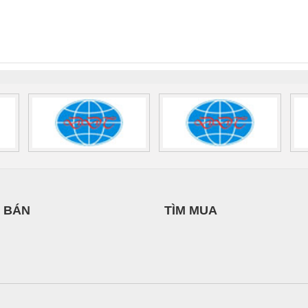
NAM
THƯỢNG ĐÌNH
nix Contact
QUINT-HP-
2981059 – PSR-
TRAN
INT-HP-
BAT/PB/48DC/7.0AH/PT
SCP-
1K5 H
0AC/2.5KVA/PT
- 1133819
24UC/ESL4/3X1/1X2/B
 1136815
 BÁN
TÌM MUA