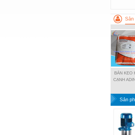
Thiết bị làm sạch
Thiết bị sơn - Sơn
Sản 
Thiết bị nhà bếp
Thiết bị nhiệt
Thiêt bị PCCC
Thiết bị truyền động
Thiết bị văn phòng
BÁN KEO 
Thiết bị viễn thông
CẠNH ADI
ĐỘ CAO 
Thủy lực-Thiết bị
GIÁ TỐT T
Sản ph
Thủy sản - Trang thiết bị
Tự động hoá
Van - Co các loại
Vật liệu mài mòn