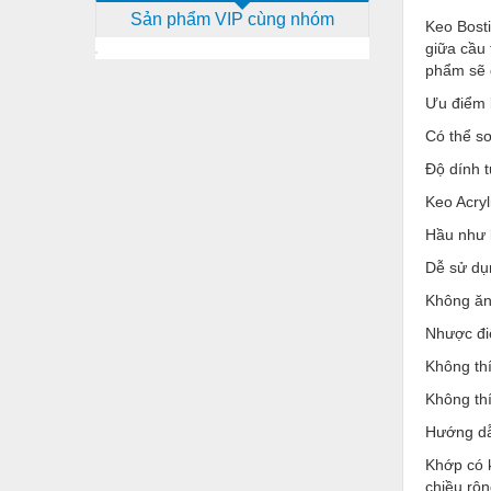
Sản phẩm VIP cùng nhóm
Dịch vụ - Thi công
Keo Bosti
giữa cầu 
Điện công nghiệp
phẩm sẽ 
Điện gia dụng
Ưu điểm 
Có thể sơ
Điện Lạnh
Độ dính 
Đóng tàu Thiết bị
Keo Acryl
Đúc chính xác Thiết bị
Hầu như 
Dụng cụ cầm tay
Dễ sử dụn
Dụng cụ cắt gọt
Không ăn
Nhược đi
Dụng cụ điện
Không thí
Dụng cụ đo
Không th
Gỗ - Trang thiết bị
Hướng dẫ
Hàn cắt - Thiết bị
Khớp có k
chiều rộn