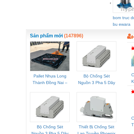
‹
Vật liệu xây dựng
bom truc 
Vòng bi - Bạc đạn
bu ewara
Xe hơi - Phụ tùng
Sản phẩm mới
(147896)
Xe máy - Phụ tùng
Xe tải - phụ tùng
Y khoa - Trang thiết bị
C
Pallet Nhựa Long
Bộ Chống Sét
Rơ Le 
K
Thành Đồng Nai –
Nguồn 3 Pha 5 Dây
Phoe
V
Cung Cấp Pallet
Phoenix Contact
PSR-
Mới, Pallet Cũ Giá
FLT-SEC-P-T1-3S-
1NC-
Tốt
264/50-FM -
2
2909589
C
Bộ Chống Sét
Thiết Bị Chống Sét
Bộ L
T
Nguồn 3 Pha 5 Dây
Lan Truyền Phoenix
Công