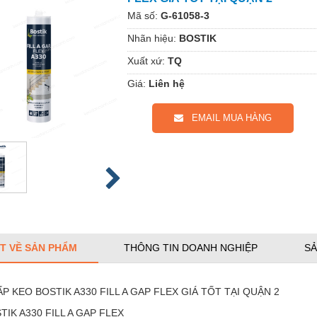
Mã số:
G-61058-3
Nhãn hiệu:
BOSTIK
Xuất xứ:
TQ
Giá:
Liên hệ
EMAIL MUA HÀNG
ẾT VỀ SẢN PHẨM
THÔNG TIN DOANH NGHIỆP
SẢ
P KEO BOSTIK A330 FILL A GAP FLEX GIÁ TỐT TẠI QUẬN 2
TIK A330 FILL A GAP FLEX