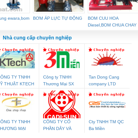
dung ewara,bom
BƠM ÁP LỰC TỰ ĐỘNG
BOM CUU HOA
Diesel,BOM CHUA CHAY
Nhà cung cấp chuyên nghiệp
ÔNG TY TNHH
Công ty TNHH
Tan Dong Cang
Đệm An Toàn
Rơ Le An Toàn
Bộ Lặp Tín Hiệu
Rơ
Ỹ THUẬT KTECH
Thương Mại SX
company LTD
nix Contact
Phoenix Contact
PROFIBUS Phoenix
Pho
IỆT NAM
Ba Miền
PC20-1NO-
PSR-SCP-
Contact PSI-REP-
298
24DC-SP -
24UC/ESL4/3X1/1X2/B
PROFIBUS/12MB -
700578
- 2981059
2708863
24DC
ÔNG TY TNHH
CÔNG TY CỔ
Cty TNHH TM QC
THƯƠNG MẠI
PHẦN DÂY VÀ
Ba Miền
ưu Điện AC
Mô-đun Ắc Quy UPS
Rơ Le An Toàn
Bộ g
HIÊN ÂN VIỆT
CÁP ĐIỆN
 Suất Cao
Phoenix Contact
Phoenix Contact