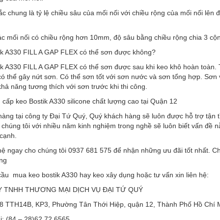
c chung là tỷ lệ chiều sâu của mối nối với chiều rộng của mối nối lên đ
các mối nối có chiều rộng hơn 10mm, độ sâu bằng chiều rộng chia 3 cộ
ik A330 FILL A GAP FLEX có thể sơn được không?
ik A330 FILL A GAP FLEX có thể sơn được sau khi keo khô hoàn toàn. 
có thể gây nứt sơn. Có thể sơn tốt với sơn nước và sơn tổng hợp. Sơn 
khả năng tương thích với sơn trước khi thi công.
cấp keo Bostik A330 silicone chất lượng cao tại Quận 12
àng tại công ty Đại Tứ Quý, Quý khách hàng sẽ luôn được hỗ trợ tận t
 chúng tôi với nhiều năm kinh nghiệm trong nghề sẽ luôn biết vấn đề 
cạnh.
hệ ngay cho chúng tôi 0937 681 575 để nhận những ưu đãi tốt nhất. Ch
ng
ầu mua keo bostik A330 hay keo xây dụng hoặc tư vấn xin liên hệ:
 TNHH THƯƠNG MẠI DỊCH VỤ ĐẠI TỨ QUÝ
 68 TTH14B, KP3, Phường Tân Thới Hiệp, quận 12, Thành Phố Hồ Chí 
i: (84 – 28)62 72 6565.