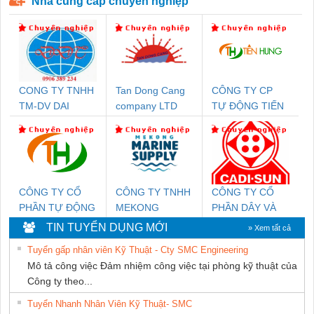
Nhà cung cấp chuyên nghiệp
CONG TY TNHH
Tan Dong Cang
CÔNG TY CP
TM-DV DAI
company LTD
TỰ ĐỘNG TIẾN
DONG THANH
HƯNG
CÔNG TY CỔ
CÔNG TY TNHH
CÔNG TY CỔ
PHẦN TỰ ĐỘNG
MEKONG
PHẦN DÂY VÀ
TIẾN HƯNG
MARINE
CÁP ĐIỆN
TIN TUYỂN DỤNG MỚI
» Xem tất cả
SUPPLY
THƯỢNG ĐÌNH
Tuyển gấp nhân viên Kỹ Thuật - Cty SMC Engineering
Mô tả công việc Đảm nhiệm công việc tại phòng kỹ thuật của
Công ty theo...
Tuyển Nhanh Nhân Viên Kỹ Thuật- SMC