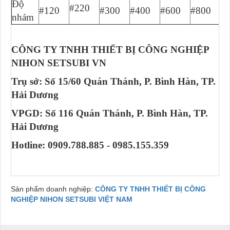
Độ
#220
#120
#300
#400
#600
#800
#
nhám
CÔNG TY TNHH THIẾT BỊ CÔNG NGHIỆP
NIHON SETSUBI VN
Trụ sở: Số 15/60 Quán Thánh, P. Bình Hàn, TP.
Hải Dương
VPGD: Số 116 Quán Thánh, P. Bình Hàn, TP.
Hải Dương
Hotline: 0909.788.885 - 0985.155.359
Sản phẩm doanh nghiệp:
CÔNG TY TNHH THIẾT BỊ CÔNG
NGHIỆP NIHON SETSUBI VIỆT NAM