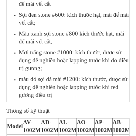
để mài vết cắt
Sợi đen stone #600: kích thước hạt, mài để mài
vết cắt;
Màu xanh sợi stone #800 kích thước hạt, mài
để mài vết cắt;
Mợi trắng stone #1000: kích thước, được sử
dụng để nghiền hoặc lapping trước khi đỏ điều
trị gương;
màu đỏ sợi đá mài #1200: kích thước, được sử
dụng để nghiền hoặc lapping trước khi red
gương điều trị
Thông số kỹ thuật
AV-
AD-
AL-
AO-
AP-
AB-
A
Model
1002M
1002M
1002M
1002M
1002M
1002M
1