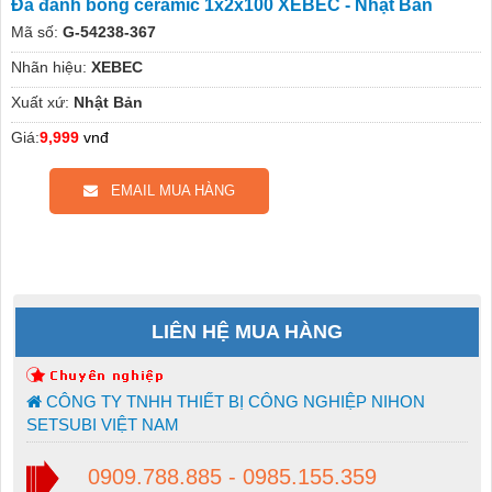
Đá đánh bóng ceramic 1x2x100 XEBEC - Nhật Bản
Mã số:
G-54238-367
Nhãn hiệu:
XEBEC
Xuất xứ:
Nhật Bản
Giá:
9,999
vnđ
EMAIL MUA HÀNG
LIÊN HỆ MUA HÀNG
CÔNG TY TNHH THIẾT BỊ CÔNG NGHIỆP NIHON
SETSUBI VIỆT NAM
0909.788.885 - 0985.155.359