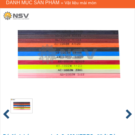
DANH MỤC SẢN PHẨM
»
Vật liệu mài mòn