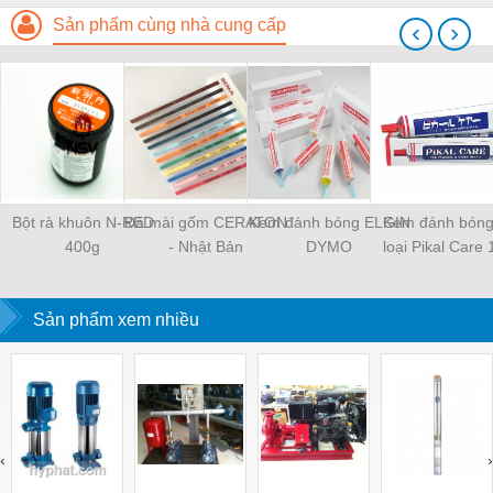
Sản phẩm cùng nhà cung cấp
‹
›
Bột rà khuôn N-RED
Đá mài gốm CERATON
Kem đánh bóng ELGIN
Kem đánh bóng
400g
- Nhật Bản
DYMO
loại Pikal Care
Sản phẩm xem nhiều
‹
›