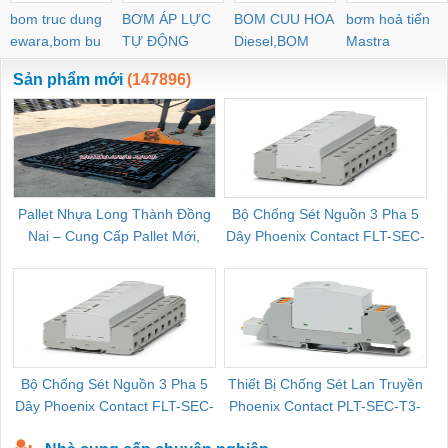
bom truc dung
BƠM ÁP LỰC
BOM CUU HOA
bơm hoả tiển
ewara,bom bu
TỰ ĐỘNG
Diesel,BOM
Mastra
ewara
CHUA CHAY
Sản phẩm mới
(147896)
Pallet Nhựa Long Thành Đồng
Bộ Chống Sét Nguồn 3 Pha 5
Nai – Cung Cấp Pallet Mới,
Dây Phoenix Contact FLT-SEC-
C
Pallet Cũ Giá Tốt
P-T1-3S-264/50-FM - 2909589
Bộ Chống Sét Nguồn 3 Pha 5
Thiết Bị Chống Sét Lan Truyền
B
Dây Phoenix Contact FLT-SEC-
Phoenix Contact PLT-SEC-T3-
P-T1-3S-440/35-FM - 2908264
230-FM-PT - 2907928