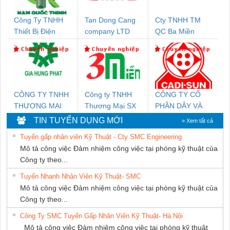
Công Ty TNHH
Tan Dong Cang
Cty TNHH TM
Thiết Bị Điện
company LTD
QC Ba Miền
Nam Quốc Thịnh
CÔNG TY TNHH
Công ty TNHH
CÔNG TY CỔ
THƯƠNG MẠI
Thương Mại SX
PHẦN DÂY VÀ
DỊCH VỤ KỸ
Ba Miền
CÁP ĐIỆN
TIN TUYỂN DỤNG MỚI
» Xem tất cả
THUẬT ĐIỆN CƠ
THƯỢNG ĐÌNH
Tuyển gấp nhân viên Kỹ Thuật - Cty SMC Engineering
GIA HƯNG PHÁT
Mô tả công việc Đảm nhiệm công việc tại phòng kỹ thuật của
Công ty theo...
Tuyển Nhanh Nhân Viên Kỹ Thuật- SMC
Mô tả công việc Đảm nhiệm công việc tại phòng kỹ thuật của
Công ty theo...
Công Ty SMC Tuyển Gấp Nhân Viên Kỹ Thuật- Hà Nội
Mô tả công việc Đảm nhiệm công việc tại phòng kỹ thuật