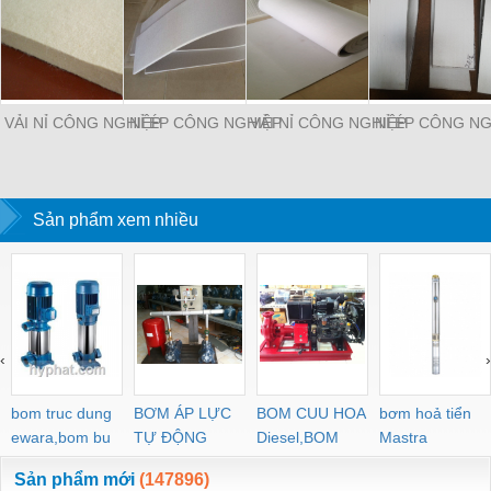
VẢI NỈ CÔNG NGHIỆP
NỈ ÉP CÔNG NGHIỆP
VẢI NỈ CÔNG NGHIỆP
NỈ ÉP CÔNG NG
Sản phẩm xem nhiều
‹
›
bom truc dung
BƠM ÁP LỰC
BOM CUU HOA
bơm hoả tiển
ewara,bom bu
TỰ ĐỘNG
Diesel,BOM
Mastra
ewara
CHUA CHAY
Sản phẩm mới
(147896)