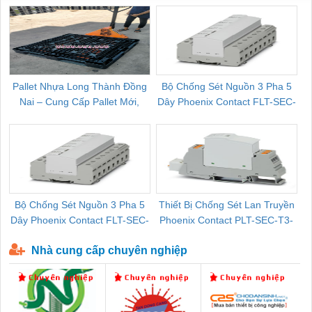
Pallet Nhựa Long Thành Đồng
Bộ Chống Sét Nguồn 3 Pha 5
Nai – Cung Cấp Pallet Mới,
Dây Phoenix Contact FLT-SEC-
C
Pallet Cũ Giá Tốt
P-T1-3S-264/50-FM - 2909589
Bộ Chống Sét Nguồn 3 Pha 5
Thiết Bị Chống Sét Lan Truyền
B
Dây Phoenix Contact FLT-SEC-
Phoenix Contact PLT-SEC-T3-
P-T1-3S-440/35-FM - 2908264
230-FM-PT - 2907928
Nhà cung cấp chuyên nghiệp