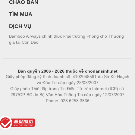
CHÀO BÁN
TÌM MUA
DỊCH VỤ
Bamboo Airways chính thức khai trương Phòng chờ Thương
gia tại Côn Đảo
Bản quyền 2006 - 2026 thuộc về chodansinh.net
Giấy phép đăng ký Kinh doanh số: 4102048591 do Sở Kế Hoạch
và Đầu Tư cấp ngày 28/03/2007
Giấy phép Thiết lập trang Tin Điện Tử trên Internet (ICP) số:
297/GP-BC do Bộ Văn Hóa Thông Tin cấp ngày 12/07/2007
Phone: 028.6258.3536
Phòng trọ
|
https://bdsgroup.vn
https://kqxs123.com