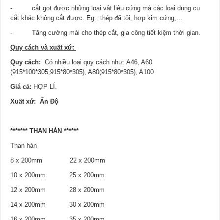
- cắt gọt được những loại vật liệu cứng mà các loại dụng cụ
cắt khác không cắt được. Eg: thép đã tôi, hợp kim cứng,…
- Tăng cường mài cho thép cắt, gia công tiết kiệm thời gian.
Quy cách và xuất xứ:
Quy cách:
Có nhiều loại quy cách như: A46, A60
(915*100*305,915*80*305), A80(915*80*305), A100
Giá cả:
HỢP LÍ.
Xuất xứ: Ấn Độ
******* THAN HÀN ******
Than hàn
8 x 200mm 22 x 200mm
10 x 200mm 25 x 200mm
12 x 200mm 28 x 200mm
14 x 200mm 30 x 200mm
16 x 200mm 35 x 200mm