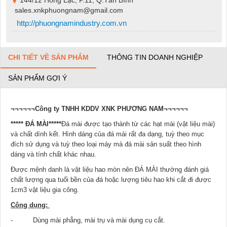
144/12 Hồng Lạc, P.11, Q.Tân Bình
sales.xnkphuongnam@gmail.com
http://phuongnamindustry.com.vn
CHI TIẾT VỀ SẢN PHẨM
THÔNG TIN DOANH NGHIỆP
SẢN PHẨM GỢI Ý
¬¬¬¬¬¬Công ty TNHH KDDV XNK PHƯƠNG NAM¬¬¬¬¬¬
***** ĐÁ MÀI*****
Đá mài được tạo thành từ các hạt mài (vật liệu mài)
và chất dính kết. Hình dáng của đá mài rất đa dạng, tuỳ theo mục
đích sử dụng và tuỳ theo loại máy mà đá mài sản suất theo hình
dáng và tính chất khác nhau.
Được mệnh danh là vật liệu hao mòn nên ĐÁ MÀI thường đánh giá
chất lượng qua tuổi bền của đá hoặc lượng tiêu hao khi cắt đi được
1cm3 vật liệu gia công.
Công dụng:
- Dùng mài phẳng, mài trụ và mài dụng cụ cắt.