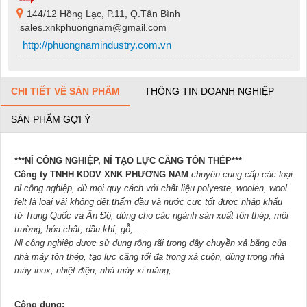
144/12 Hồng Lạc, P.11, Q.Tân Bình
sales.xnkphuongnam@gmail.com
http://phuongnamindustry.com.vn
CHI TIẾT VỀ SẢN PHẨM
THÔNG TIN DOANH NGHIỆP
SẢN PHẨM GỢI Ý
***NỈ CÔNG NGHIỆP, NỈ TẠO LỰC CĂNG TÔN THÉP***
Công ty TNHH KDDV XNK PHƯƠNG NAM
chuyên cung cấp các loại
nỉ công nghiệp, đủ mọi quy cách với chất liệu polyeste, woolen, wool
felt là loại vải không dệt,thấm dầu và nước cực tốt được nhập khẩu
từ Trung Quốc và Ấn Độ, dùng cho các ngành sản xuất tôn thép, môi
trường, hóa chất, dầu khí, gỗ,.....
Nỉ công nghiệp được sử dụng rộng rãi trong dây chuyền xả băng của
nhà máy tôn thép, tạo lực căng tối đa trong xả cu
ộn, dùng trong nhà
máy inox, nhiệt điện, nhà máy xi măng,..
Công dụng: