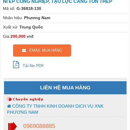
NỈ ÉP CÔNG NGHIỆP, TẠO LỰC CĂNG TÔN THÉP
Mã số:
G-36818-130
Nhãn hiệu:
Phương Nam
Xuất xứ:
Trung Quốc
Giá:
200,000
vnđ
EMAIL MUA HÀNG
Tải file PDF
LIÊN HỆ MUA HÀNG
CÔNG TY TNHH KINH DOANH DỊCH VỤ XNK
PHƯƠNG NAM
0969088885