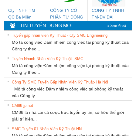
Cty TNHH TM
CÔNG TY CỔ
CONG TY TNHH
QC Ba Miền
PHẦN TỰ ĐỘNG
TM-DV DAI
TIẾN HƯNG
DONG THANH
TIN TUYỂN DỤNG MỚI
» Xem tất cả
Tuyển gấp nhân viên Kỹ Thuật - Cty SMC Engineering
Mô tả công việc Đảm nhiệm công việc tại phòng kỹ thuật của
Công ty theo...
Tuyển Nhanh Nhân Viên Kỹ Thuật- SMC
Mô tả công việc Đảm nhiệm công việc tại phòng kỹ thuật của
Công ty theo...
Công Ty SMC Tuyển Gấp Nhân Viên Kỹ Thuật- Hà Nội
Mô tả công việc Đảm nhiệm công việc tại phòng kỹ thuật
của Công ty...
CM88 jp net
CM88 là nhà cái cá cược trực tuyến uy tín, sở hữu thế giới
giải trí hiện...
SMC Tuyển 01 Nhân Viên Kỹ Thuật-HN
Mô tả công việc Đảm nhiệm công việc tại phòng kỹ thuật của