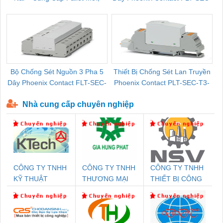
Pallet Cũ Giá Tốt
P-T1-3S-264/50-FM - 2909589
Bộ Chống Sét Nguồn 3 Pha 5
Thiết Bị Chống Sét Lan Truyền
B
Dây Phoenix Contact FLT-SEC-
Phoenix Contact PLT-SEC-T3-
P-T1-3S-440/35-FM - 2908264
230-FM-PT - 2907928
Nhà cung cấp chuyên nghiệp
CÔNG TY TNHH
CÔNG TY TNHH
CÔNG TY TNHH
KỸ THUẬT
THƯƠNG MẠI
THIẾT BỊ CÔNG
KTECH VIỆT
DỊCH VỤ KỸ
NGHIỆP NIHON
NAM
THUẬT ĐIỆN CƠ
SETSUBI VIỆT
GIA HƯNG
NAM
PHÁT