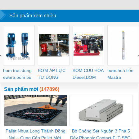
Sản phẩm xem nhiều
‹
›
bom truc dung
BƠM ÁP LỰC
BOM CUU HOA
bơm hoả tiển
ewara,bom bu
TỰ ĐỘNG
Diesel,BOM
Mastra
ewara
CHUA CHAY
Sản phẩm mới
(147896)
Pallet Nhựa Long Thành Đồng
Bộ Chống Sét Nguồn 3 Pha 5
Nai – Cung Cấp Pallet Mới,
Dây Phoenix Contact FLT-SEC-
C