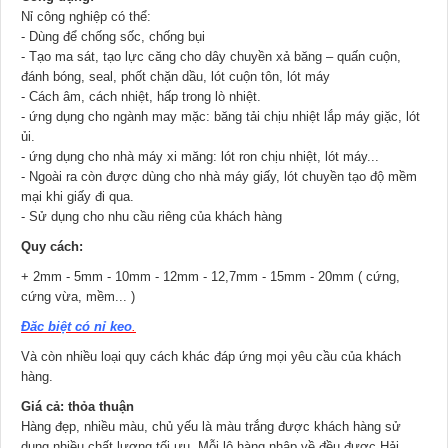
Nỉ công nghiệp có thể:
- Dùng để chống sốc, chống bụi
- Tạo ma sát, tạo lực căng cho dây chuyền xả băng – quấn cuộn,
đánh bóng, seal, phốt chặn dầu, lót cuộn tôn, lót máy
- Cách âm, cách nhiệt, hấp trong lò nhiệt.
- ứng dụng cho ngành may mặc: băng tải chịu nhiệt lắp máy giặc, lót
ủi.
- ứng dụng cho nhà máy xi măng: lót ron chịu nhiệt, lót máy...
- Ngoài ra còn được dùng cho nhà máy giấy, lót chuyền tạo độ mềm
mại khi giấy đi qua.
- Sử dụng cho nhu cầu riêng của khách hàng
Quy cách:
+
2mm - 5mm - 10mm - 12mm - 12,7mm - 15mm - 20mm ( cứng,
cứng vừa, mềm... )
Đăc biệt có nỉ keo
.
Và còn nhiều loại quy cách khác đáp ứng mọi yêu cầu của khách
hàng.
Giá cả: thỏa thuận
Hàng đẹp, nhiều màu, chủ yếu là màu trắng được khách hàng sử
dụng nhiều chất lượng tối ưu. Mỗi lô hàng nhập về đều được Hải