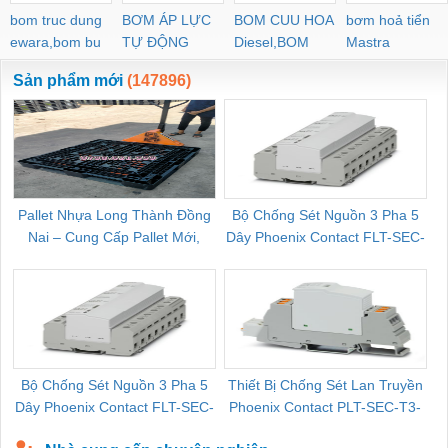
bom truc dung
BƠM ÁP LỰC
BOM CUU HOA
bơm hoả tiển
ewara,bom bu
TỰ ĐỘNG
Diesel,BOM
Mastra
ewara
CHUA CHAY
Sản phẩm mới
(147896)
Pallet Nhựa Long Thành Đồng
Bộ Chống Sét Nguồn 3 Pha 5
Nai – Cung Cấp Pallet Mới,
Dây Phoenix Contact FLT-SEC-
C
Pallet Cũ Giá Tốt
P-T1-3S-264/50-FM - 2909589
Bộ Chống Sét Nguồn 3 Pha 5
Thiết Bị Chống Sét Lan Truyền
B
Dây Phoenix Contact FLT-SEC-
Phoenix Contact PLT-SEC-T3-
P-T1-3S-440/35-FM - 2908264
230-FM-PT - 2907928