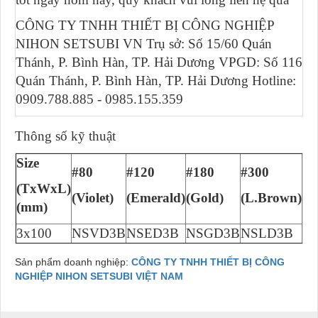
CÔNG TY TNHH THIẾT BỊ CÔNG NGHIỆP
NIHON SETSUBI VN Trụ sở: Số 15/60 Quán
Thánh, P. Bình Hàn, TP. Hải Dương VPGD: Số 116
Quán Thánh, P. Bình Hàn, TP. Hải Dương Hotline:
0909.788.885 - 0985.155.359
Thông số kỹ thuật
Size
#80
#120
#180
#300
#4
(TxWxL)
(Violet)
(Emerald)
(Gold)
(L.Brown)
(O
(mm)
3x100
NSVD3B
NSED3B
NSGD3B
NSLD3B
N
Sản phẩm doanh nghiệp:
CÔNG TY TNHH THIẾT BỊ CÔNG
NGHIỆP NIHON SETSUBI VIỆT NAM