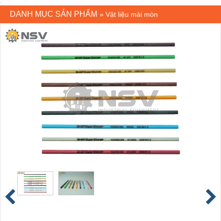
DANH MỤC SẢN PHẨM
»
Vật liệu mài mòn