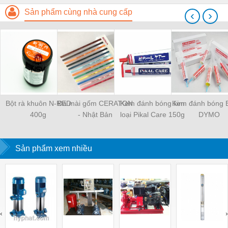
Sản phẩm cùng nhà cung cấp
‹
›
Bột rà khuôn N-RED
Đá mài gốm CERATON
Kem đánh bóng kim
Kem đánh bóng 
400g
- Nhật Bản
loại Pikal Care 150g
DYMO
Sản phẩm xem nhiều
‹
›