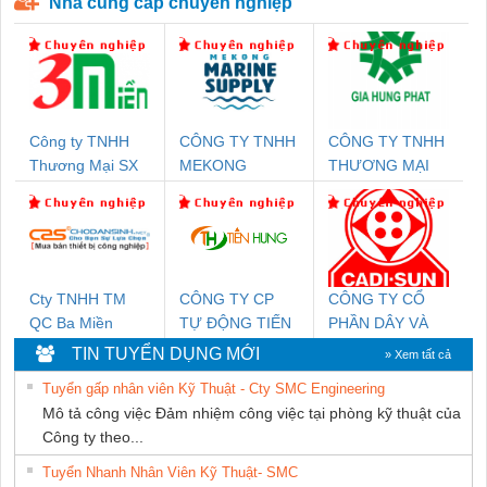
Nhà cung cấp chuyên nghiệp
Công ty TNHH
CÔNG TY TNHH
CÔNG TY TNHH
Thương Mại SX
MEKONG
THƯƠNG MẠI
Ba Miền
MARINE
DỊCH VỤ KỸ
SUPPLY
THUẬT ĐIỆN CƠ
GIA HƯNG
PHÁT
Cty TNHH TM
CÔNG TY CP
CÔNG TY CỔ
QC Ba Miền
TỰ ĐỘNG TIẾN
PHẦN DÂY VÀ
HƯNG
CÁP ĐIỆN
TIN TUYỂN DỤNG MỚI
» Xem tất cả
THƯỢNG ĐÌNH
Tuyển gấp nhân viên Kỹ Thuật - Cty SMC Engineering
Mô tả công việc Đảm nhiệm công việc tại phòng kỹ thuật của
Công ty theo...
Tuyển Nhanh Nhân Viên Kỹ Thuật- SMC