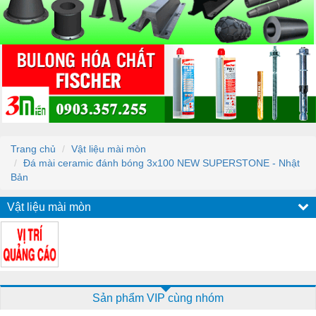
Trang chủ
Vật liệu mài mòn
Đá mài ceramic đánh bóng 3x100 NEW SUPERSTONE - Nhật
Bản
Vật liệu mài mòn
Sản phẩm VIP cùng nhóm