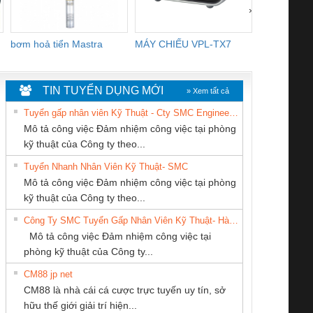
›
bơm hoả tiển Mastra
MÁY CHIẾU VPL-TX7
BOM DINH
WHITE
TIN TUYỂN DỤNG MỚI
» Xem tất cả
Tuyển gấp nhân viên Kỹ Thuật - Cty SMC Engineering
Mô tả công việc Đảm nhiệm công việc tại phòng
kỹ thuật của Công ty theo...
Tuyển Nhanh Nhân Viên Kỹ Thuật- SMC
Tan Dong Cang
CÔNG TY CỔ
Cty TNHH TM QC
 Le An Toàn
Bộ giám sát chuỗi
Bộ giám sát dòng
Bộ ng
Mô tả công việc Đảm nhiệm công việc tại phòng
company LTD
PHẦN DÂY VÀ
Ba Miền
enix Contact
tấm pin
điện chuỗi
ray W
kỹ thuật của Công ty theo...
CÁP ĐIỆN
6960 – PSR-
TRANSCLINIC 16I+
TRANSCLINIC 16I+
BAS 
Công Ty SMC Tuyển Gấp Nhân Viên Kỹ Thuật- Hà Nội
THƯỢNG ĐÌNH
SCP-
1K5 L (2433950000)
(2008130000)
(28
Mô tả công việc Đảm nhiệm công việc tại
/FSP/2X1/1X2
phòng kỹ thuật của Công ty...
CM88 jp net
CÔNG TY TNHH
CÔNG TY CỔ
Công Ty TNHH
CM88 là nhà cái cá cược trực tuyến uy tín, sở
KINH DOANH
PHẦN TỰ ĐỘNG
Thiết Bị Điện Nam
iám sát chuỗi
Bộ chỉnh lưu nguồn
Nẹp nhôm chống
Bộ c
hữu thế giới giải trí hiện...
DỊCH VỤ XNK
TIẾN HƯNG
Quốc Thịnh