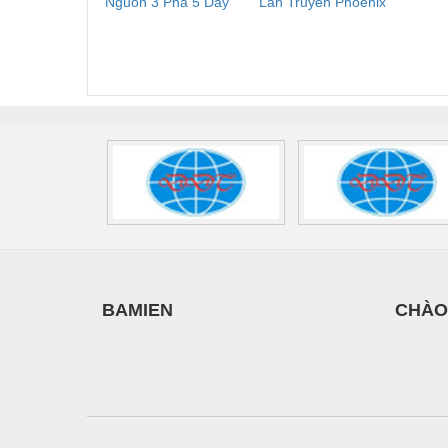
Nguồn 3 Pha 5 Dây
Lan Truyền Phoenix
Công
Phoenix Contact
Contact PLT-SEC-
Phoe
FLT-SEC-P-T1-3S-
T3-230-FM-PT -
QU
440/35-FM -
2907928
UPS/23
2908264
-
BAMIEN
CHÀO