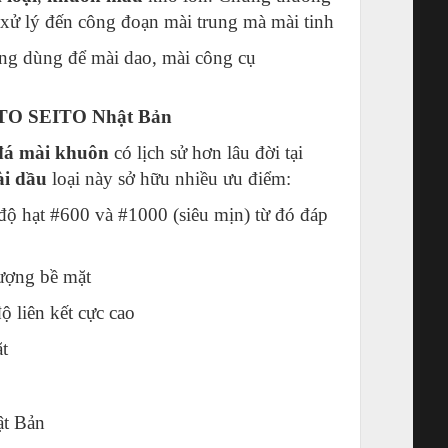
 xử lý đến công đoạn mài trung mà mài tinh
ờng dùng để mài dao, mài công cụ
MATO SEITO Nhật Bản
á mài khuôn
có lịch sử hơn lâu đời tại
i dầu
loại này sở hữu nhiều ưu điểm:
 độ hạt #600 và #1000 (siêu mịn) từ đó đáp
lượng bề mặt
ộ liên kết cực cao
t