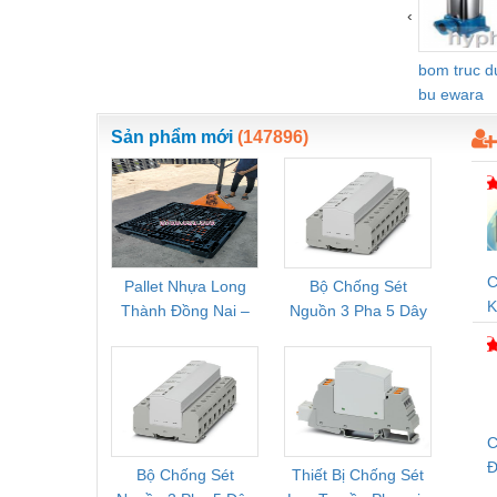
‹
Vật liệu xây dựng
bom truc 
Vòng bi - Bạc đạn
bu ewara
Xe hơi - Phụ tùng
Sản phẩm mới
(147896)
Xe máy - Phụ tùng
Xe tải - phụ tùng
Y khoa - Trang thiết bị
C
Pallet Nhựa Long
Bộ Chống Sét
Rơ Le 
K
Thành Đồng Nai –
Nguồn 3 Pha 5 Dây
Phoe
V
Cung Cấp Pallet
Phoenix Contact
PSR-
Mới, Pallet Cũ Giá
FLT-SEC-P-T1-3S-
1NC-
Tốt
264/50-FM -
2
2909589
C
Đ
Bộ Chống Sét
Thiết Bị Chống Sét
Bộ L