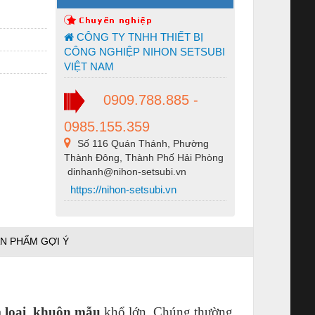
CÔNG TY TNHH THIẾT BỊ
CÔNG NGHIỆP NIHON SETSUBI
VIỆT NAM
0909.788.885 -
0985.155.359
Số 116 Quán Thánh, Phường
Thành Đông, Thành Phố Hải Phòng
dinhanh@nihon-setsubi.vn
https://nihon-setsubi.vn
N PHẨM GỢI Ý
 loại
,
khuôn mẫu
khổ lớn. Chúng thường