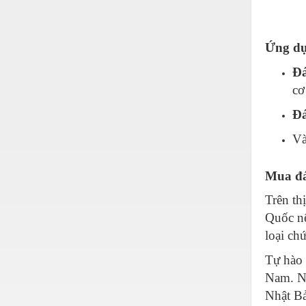
Hóa chất-Trang thiết bị
Kệ công nghiệp
Ứng dụ
Khí nén - Thiết bị
Đá
Khuôn mẫu - Phụ tùng
cơ
Lọc công nghiệp
Đá
Máy công cụ - Phụ tùng
Và
Mỏ - Trang thiết bị
Mua đá
Mô tơ - Hộp số
Trên th
Môi trường - Thiết bị
Quốc nê
Nâng hạ - Trang thiết bị
loại ch
Nội - Ngoại thất - văn phòng
Tự hào 
Nồi hơi - Trang thiết bị
Nam. Ni
Nhật Bả
Nông nghiệp - Thiết bị