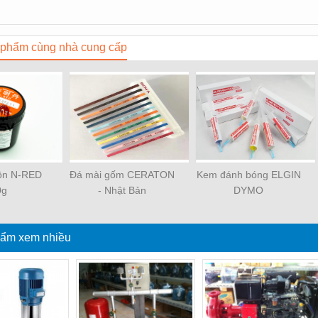
phẩm cùng nhà cung cấp
uôn N-RED
Đá mài gốm CERATON
Kem đánh bóng ELGIN
0g
- Nhật Bản
DYMO
ẩm xem nhiều