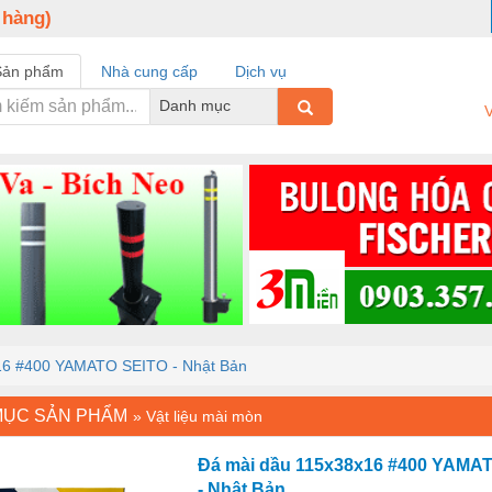
 hàng)
Sản phẩm
Nhà cung cấp
Dịch vụ
Danh mục
V
16 #400 YAMATO SEITO - Nhật Bản
MỤC SẢN PHẨM
»
Vật liệu mài mòn
Đá mài dầu 115x38x16 #400 YAMA
- Nhật Bản