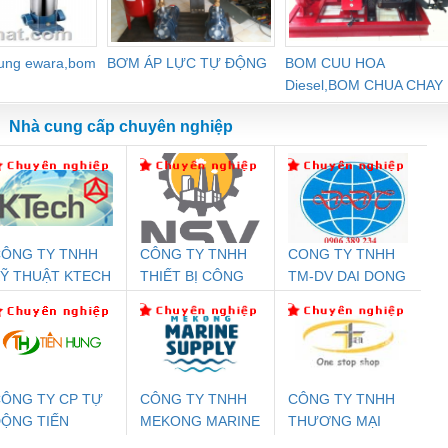
dung ewara,bom
BƠM ÁP LỰC TỰ ĐỘNG
BOM CUU HOA
Diesel,BOM CHUA CHAY
Nhà cung cấp chuyên nghiệp
ÔNG TY TNHH
CÔNG TY TNHH
CONG TY TNHH
Đệm An Toàn
Rơ Le An Toàn
Bộ Lặp Tín Hiệu
Rơ
Ỹ THUẬT KTECH
THIẾT BỊ CÔNG
TM-DV DAI DONG
nix Contact
Phoenix Contact
PROFIBUS Phoenix
Pho
IỆT NAM
NGHIỆP NIHON
THANH
PC20-1NO-
PSR-SCP-
Contact PSI-REP-
298
SETSUBI VIỆT
24DC-SP -
24UC/ESL4/3X1/1X2/B
PROFIBUS/12MB -
NAM
700578
- 2981059
2708863
24DC
ÔNG TY CP TỰ
CÔNG TY TNHH
CÔNG TY TNHH
ỘNG TIẾN
MEKONG MARINE
THƯƠNG MẠI
ưu Điện AC
Mô-đun Ắc Quy UPS
Rơ Le An Toàn
Bộ g
HƯNG
SUPPLY
THIÊN ÂN VIỆT