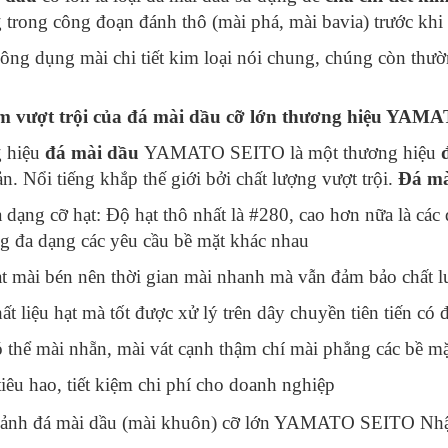
 trong công đoạn đánh thô (mài phá, mài bavia) trước khi
ông dụng mài chi tiết kim loại nói chung, chúng còn thư
m vượt trội của đá mài dầu cỡ lớn thương hiệu YA
 hiệu
đá mài dầu
YAMATO SEITO là một thương hiệu
đ
n. Nổi tiếng khắp thế giới bởi chất lượng vượt trội.
Đá mà
 dạng cỡ hạt: Độ hạt thô nhất là #280, cao hơn nữa là các
g đa dạng các yêu cầu bề mặt khác nhau
t mài bén nên thời gian mài nhanh mà vẫn đảm bảo chất 
ất liệu hạt mà tốt được xử lý trên dây chuyền tiên tiến có đ
 thể mài nhẵn, mài vát cạnh thậm chí mài phẳng các bề mặ
 tiêu hao, tiết kiệm chi phí cho doanh nghiệp