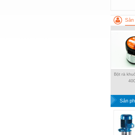
Thiết bị làm sạch
Thiết bị sơn - Sơn
Sản 
Thiết bị nhà bếp
Thiết bị nhiệt
Thiêt bị PCCC
Thiết bị truyền động
Thiết bị văn phòng
Bột rà kh
Thiết bị viễn thông
40
Thủy lực-Thiết bị
Thủy sản - Trang thiết bị
Sản ph
Tự động hoá
Van - Co các loại
Vật liệu mài mòn