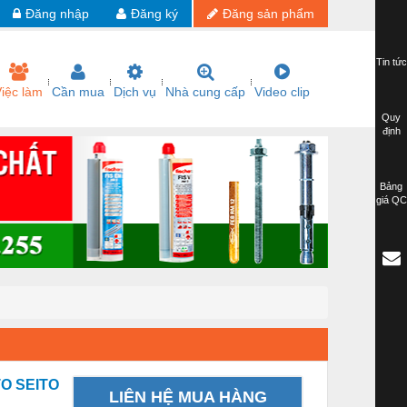
Đăng nhập
Đăng ký
Đăng sản phẩm
Tin tức
iệc làm
Cần mua
Dịch vụ
Nhà cung cấp
Video clip
Quy
định
Bảng
giá QC
TO SEITO
LIÊN HỆ MUA HÀNG