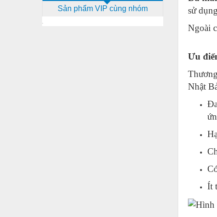
Sản phẩm VIP cùng nhóm
sử dụng
Dịch vụ - Thi công
Ngoài c
Điện công nghiệp
Điện gia dụng
Ưu điể
Điện Lạnh
Thương
Đóng tàu Thiết bị
Nhật Bả
Đúc chính xác Thiết bị
Đa
Dụng cụ cầm tay
ứn
Dụng cụ cắt gọt
Hạ
Dụng cụ điện
Ch
Dụng cụ đo
Có
Gỗ - Trang thiết bị
Ít
Hàn cắt - Thiết bị