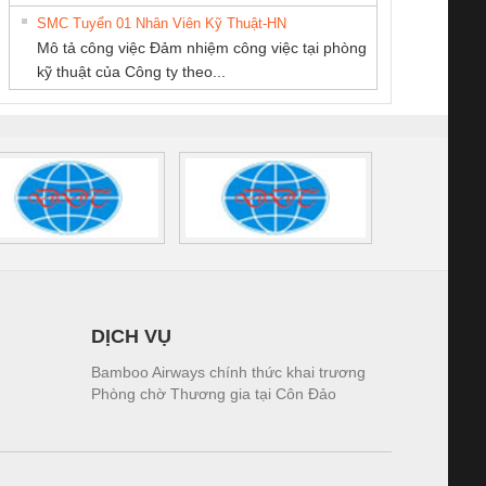
tấm pin
điện TRANSCLINIC
trơn Đà Nẵng
giám 
PHƯƠNG NAM
SMC Tuyển 01 Nhân Viên Kỹ Thuật-HN
SCLINIC 16I+
BKE 1K5.4
Sola
Mô tả công việc Đảm nhiệm công việc tại phòng
 (2502520000)
(7791400879)2. Giá
TRAN
kỹ thuật của Công ty theo...
1K5.4
DỊCH VỤ
Bamboo Airways chính thức khai trương
Phòng chờ Thương gia tại Côn Đảo