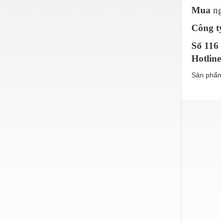
Mua
n
Nước-Vật tư thiết bị
Công t
Phốt cơ khí
Số 116
Sắt, thép, inox các loại
Hotlin
Thí nghiệm-Trang thiết bị
Sản phẩm
Thiết bị chiếu sáng
Thiết bị chống sét
Thiết bị an ninh
Thiết bị công nghiệp
Thiết bị công trình
Thiết bị điện
Thiết bị giáo dục
Thiết bị khác