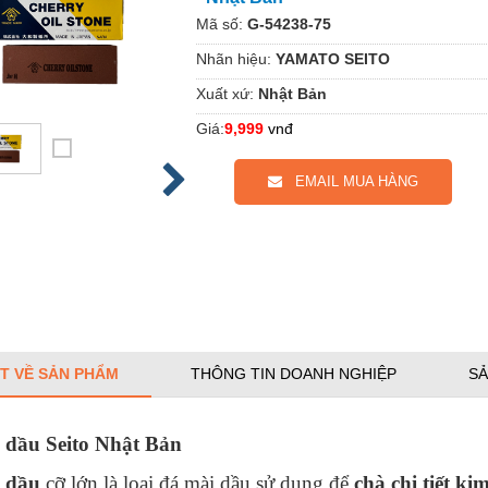
Mã số:
G-54238-75
Nhãn hiệu:
YAMATO SEITO
Xuất xứ:
Nhật Bản
Giá:
9,999
vnđ
EMAIL MUA HÀNG
ẾT VỀ SẢN PHẨM
THÔNG TIN DOANH NGHIỆP
SẢ
 dầu Seito Nhật Bản
 dầu
cỡ lớn là loại đá mài dầu sử dụng để
chà chi tiết kim