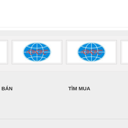
 Suất Cao
Phoenix Contact
Phoenix Contact
NAM
nix Contact
QUINT-HP-
2981059 – PSR-
TRAN
INT-HP-
BAT/PB/48DC/7.0AH/PT
SCP-
1K5 H
0AC/2.5KVA/PT
- 1133819
24UC/ESL4/3X1/1X2/B
 1136815
 BÁN
TÌM MUA