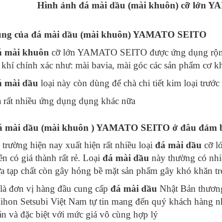
Hình ảnh đá mài dầu (mài khuôn) cỡ lớn
ng của đá mài dầu (mài khuôn) YAMATO SEITO
 mài khuôn
cỡ lớn YAMATO SEITO được ứng dụng rộng r
 khí chính xác như: mài bavia, mài góc các sản phẩm cơ kh
 mài dầu
loại này còn dùng để chà chi tiết kim loại trướ
 rất nhiều ứng dụng dụng khác nữa
 mài dầu (mài khuôn ) YAMATO SEITO ở đâu đảm bả
ị trường hiện nay xuất hiện rất nhiều loại
đá mài dầu
cỡ lớ
n có giá thành rất rẻ. Loại
đá mài dầu
này thường có nhi
ứa tạp chất còn gây hỏng bề mặt sản phẩm gây khó khăn tr
là đơn vị hàng đầu cung cấp
đá mài dầu
Nhật Bản thươn
hon Setsubi Việt Nam tự tin mang đến quý khách hàng n
n và đặc biệt với mức giá vô cùng hợp lý