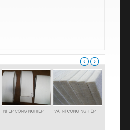
‹
›
NỈ ÉP CÔNG NGHIỆP
VẢI NỈ CÔNG NGHIỆP
NỈ LÔN