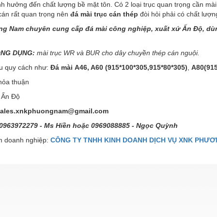
h hưởng đến chất lượng bề mặt tôn. Có 2 loại trục quan trọng cần mài l
cán rất quan trọng nên
đá mài trục cán thép
đòi hỏi phải có chất lượng
ơng Nam
chuyên cung cấp đá mài công nghiệp, xuất xứ Ấn Độ, dù
NG DỤNG:
mài trục WR và BUR cho dây chuyền thép cán nguội.
ều quy cách như:
Đá mài
A46, A60 (915*100*305,915*80*305)
,
A80(915
hỏa thuận
Ấn Độ
 sales.xnkphuongnam@gmail.com
 0963972279 - Ms Hiền hoặc 0969088885 - Ngọc Quỳnh
 doanh nghiệp:
CÔNG TY TNHH KINH DOANH DỊCH VỤ XNK PHƯ