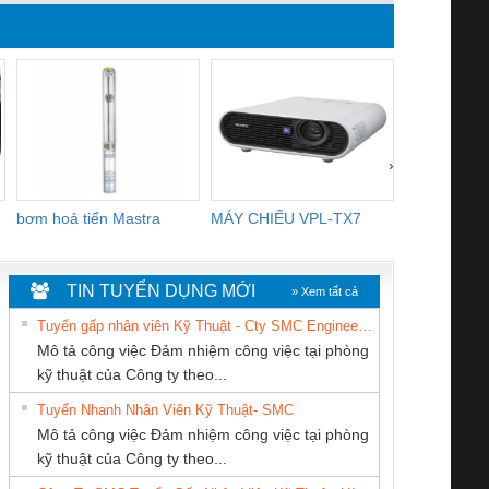
›
bơm hoả tiển Mastra
MÁY CHIẾU VPL-TX7
BOM DINH
WHITE
TIN TUYỂN DỤNG MỚI
» Xem tất cả
Tuyển gấp nhân viên Kỹ Thuật - Cty SMC Engineering
Mô tả công việc Đảm nhiệm công việc tại phòng
kỹ thuật của Công ty theo...
Tuyển Nhanh Nhân Viên Kỹ Thuật- SMC
CÔNG TY TNHH
CÔNG TY TNHH
CONG TY TNHH
 Le An Toàn
Bộ giám sát chuỗi
Bộ giám sát dòng
Bộ ng
Mô tả công việc Đảm nhiệm công việc tại phòng
THƯƠNG MẠI
MEKONG MARINE
TM-DV DAI DONG
enix Contact
tấm pin
điện chuỗi
ray W
kỹ thuật của Công ty theo...
THIÊN ÂN VIỆT
SUPPLY
THANH
6960 – PSR-
TRANSCLINIC 16I+
TRANSCLINIC 16I+
BAS 