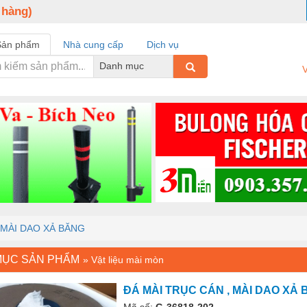
 hàng)
Sản phẩm
Nhà cung cấp
Dịch vụ
Danh mục
V
 MÀI DAO XẢ BĂNG
MỤC SẢN PHẨM
»
Vật liệu mài mòn
ĐÁ MÀI TRỤC CÁN , MÀI DAO XẢ
Mã số:
G-36818-202