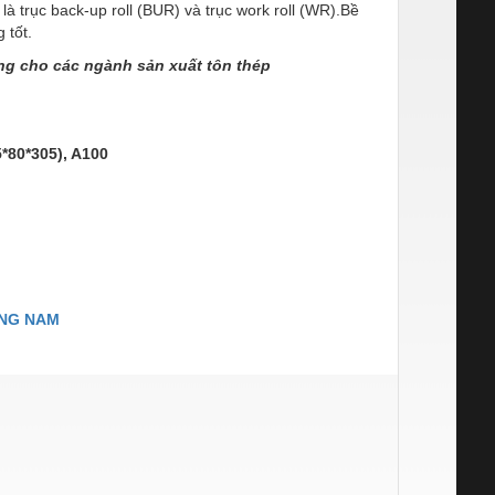
à trục back-up roll (BUR) và trục work roll (WR).Bề
 tốt.
ng cho các ngành sản xuất tôn thép
*80*305), A100
ƠNG NAM