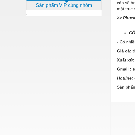
cán sẽ ản
Sản phẩm VIP cùng nhóm
Dịch vụ - Thi công
mặt trục 
Điện công nghiệp
>> Phư
Điện gia dụng
CÔ
Điện Lạnh
- Có nhi
Đóng tàu Thiết bị
Giá cả:
t
Xuất xứ:
Đúc chính xác Thiết bị
Gmail :
Dụng cụ cầm tay
Hotline:
Dụng cụ cắt gọt
Sản phẩm
Dụng cụ điện
Dụng cụ đo
Gỗ - Trang thiết bị
Hàn cắt - Thiết bị