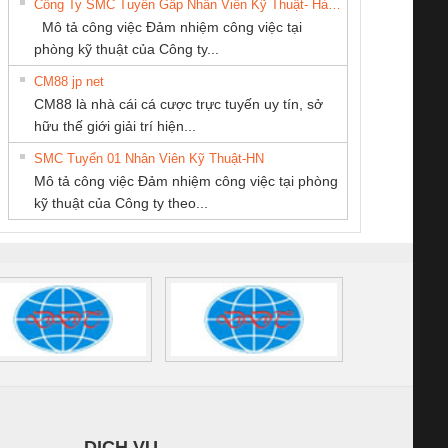
Công Ty SMC Tuyển Gấp Nhân Viên Kỹ Thuật- Hà Nội
NAM
SCP-
1K5 L (2433950000)
(2008130000)
(28
Mô tả công việc Đảm nhiệm công việc tại
/FSP/2X1/1X2
phòng kỹ thuật của Công ty...
CM88 jp net
Tan Dong Cang
CÔNG TY TNHH
CÔNG TY CP TỰ
CM88 là nhà cái cá cược trực tuyến uy tín, sở
company LTD
KINH DOANH
ĐỘNG TIẾN
iám sát chuỗi
Bộ chỉnh lưu nguồn
Nẹp nhôm chống
Bộ c
hữu thế giới giải trí hiện...
DỊCH VỤ XNK
HƯNG
tấm pin
điện TRANSCLINIC
trơn Đà Nẵng
giám 
PHƯƠNG NAM
SMC Tuyển 01 Nhân Viên Kỹ Thuật-HN
SCLINIC 16I+
BKE 1K5.4
Sola
Mô tả công việc Đảm nhiệm công việc tại phòng
 (2502520000)
(7791400879)2. Giá
TRAN
kỹ thuật của Công ty theo...
1K5.4
DỊCH VỤ