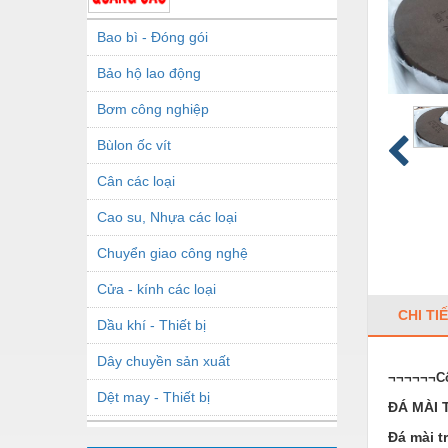
Bao bì - Đóng gói
Bảo hộ lao động
Bơm công nghiệp
Bùlon ốc vít
Cân các loại
Cao su, Nhựa các loại
Chuyển giao công nghệ
Cửa - kính các loại
CHI TI
Dầu khí - Thiết bị
Dây chuyền sản xuất
¬¬¬¬¬¬C
Dệt may - Thiết bị
ĐÁ MÀI 
Dầu mỡ công nghiệp
Đá mài t