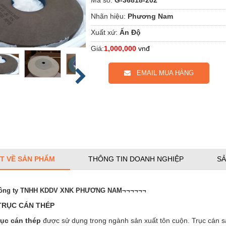
Nhãn hiệu:
Phương Nam
Xuất xứ:
Ấn Độ
Giá:
1,000,000
vnđ
EMAIL MUA HÀNG
ẾT VỀ SẢN PHẨM
THÔNG TIN DOANH NGHIỆP
SẢ
ông ty TNHH KDDV XNK PHƯƠNG NAM¬¬¬¬¬¬
TRỤC CÁN THÉP
rục cán thép
được sử dụng trong ngành sản xuất tôn cuộn. Trục cán sa