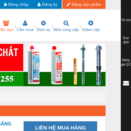
Đăng nhập
Đăng ký
Đăng sản phẩm
Tin tức
iệc làm
Cần mua
Dịch vụ
Nhà cung cấp
Video clip
Quy
định
Bảng
giá QC
 BĂNG
LIÊN HỆ MUA HÀNG