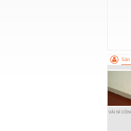
Hóa chất-Trang thiết bị
Kệ công nghiệp
Khí nén - Thiết bị
Khuôn mẫu - Phụ tùng
Lọc công nghiệp
Máy công cụ - Phụ tùng
Sản 
Mỏ - Trang thiết bị
Mô tơ - Hộp số
Môi trường - Thiết bị
Nâng hạ - Trang thiết bị
Nội - Ngoại thất - văn phòng
VẢI NỈ CÔ
Nồi hơi - Trang thiết bị
Nông nghiệp - Thiết bị