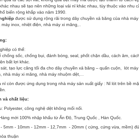
khác nhau sẽ tạo nên những loại vải nỉ khác nhau, tùy thuộc vào nhu c
phổ biến rộng khắp vào năm 1990.
nghiệp
được sử dụng rộng rãi trong dây chuyền xả băng của nhà máy tô
 máy inox, nhiệt điện, nhà máy xi măng,..
ng:
ghiệp có thể:
 chống sốc, chống bụi, đánh bóng, seal, phốt chặn dầu, cách âm, c
iện bất lợi khác.
 sát, tạo lực căng tối đa cho dây chuyền xả băng – quấn cuộn, lót 
n, nhà máy xi măng, nhà máy nhuộm dệt,...
a nỉ còn được ứng dụng trong nhà máy sản xuất giấy : Nỉ lót trên bề mặ
ền.
 và chất liệu:
ệu: Polyester, công nghệ dệt không mối nối.
 Hàng mới 100% nhập khẩu từ Ấn Độ, Trung Quốc , Hàn Quốc.
 - 5mm - 10mm - 12mm - 12,7mm - 20mm ( cứng, cứng vừa, mềm) đủ c
hỏa thuận