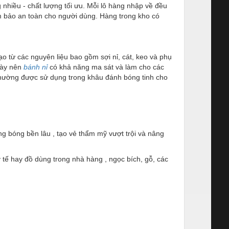
hiều - chất lượng tối ưu. Mỗi lô hàng nhập về đều
m bảo an toàn cho người dùng. Hàng trong kho có
ạo từ các nguyên liệu bao gồm sợi nỉ, cát, keo và phụ
này nên
bánh nỉ
có khả năng ma sát và làm cho các
Thường được sử dụng trong khâu đánh bóng tinh cho
ng bóng bền lâu , tạo vẻ thẩm mỹ vượt trội và nâng
y tế hay đồ dùng trong nhà hàng , ngọc bích, gỗ, các