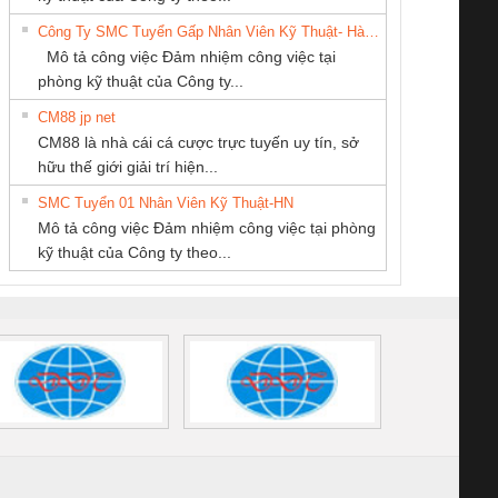
VIỆT NAM
DỊCH VỤ XNK
6960 – PSR-
TRANSCLINIC 16I+
TRANSCLINIC 16I+
BAS 
Công Ty SMC Tuyển Gấp Nhân Viên Kỹ Thuật- Hà Nội
PHƯƠNG NAM
SCP-
1K5 L (2433950000)
(2008130000)
(28
Mô tả công việc Đảm nhiệm công việc tại
/FSP/2X1/1X2
phòng kỹ thuật của Công ty...
CM88 jp net
CÔNG TY TNHH
CÔNG TY CỔ
CÔNG TY TNHH
CM88 là nhà cái cá cược trực tuyến uy tín, sở
THƯƠNG MẠI
PHẦN TỰ ĐỘNG
MEKONG MARINE
iám sát chuỗi
Bộ chỉnh lưu nguồn
Nẹp nhôm chống
Bộ c
hữu thế giới giải trí hiện...
THIÊN ÂN VIỆT
TIẾN HƯNG
SUPPLY
tấm pin
điện TRANSCLINIC
trơn Đà Nẵng
giám 
NAM
SMC Tuyển 01 Nhân Viên Kỹ Thuật-HN
SCLINIC 16I+
BKE 1K5.4
Sola
Mô tả công việc Đảm nhiệm công việc tại phòng
 (2502520000)
(7791400879)2. Giá
TRAN
kỹ thuật của Công ty theo...
1K5.4