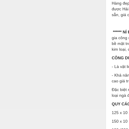
Hóa chất-Trang thiết bị
Hàng đẹp
được Hải 
Kệ công nghiệp
sẵn, giá 
Khí nén - Thiết bị
****** N
Khuôn mẫu - Phụ tùng
gia công
Lọc công nghiệp
bề mặt t
kim loại, 
Máy công cụ - Phụ tùng
CÔNG D
Mỏ - Trang thiết bị
- Là vật 
Mô tơ - Hộp số
- Khả năn
cao giá t
Môi trường - Thiết bị
Đặc biệt 
Nâng hạ - Trang thiết bị
loại ngà 
QUY CÁ
Nội - Ngoại thất - văn phòng
125 x 10
Nồi hơi - Trang thiết bị
150 x 10 
Nông nghiệp - Thiết bị