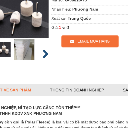
Nhãn hiệu:
Phương Nam
Xuất xứ:
Trung Quốc
Giá:
1
vnđ
EMAIL MUA HÀNG
ẾT VỀ SẢN PHẨM
THÔNG TIN DOANH NGHIỆP
SẢ
 NGHIỆP, NỈ TẠO LỰC CĂNG TÔN THÉP***
y TNHH KDDV XNK PHƯƠNG NAM
ay còn gọi là Polar Fleece)
là loại vải có bề mặt được bao phủ bằng
nh qua từ các sợi vải, không qua dệt may mà được tạo thành từ cách 