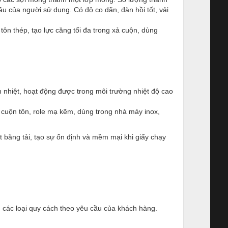
ầu của người sử dụng. Có độ co dãn, đàn hồi tốt, vải
n thép, tạo lực căng tối đa trong xả cu
ộn, dùng
ách nhiệt, hoạt động được trong môi trường nhiệt độ cao
máy cuộn tôn, role mạ kẽm, dùng trong nhà máy inox,
t băng tải, tạo sự ổn định và mềm mại khi giấy chạy
ác loại quy cách theo yêu cầu của khách hàng.