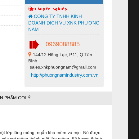
CÔNG TY TNHH KINH
DOANH DỊCH VỤ XNK PHƯƠNG
NAM
0969088885
144/12 Hồng Lạc, P.11, Q.Tân
Bình
sales.xnkphuongnam@gmail.com
http://phuongnamindustry.com.vn
N PHẨM GỢI Ý
 một lớp lông mỏng, ngắn khá mềm và mịn. Nó được
ép các sợi mỏng thành một lớp mỏng. Số lượng thành