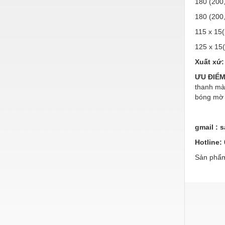
180 (200
Nước-Vật tư thiết bị
180 (200
Phốt cơ khí
115 x 15(
125 x 15(
Sắt, thép, inox các loại
Xuất xứ:
Thí nghiệm-Trang thiết bị
ƯU ĐIỂM 
Thiết bị chiếu sáng
thanh mài
bóng mờ đ
Thiết bị chống sét
Thiết bị an ninh
gmail :
Thiết bị công nghiệp
Hotline:
Thiết bị công trình
Sản phẩm
Thiết bị điện
Thiết bị giáo dục
Thiết bị khác