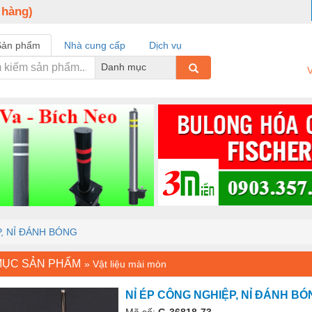
 hàng)
Sản phẩm
Nhà cung cấp
Dịch vụ
Danh mục
V
, NỈ ĐÁNH BÓNG
MỤC SẢN PHẨM
»
Vật liệu mài mòn
NỈ ÉP CÔNG NGHIỆP, NỈ ĐÁNH BÓ
Mã số:
G-36818-73