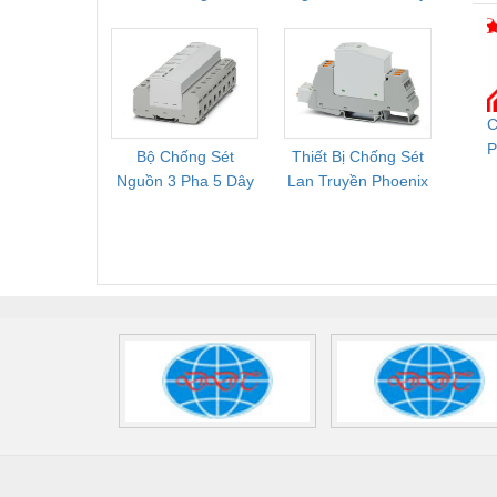
Cung Cấp Pallet
Phoenix Contact
PSR-
Mới, Pallet Cũ Giá
FLT-SEC-P-T1-3S-
1NC-
Tốt
264/50-FM -
2
2909589
C
P
Bộ Chống Sét
Thiết Bị Chống Sét
Bộ L
C
Nguồn 3 Pha 5 Dây
Lan Truyền Phoenix
Công
Phoenix Contact
Contact PLT-SEC-
Phoe
FLT-SEC-P-T1-3S-
T3-230-FM-PT -
QU
440/35-FM -
2907928
UPS/23
2908264
-