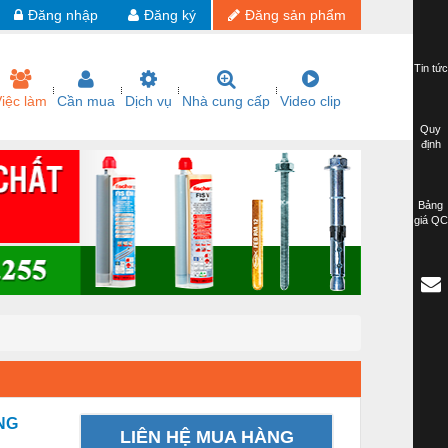
Đăng nhập
Đăng ký
Đăng sản phẩm
Tin tức
iệc làm
Cần mua
Dịch vụ
Nhà cung cấp
Video clip
Quy
định
Bảng
giá QC
NG
LIÊN HỆ MUA HÀNG