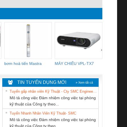
›
bơm hoả tiển Mastra
MÁY CHIẾU VPL-TX7
BOM DINH
WHITE
TIN TUYỂN DỤNG MỚI
» Xem tất cả
Tuyển gấp nhân viên Kỹ Thuật - Cty SMC Engineering
Mô tả công việc Đảm nhiệm công việc tại phòng
kỹ thuật của Công ty theo...
Tuyển Nhanh Nhân Viên Kỹ Thuật- SMC
CÔNG TY TNHH
CÔNG TY TNHH
Cty TNHH TM QC
 Le An Toàn
Bộ giám sát chuỗi
Bộ giám sát dòng
Bộ ng
Mô tả công việc Đảm nhiệm công việc tại phòng
KỸ THUẬT KTECH
KINH DOANH
Ba Miền
enix Contact
tấm pin
điện chuỗi
ray W
kỹ thuật của Công ty theo...