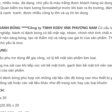
, nhiều màu, đa dạng, chủ yếu là màu trắng được khách hàng sử dụng n
Quan kiểm tra hàm lượng formaldehyt trước khi bán ra thị trường, đả
cả cạnh. tranh. được nhiều công ty lớn và uy tín tin dùng
Ỉ ĐÁNH BÓNG ***
**Công ty TNHH KDDV XNK PHƯƠNG NAM
Có cấu t
 nghiệp, bánh nỉ đánh bóng có bề mặt ráp, nhám, chính nhờ tính chất 
rở nên sáng bóng, tạo vẻ thẩm mỹ và nâng cao giá trị của sản phẩm. 
chủ yếu là inox.
ỤNG:
liệu phụ trợ dùng để gia công, xử lý bề mặt sản phẩm kim loại.
g ma sát cao khi tiếp xúc với bề mặt kính, gạch làm bề mặt trở nên sá
rị của sản phẩm.
nỉ đánh bóng phù hợp với những vật liệu cần độ bóng cao như thiết bị 
động vật hoặc các vật liệu khác như đồ trang sức hay các loại khuôn.
CH:
 x 20
(20,30) x 20