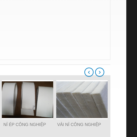
‹
›
NỈ ÉP CÔNG NGHIỆP
VẢI NỈ CÔNG NGHIỆP
NỈ LÔN