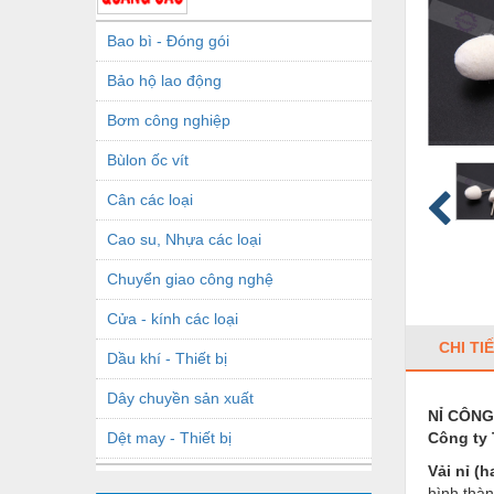
Bao bì - Đóng gói
Bảo hộ lao động
Bơm công nghiệp
Bùlon ốc vít
Cân các loại
Cao su, Nhựa các loại
Chuyển giao công nghệ
Cửa - kính các loại
CHI TI
Dầu khí - Thiết bị
Dây chuyền sản xuất
NỈ CÔNG
Dệt may - Thiết bị
Công t
Vải nỉ (h
Dầu mỡ công nghiệp
hình thà