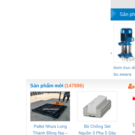
Vật liệu xây dựng
Sản ph
Vòng bi - Bạc đạn
Xe hơi - Phụ tùng
Xe máy - Phụ tùng
Xe tải - phụ tùng
‹
Y khoa - Trang thiết bị
bom truc 
bu ewara
Sản phẩm mới
(147896)
T
Pallet Nhựa Long
Bộ Chống Sét
Rơ Le 
c
Thành Đồng Nai –
Nguồn 3 Pha 5 Dây
Phoe