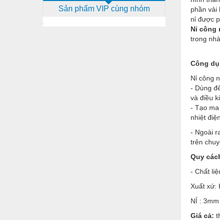
Sản phẩm VIP cùng nhóm
phần vải 
Dịch vụ - Thi công
nỉ được 
Điện công nghiệp
Nỉ công 
trong nhà
Điện gia dụng
Điện Lạnh
Công dụ
Nỉ công n
Đóng tàu Thiết bị
- Dùng để
và điều k
Đúc chính xác Thiết bị
- Tạo ma
Dụng cụ cầm tay
nhiệt điệ
- Ngoài r
Dụng cụ cắt gọt
trên chuy
Dụng cụ điện
Quy cách
Dụng cụ đo
- Chất li
Xuất xứ:
Gỗ - Trang thiết bị
NỈ : 3mm
Hàn cắt - Thiết bị
Giá cả:
t