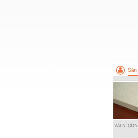
Thiết bị làm sạch
Thiết bị sơn - Sơn
Thiết bị nhà bếp
Thiết bị nhiệt
Thiêt bị PCCC
Thiết bị truyền động
Thiết bị văn phòng
Sản 
Thiết bị viễn thông
Thủy lực-Thiết bị
Thủy sản - Trang thiết bị
Tự động hoá
Van - Co các loại
VẢI NỈ CÔ
Vật liệu mài mòn