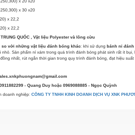
,250,300) x 20 x20
,250,300) x 30 x20
20) x 22,2
20) x 22,2
 TRUNG QUỐC , Vật liệu Polyester và lông cừu
so với những vật liệu đánh bóng khác
: khi sử dụng
bánh nỉ đánh 
 nhỏ. Sản phẩm nỉ xám trong quá trình đánh bóng phát sinh rất ít bụi
ồng nhất, rút ngắn thời gian trong quy trình đánh bóng, đạt hiệu suất
 sales.xnkphuongnam@gmail.com
 0911882299 - Quang Duy hoặc 0969088885 - Ngọc Quỳnh
 doanh nghiệp:
CÔNG TY TNHH KINH DOANH DỊCH VỤ XNK PHƯ