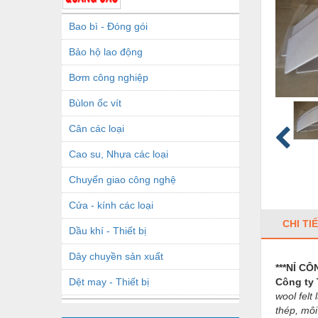
Bao bì - Đóng gói
Bảo hộ lao động
Bơm công nghiệp
Bùlon ốc vít
Cân các loại
Cao su, Nhựa các loại
Chuyển giao công nghệ
Cửa - kính các loại
CHI TI
Dầu khí - Thiết bị
Dây chuyền sản xuất
***NỈ C
Dệt may - Thiết bị
Công t
wool felt
Dầu mỡ công nghiệp
thép, môi