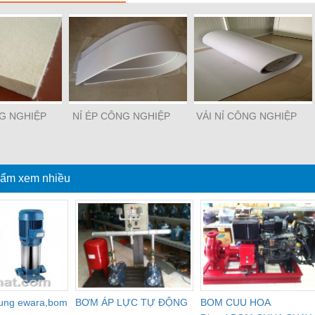
NG NGHIỆP
NỈ ÉP CÔNG NGHIỆP
VẢI NỈ CÔNG NGHIỆP
ẩm xem nhiều
dung ewara,bom
BƠM ÁP LỰC TỰ ĐỘNG
BOM CUU HOA