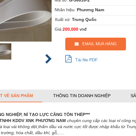
Nhãn hiệu:
Phương Nam
Xuất xứ:
Trung Quốc
Giá:
200,000
vnđ
EMAIL MUA HÀNG
Tải file PDF
ẾT VỀ SẢN PHẨM
THÔNG TIN DOANH NGHIỆP
SẢ
ÔNG NGHIỆP, NỈ TẠO LỰC CĂNG TÔN THÉP***
y TNHH KDDV XNK PHƯƠNG NAM
chuyên cung cấp các loại nỉ công ng
 là loại vải không dệt,thấm dầu và nước cực tốt được nhập khẩu từ Tr
 trường, hóa chất, dầu khí, gỗ,.....