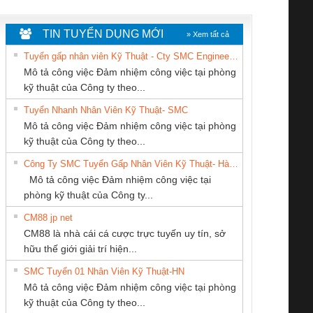
WHITE
TIN TUYỂN DỤNG MỚI
» Xem tất cả
Tuyển gấp nhân viên Kỹ Thuật - Cty SMC Engineering
Mô tả công việc Đảm nhiệm công việc tại phòng
kỹ thuật của Công ty theo...
Tuyển Nhanh Nhân Viên Kỹ Thuật- SMC
CÔNG TY TNHH
Công Ty TNHH
CÔNG TY CP TỰ
 Le An Toàn
Bộ giám sát chuỗi
Bộ giám sát dòng
Bộ ng
Mô tả công việc Đảm nhiệm công việc tại phòng
KINH DOANH
Thiết Bị Điện Nam
ĐỘNG TIẾN
enix Contact
tấm pin
điện chuỗi
ray W
kỹ thuật của Công ty theo...
DỊCH VỤ XNK
Quốc Thịnh
HƯNG
6960 – PSR-
TRANSCLINIC 16I+
TRANSCLINIC 16I+
BAS 
Công Ty SMC Tuyển Gấp Nhân Viên Kỹ Thuật- Hà Nội
PHƯƠNG NAM
SCP-
1K5 L (2433950000)
(2008130000)
(28
Mô tả công việc Đảm nhiệm công việc tại
/FSP/2X1/1X2
phòng kỹ thuật của Công ty...
CM88 jp net
CÔNG TY TNHH
Cty TNHH TM QC
CÔNG TY TNHH
CM88 là nhà cái cá cược trực tuyến uy tín, sở
MEKONG MARINE
Ba Miền
THƯƠNG MẠI
iám sát chuỗi
Bộ chỉnh lưu nguồn
Nẹp nhôm chống
Bộ c
hữu thế giới giải trí hiện...
SUPPLY
DỊCH VỤ KỸ
tấm pin
điện TRANSCLINIC
trơn Đà Nẵng
giám 
THUẬT ĐIỆN CƠ
SMC Tuyển 01 Nhân Viên Kỹ Thuật-HN
SCLINIC 16I+
BKE 1K5.4
Sola
GIA HƯNG PHÁT
Mô tả công việc Đảm nhiệm công việc tại phòng
 (2502520000)
(7791400879)2. Giá
TRAN
kỹ thuật của Công ty theo...
1K5.4