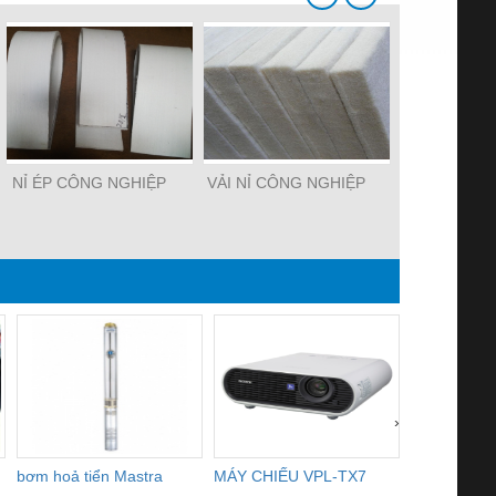
NỈ ÉP CÔNG NGHIỆP
VẢI NỈ CÔNG NGHIỆP
NỈ LÔN
›
bơm hoả tiển Mastra
MÁY CHIẾU VPL-TX7
BOM DINH