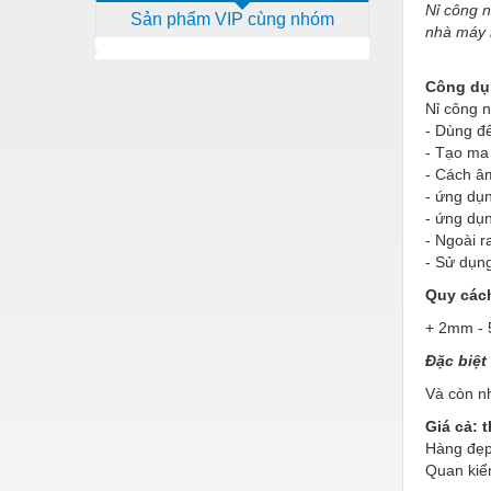
Nỉ công n
Sản phẩm VIP cùng nhóm
Dịch vụ - Thi công
nhà máy i
Điện công nghiệp
Công dụ
Điện gia dụng
Nỉ công n
- Dùng để
Điện Lạnh
- Tạo ma 
- Cách âm
Đóng tàu Thiết bị
- ứng dụn
- ứng dụn
Đúc chính xác Thiết bị
- Ngoài r
Dụng cụ cầm tay
- Sử dụn
Quy các
Dụng cụ cắt gọt
+
2mm - 
Dụng cụ điện
Đặc biệt
Dụng cụ đo
Và còn n
Gỗ - Trang thiết bị
Giá cả: 
Hàng đẹp
Hàn cắt - Thiết bị
Quan kiểm