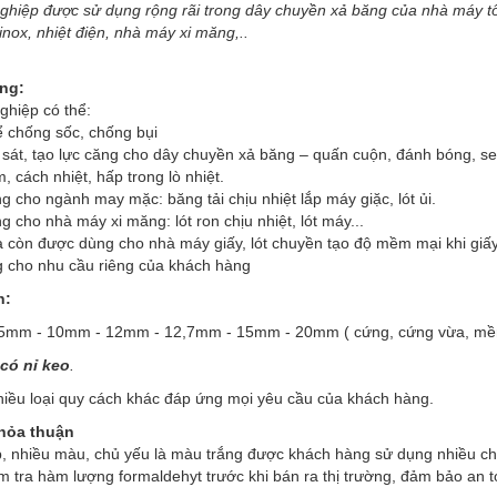
ghiệp được sử dụng rộng rãi trong dây chuyền xả băng của nhà máy tôn
nox, nhiệt điện, nhà máy xi măng,..
ng:
ghiệp có thể:
 chống sốc, chống bụi
sát, tạo lực căng cho dây chuyền xả băng – quấn cuộn, đánh bóng, sea
, cách nhiệt, hấp trong lò nhiệt.
g cho ngành may mặc: băng tải chịu nhiệt lắp máy giặc, lót ủi.
g cho nhà máy xi măng: lót ron chịu nhiệt, lót máy...
a còn được dùng cho nhà máy giấy, lót chuyền tạo độ mềm mại khi giấy
g cho nhu cầu riêng của khách hàng
h:
5mm - 10mm - 12mm - 12,7mm - 15mm - 20mm ( cứng, cứng vừa, mềm
 có nỉ keo
.
hiều loại quy cách khác đáp ứng mọi yêu cầu của khách hàng.
thỏa thuận
, nhiều màu, chủ yếu là màu trắng được khách hàng sử dụng nhiều chấ
 tra hàm lượng formaldehyt trước khi bán ra thị trường, đảm bảo an 