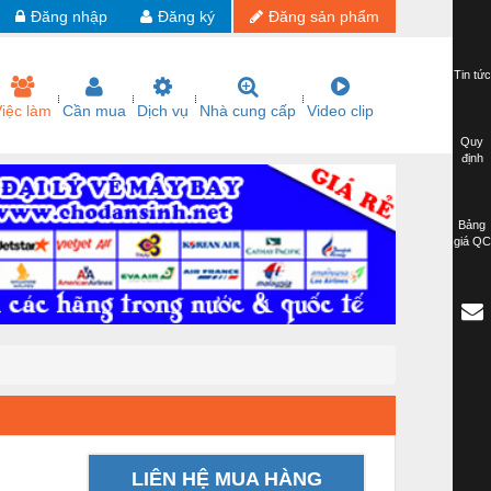
Đăng nhập
Đăng ký
Đăng sản phẩm
Tin tức
iệc làm
Cần mua
Dịch vụ
Nhà cung cấp
Video clip
Quy
định
Bảng
giá QC
LIÊN HỆ MUA HÀNG