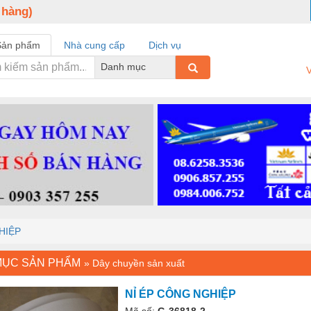
 hàng)
Sản phẩm
Nhà cung cấp
Dịch vụ
Danh mục
V
HIỆP
MỤC SẢN PHẨM
»
Dây chuyền sản xuất
NỈ ÉP CÔNG NGHIỆP
Mã số:
G-36818-2