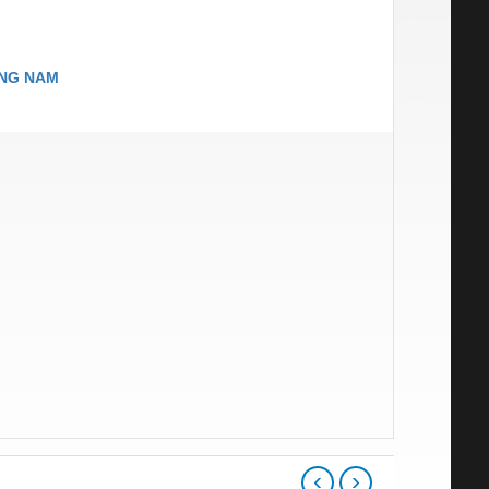
ƠNG NAM
‹
›