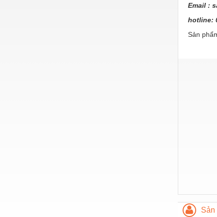
Hóa chất-Trang thiết bị
Email :
s
Kệ công nghiệp
hotline
Sản phẩm
Khí nén - Thiết bị
Khuôn mẫu - Phụ tùng
Lọc công nghiệp
Máy công cụ - Phụ tùng
Mỏ - Trang thiết bị
Mô tơ - Hộp số
Môi trường - Thiết bị
Nâng hạ - Trang thiết bị
Nội - Ngoại thất - văn phòng
Nồi hơi - Trang thiết bị
Sản 
Nông nghiệp - Thiết bị