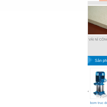
Nước-Vật tư thiết bị
Phốt cơ khí
Sắt, thép, inox các loại
Thí nghiệm-Trang thiết bị
VẢI NỈ CÔ
Thiết bị chiếu sáng
Thiết bị chống sét
Thiết bị an ninh
Sản ph
Thiết bị công nghiệp
Thiết bị công trình
Thiết bị điện
‹
Thiết bị giáo dục
Thiết bị khác
bom truc 