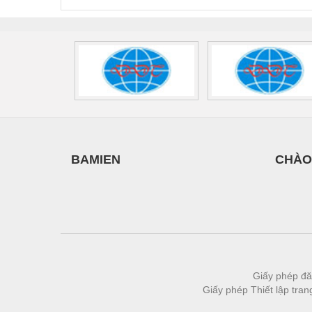
2908264
-
Vật liệu xây dựng
Vòng bi - Bạc đạn
Xe hơi - Phụ tùng
Xe máy - Phụ tùng
Xe tải - phụ tùng
Y khoa - Trang thiết bị
BAMIEN
CHÀO
Giấy phép đă
Giấy phép Thiết lập tra