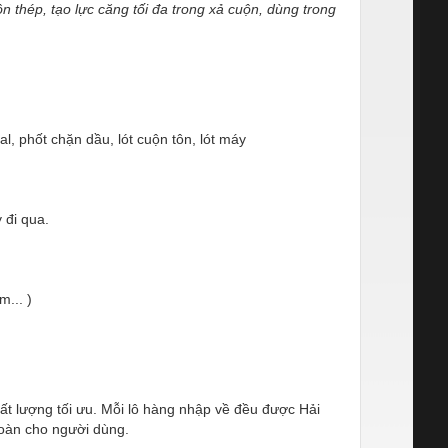
 thép, tạo lực căng tối đa trong xả cu
ộn, dùng trong
l, phốt chặn dầu, lót cuộn tôn, lót máy
 đi qua.
... )
t lượng tối ưu. Mỗi lô hàng nhập về đều được Hải
toàn cho người dùng.