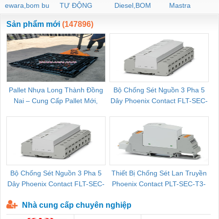
ewara,bom bu
TỰ ĐỘNG
Diesel,BOM
Mastra
ewara
CHUA CHAY
Sản phẩm mới
(147896)
Pallet Nhựa Long Thành Đồng
Bộ Chống Sét Nguồn 3 Pha 5
Nai – Cung Cấp Pallet Mới,
Dây Phoenix Contact FLT-SEC-
C
Pallet Cũ Giá Tốt
P-T1-3S-264/50-FM - 2909589
Bộ Chống Sét Nguồn 3 Pha 5
Thiết Bị Chống Sét Lan Truyền
B
Dây Phoenix Contact FLT-SEC-
Phoenix Contact PLT-SEC-T3-
P-T1-3S-440/35-FM - 2908264
230-FM-PT - 2907928
Nhà cung cấp chuyên nghiệp