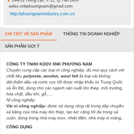
144/12 Hồng Lạc, P.11, Q.Tân Bình
sales.xnkphuongnam@gmail.com
http://phuongnamindustry.com.vn
CHI TIẾT VỀ SẢN PHẨM
THÔNG TIN DOANH NGHIỆP
SẢN PHẨM GỢI Ý
CÔNG TY TNHH KDDV XNK PHƯƠNG NAM
Chuyên cung cấp các loại nỉ công nghiệp, đủ mọi quy cách với
chất liệu
polyeste, woolen, wool felt l
à loại vải không
dệt,thấm dầu và nước cực tốt được nhập khẩu từ Trung Quốc
và Ấn Độ, dùng cho các ngành sản xuất tôn thép, môi trường,
hóa chất, dầu khí, gỗ,.....
Nỉ công nghiệp
Vải nỉ công nghiệp:
được sử dụng rộng rãi trong dây chuyền
xả băng của nhà máy tôn thép, tạo lực căng tối đa trong xả
cuộn, dùng trong nhà máy inox, nhiệt điện, nhà máy xi măng,..
CÔNG DỤNG