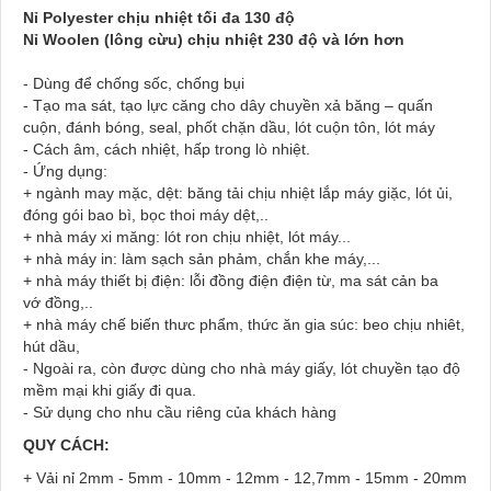
Nỉ Polyester chịu nhiệt tối đa 130 độ
Nỉ Woolen (lông cừu) chịu nhiệt 230 độ và lớn hơn
- Dùng để chống sốc, chống bụi
- Tạo ma sát, tạo lực căng cho dây chuyền xả băng – quấn
cuộn, đánh bóng, seal, phốt chặn dầu, lót cuộn tôn, lót máy
- Cách âm, cách nhiệt, hấp trong lò nhiệt.
- Ứng dụng:
+ ngành may mặc, dệt: băng tải chịu nhiệt lắp máy giặc, lót ủi,
đóng gói bao bì, bọc thoi máy dệt,..
+ nhà máy xi măng: lót ron chịu nhiệt, lót máy...
+ nhà máy in: làm sạch sản phảm, chắn khe máy,...
+ nhà máy thiết bị điện: lỗi đồng điện điện từ, ma sát cản ba
vớ đồng,..
+ nhà máy chế biến thưc phẩm, thức ăn gia súc: beo chịu nhiêt,
hút dầu,
- Ngoài ra, còn được dùng cho nhà máy giấy, lót chuyền tạo độ
mềm mại khi giấy đi qua.
- Sử dụng cho nhu cầu riêng của khách hàng
QUY CÁCH:
+ Vải nỉ
2mm - 5mm - 10mm - 12mm - 12,7mm - 15mm - 20mm