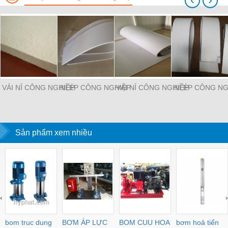
VẢI NỈ CÔNG NGHIỆP
NỈ ÉP CÔNG NGHIỆP
VẢI NỈ CÔNG NGHIỆP
NỈ ÉP CÔNG NG
Sản phẩm xem nhiều
‹
›
bom truc dung
BƠM ÁP LỰC
BOM CUU HOA
bơm hoả tiển