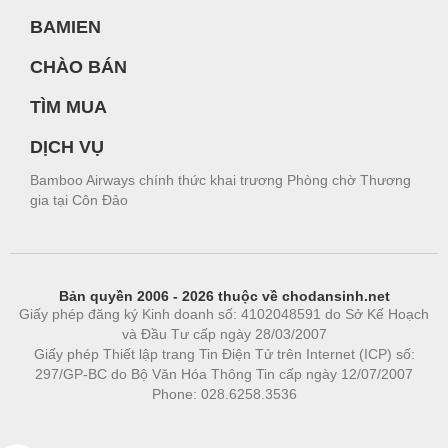
BAMIEN
CHÀO BÁN
TÌM MUA
DỊCH VỤ
Bamboo Airways chính thức khai trương Phòng chờ Thương
gia tại Côn Đảo
Bản quyền 2006 - 2026 thuộc về chodansinh.net
Giấy phép đăng ký Kinh doanh số: 4102048591 do Sở Kế Hoạch
và Đầu Tư cấp ngày 28/03/2007
Giấy phép Thiết lập trang Tin Điện Tử trên Internet (ICP) số:
297/GP-BC do Bộ Văn Hóa Thông Tin cấp ngày 12/07/2007
Phone: 028.6258.3536
Phòng trọ
|
https://bdsgroup.vn
https://kqxs123.com