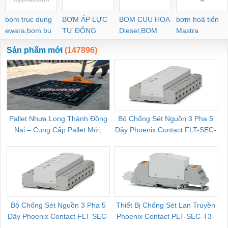
bom truc dung
BƠM ÁP LỰC
BOM CUU HOA
bơm hoả tiển
ewara,bom bu
TỰ ĐỘNG
Diesel,BOM
Mastra
ewara
CHUA CHAY
Sản phẩm mới
(147896)
Pallet Nhựa Long Thành Đồng
Bộ Chống Sét Nguồn 3 Pha 5
Nai – Cung Cấp Pallet Mới,
Dây Phoenix Contact FLT-SEC-
C
Pallet Cũ Giá Tốt
P-T1-3S-264/50-FM - 2909589
Bộ Chống Sét Nguồn 3 Pha 5
Thiết Bị Chống Sét Lan Truyền
B
Dây Phoenix Contact FLT-SEC-
Phoenix Contact PLT-SEC-T3-
P-T1-3S-440/35-FM - 2908264
230-FM-PT - 2907928