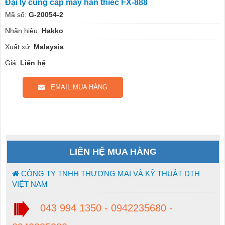
Đại lý cung cấp máy hàn thiếc FX-888
Mã số:
G-20054-2
Nhãn hiệu:
Hakko
Xuất xứ:
Malaysia
Giá:
Liên hệ
EMAIL MUA HÀNG
LIÊN HỆ MUA HÀNG
CÔNG TY TNHH THƯƠNG MẠI VÀ KỸ THUẬT DTH
VIỆT NAM
043 994 1350 - 0942235680 -