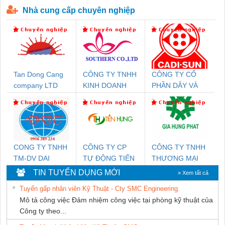
Nhà cung cấp chuyên nghiệp
Tan Dong Cang
CÔNG TY TNHH
CÔNG TY CỔ
company LTD
KINH DOANH
PHẦN DÂY VÀ
DỊCH VỤ XNK
CÁP ĐIỆN
PHƯƠNG NAM
THƯỢNG ĐÌNH
CONG TY TNHH
CÔNG TY CP
CÔNG TY TNHH
TM-DV DAI
TỰ ĐỘNG TIẾN
THƯƠNG MẠI
DONG THANH
HƯNG
DỊCH VỤ KỸ
TIN TUYỂN DỤNG MỚI
» Xem tất cả
THUẬT ĐIỆN CƠ
Tuyển gấp nhân viên Kỹ Thuật - Cty SMC Engineering
GIA HƯNG
Mô tả công việc Đảm nhiệm công việc tại phòng kỹ thuật của
PHÁT
Công ty theo...