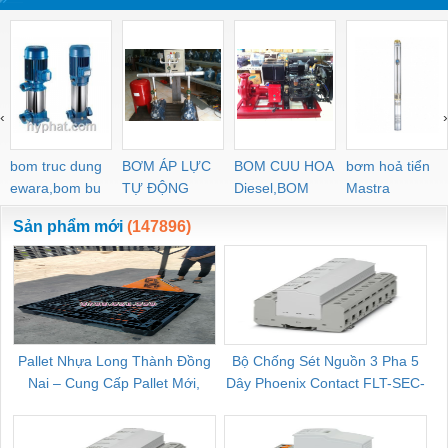
‹
›
bom truc dung
BƠM ÁP LỰC
BOM CUU HOA
bơm hoả tiển
ewara,bom bu
TỰ ĐỘNG
Diesel,BOM
Mastra
ewara
CHUA CHAY
Sản phẩm mới
(147896)
Pallet Nhựa Long Thành Đồng
Bộ Chống Sét Nguồn 3 Pha 5
Nai – Cung Cấp Pallet Mới,
Dây Phoenix Contact FLT-SEC-
C
Pallet Cũ Giá Tốt
P-T1-3S-264/50-FM - 2909589