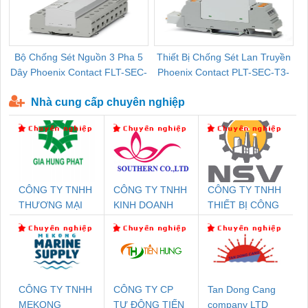
Bộ Chống Sét Nguồn 3 Pha 5
Thiết Bị Chống Sét Lan Truyền
B
Dây Phoenix Contact FLT-SEC-
Phoenix Contact PLT-SEC-T3-
P-T1-3S-440/35-FM - 2908264
230-FM-PT - 2907928
Nhà cung cấp chuyên nghiệp
CÔNG TY TNHH
CÔNG TY TNHH
CÔNG TY TNHH
THƯƠNG MẠI
KINH DOANH
THIẾT BỊ CÔNG
DỊCH VỤ KỸ
DỊCH VỤ XNK
NGHIỆP NIHON
THUẬT ĐIỆN CƠ
PHƯƠNG NAM
SETSUBI VIỆT
GIA HƯNG PHÁT
NAM
CÔNG TY TNHH
CÔNG TY CP
Tan Dong Cang
MEKONG
TỰ ĐỘNG TIẾN
company LTD