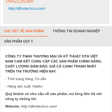
0942235380
http://dthvitechco.com/
CHI TIẾT VỀ SẢN PHẨM
THÔNG TIN DOANH NGHIỆP
SẢN PHẨM GỢI Ý
CÔNG TY TNHH THƯƠNG MẠI VÀ KỸ THUẬT DTH VIỆT
NAM CAM KẾT CUNG CẤP CÁC SẢN PHẨM CHÍNH HÃNG,
CHẤT LƯỢNG ĐẢM BẢO, GIÁ CẢ CẠNH TRANH NHẤT
TRÊN THỊ TRƯỜNG HIỆN NAY.
- Tình trạng hàng: Có sẵn
- Hãng sản xuất: Hakko
Quý khách có nhu cầu về sản phẩm, vui lòng liên hệ với
công ty chúng tôi:
Website:
http://dthvitechco.com/