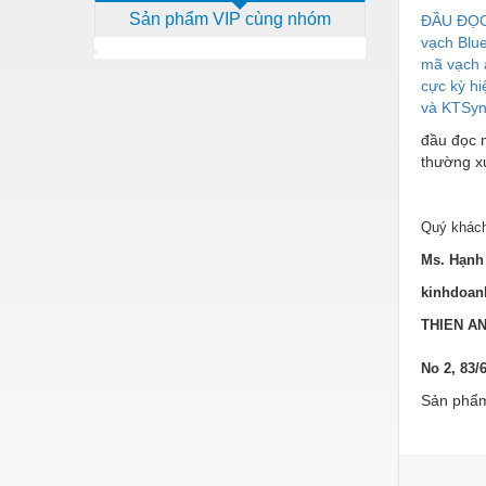
Sản phẩm VIP cùng nhóm
ĐẦU ĐỌC
Dịch vụ - Thi công
vạch Blu
Điện công nghiệp
mã vạch 
cực kỳ h
Điện gia dụng
và KTSync
Điện Lạnh
đầu đọc 
thường x
Đóng tàu Thiết bị
Đúc chính xác Thiết bị
Quý khách
Dụng cụ cầm tay
Ms. Hạnh 
kinhdoan
Dụng cụ cắt gọt
THIEN A
Dụng cụ điện
No 2, 83/
Dụng cụ đo
Sản phẩm
Gỗ - Trang thiết bị
Hàn cắt - Thiết bị