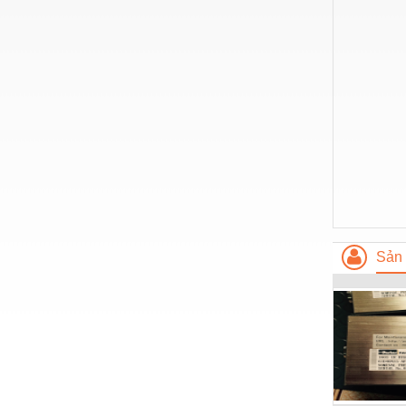
Hóa chất-Trang thiết bị
Kệ công nghiệp
Khí nén - Thiết bị
Khuôn mẫu - Phụ tùng
Lọc công nghiệp
Máy công cụ - Phụ tùng
Mỏ - Trang thiết bị
Mô tơ - Hộp số
Sản 
Môi trường - Thiết bị
Nâng hạ - Trang thiết bị
Nội - Ngoại thất - văn phòng
Nồi hơi - Trang thiết bị
Nông nghiệp - Thiết bị