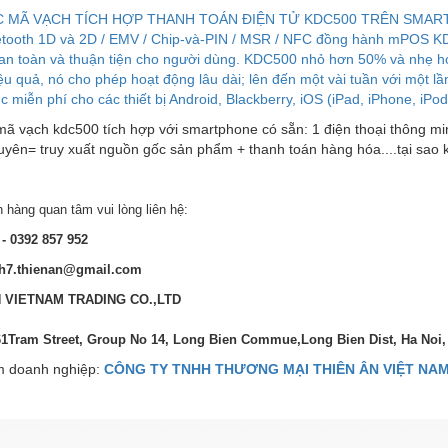
 MÃ VẠCH TÍCH HỢP THANH TOÁN ĐIỆN TỬ KDC500 TRÊN SMART
etooth 1D và 2D / EMV / Chip-và-PIN / MSR / NFC đồng hành mPOS K
an toàn và thuận tiện cho người dùng. KDC500 nhỏ hơn 50% và nhẹ hơn
iệu quả, nó cho phép hoạt động lâu dài; lên đến một vài tuần với mộ
 miễn phí cho các thiết bị Android, Blackberry, iOS (iPad, iPhone, iP
mã vạch kdc500 tích hợp với smartphone có sẵn: 1 điện thoại thông mi
uyên= truy xuất nguồn gốc sản phẩm + thanh toán hàng hóa....tại sao
 hàng quan tâm vui lòng liên hệ:
- 0392 857 952
h7.thienan@gmail.com
N VIETNAM TRADING CO.,LTD
61Tram Street, Group No 14, Long Bien Commue,Long Bien Dist, Ha Noi
 doanh nghiệp:
CÔNG TY TNHH THƯƠNG MẠI THIÊN ÂN VIỆT NA