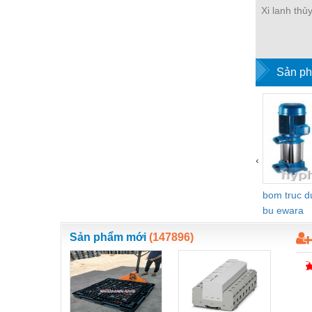
Xi lanh thủ
Nước-Vật tư thiết bị
Phốt cơ khí
Sắt, thép, inox các loại
Sản ph
Thí nghiệm-Trang thiết bị
Thiết bị chiếu sáng
Thiết bị chống sét
‹
Thiết bị an ninh
Thiết bị công nghiệp
bom truc 
bu ewara
Thiết bị công trình
Sản phẩm mới
(147896)
Thiết bị điện
Thiết bị giáo dục
Thiết bị khác