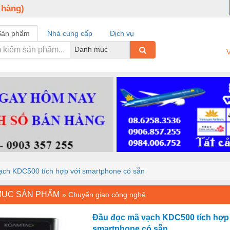
 hàng)
Sản phẩm
Nhà cung cấp
Dịch vụ
Danh mục
V
ạch KDC500 tích hợp với smartphone có sẵn
MỤC SẢN PHẨM
»
Chuyển giao công nghệ
Đầu đọc mã vạch KDC500 tích hợp
smartphone có sẵn