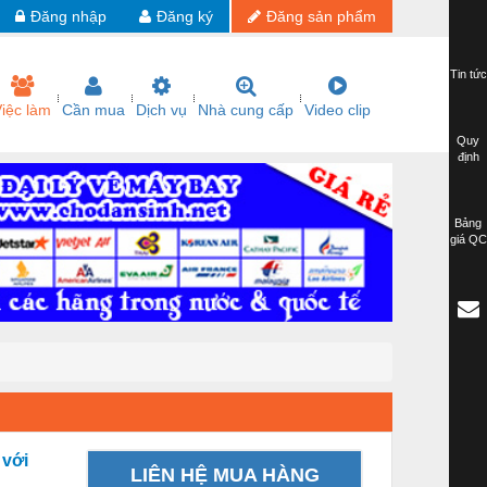
Đăng nhập
Đăng ký
Đăng sản phẩm
Tin tức
iệc làm
Cần mua
Dịch vụ
Nhà cung cấp
Video clip
Quy
định
Bảng
giá QC
 với
LIÊN HỆ MUA HÀNG