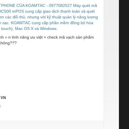
PHONE CỦA KOAMTAC - 0977082527 Máy quét mã
DC500 mPOS cung cấp giao dịch thanh toán và quét
 các đối thủ, nhưng với kỹ thuật quản lý năng lượng
t lần sạc. KOAMTAC cung cấp phần mềm đồng bộ hóa
od touch), Mac OS X và Windows.
nh = n tính năng ưu việt + check mã vạch sản phẩm
 không???
, VN
M