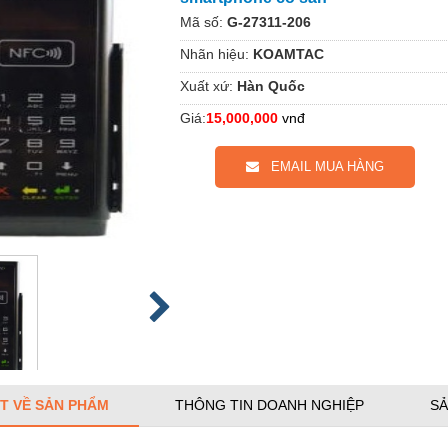
Mã số:
G-27311-206
Nhãn hiệu:
KOAMTAC
Xuất xứ:
Hàn Quốc
Giá:
15,000,000
vnđ
EMAIL MUA HÀNG
ẾT VỀ SẢN PHẨM
THÔNG TIN DOANH NGHIỆP
SẢ