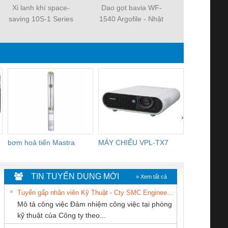
Xi lanh khí space-
Dao gọt bavia WF-
Xi lanh kh
saving 10S-1 Series
1540 Argofile - Nhật
saving 10S-
Bản
›
bơm hoả tiển Mastra
MÁY CHIẾU VPL-TX7
BOM DINH
WHITE
TIN TUYỂN DỤNG MỚI
» Xem tất cả
Tuyển gấp nhân viên Kỹ Thuật - Cty SMC Engineering
Mô tả công việc Đảm nhiệm công việc tại phòng
kỹ thuật của Công ty theo...