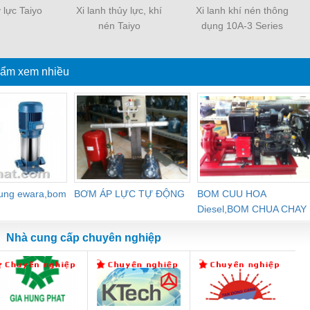
y lực Taiyo
Xi lanh thủy lực, khí
Xi lanh khí nén thông
nén Taiyo
dụng 10A-3 Series
ẩm xem nhiều
dung ewara,bom
BƠM ÁP LỰC TỰ ĐỘNG
BOM CUU HOA
Diesel,BOM CHUA CHAY
Nhà cung cấp chuyên nghiệp