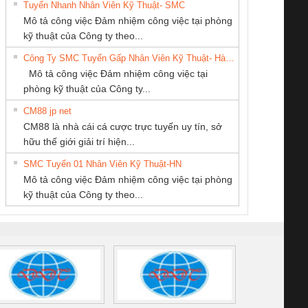
Tuyển Nhanh Nhân Viên Kỹ Thuật- SMC
CÔNG TY TNHH
CÔNG TY TNHH
Công Ty TNHH
 Le An Toàn
Bộ giám sát chuỗi
Bộ giám sát dòng
Bộ ng
Mô tả công việc Đảm nhiệm công việc tại phòng
THIẾT BỊ CÔNG
MEKONG MARINE
Thiết Bị Điện Nam
enix Contact
tấm pin
điện chuỗi
ray W
kỹ thuật của Công ty theo...
NGHIỆP NIHON
SUPPLY
Quốc Thịnh
6960 – PSR-
TRANSCLINIC 16I+
TRANSCLINIC 16I+
BAS 
Công Ty SMC Tuyển Gấp Nhân Viên Kỹ Thuật- Hà Nội
SETSUBI VIỆT
SCP-
1K5 L (2433950000)
(2008130000)
(28
Mô tả công việc Đảm nhiệm công việc tại
NAM
/FSP/2X1/1X2
phòng kỹ thuật của Công ty...
CM88 jp net
CÔNG TY CP TỰ
CÔNG TY CỔ
CÔNG TY TNHH
CM88 là nhà cái cá cược trực tuyến uy tín, sở
ĐỘNG TIẾN
PHẦN DÂY VÀ
THƯƠNG MẠI
iám sát chuỗi
Bộ chỉnh lưu nguồn
Nẹp nhôm chống
Bộ c
hữu thế giới giải trí hiện...
HƯNG
CÁP ĐIỆN
THIÊN ÂN VIỆT
tấm pin
điện TRANSCLINIC
trơn Đà Nẵng
giám 
THƯỢNG ĐÌNH
NAM
SMC Tuyển 01 Nhân Viên Kỹ Thuật-HN
SCLINIC 16I+
BKE 1K5.4
Sola
Mô tả công việc Đảm nhiệm công việc tại phòng
 (2502520000)
(7791400879)2. Giá
TRAN
kỹ thuật của Công ty theo...
1K5.4