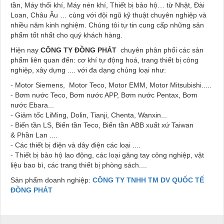
tần, Máy thổi khí, Máy nén khí, Thiết bị bảo hộ… từ Nhật, Đài
Loan, Châu Âu … cùng với đội ngũ kỹ thuật chuyên nghiệp và
nhiều năm kinh nghiệm. Chúng tôi tự tin cung cấp những sản
phẩm tốt nhất cho quý khách hàng.
Hiện nay
CÔNG TY ĐỒNG PHÁT
chuyên phân phối các sản
phẩm liên quan đến: cơ khí tự động hoá, trang thiết bị công
nghiệp, xây dựng .... với đa dạng chủng loại như:
- Motor Siemens, Motor Teco, Motor EMM, Motor Mitsubishi.....
- Bơm nước Teco, Bơm nước APP, Bơm nước Pentax, Bơm
nước Ebara...
- Giảm tốc LiMing, Dolin, Tianji, Chenta, Wanxin...
- Biến tần LS, Biến tần Teco, Biến tần ABB xuất xứ Taiwan
& Phần Lan ....
- Các thiết bị điện và dây điện các loại ....
- Thiết bị bảo hộ lao động, các loại găng tay công nghiệp, vật
liệu bao bì, các trang thiết bị phòng sách....
Sản phẩm doanh nghiệp:
CÔNG TY TNHH TM DV QUỐC TẾ
ĐỒNG PHÁT