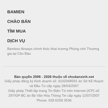
BAMIEN
CHÀO BÁN
TÌM MUA
DỊCH VỤ
Bamboo Airways chính thức khai trương Phòng chờ Thương
gia tại Côn Đảo
Bản quyền 2006 - 2026 thuộc về chodansinh.net
Giấy phép đăng ký Kinh doanh số: 4102048591 do Sở Kế Hoạch
và Đầu Tư cấp ngày 28/03/2007
Giấy phép Thiết lập trang Tin Điện Tử trên Internet (ICP) số:
297/GP-BC do Bộ Văn Hóa Thông Tin cấp ngày 12/07/2007
Phone: 028.6258.3536
Phòng trọ
|
https://bdsgroup.vn
https://kqxs123.com