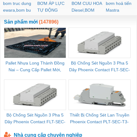
bom truc dung
BƠM ÁP LỰC
BOM CUU HOA
bơm hoả tiển
ewara,bom bu
TỰ ĐỘNG
Diesel,BOM
Mastra
ewara
CHUA CHAY
Sản phẩm mới
(147896)
Pallet Nhựa Long Thành Đồng
Bộ Chống Sét Nguồn 3 Pha 5
Nai – Cung Cấp Pallet Mới,
Dây Phoenix Contact FLT-SEC-
C
Pallet Cũ Giá Tốt
P-T1-3S-264/50-FM - 2909589
Bộ Chống Sét Nguồn 3 Pha 5
Thiết Bị Chống Sét Lan Truyền
B
Dây Phoenix Contact FLT-SEC-
Phoenix Contact PLT-SEC-T3-
P-T1-3S-440/35-FM - 2908264
230-FM-PT - 2907928
Nhà cung cấp chuyên nghiệp