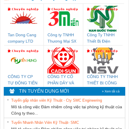
Tan Dong Cang
Công ty TNHH
Công Ty TNHH
company LTD
Thương Mại SX
Thiết Bị Điện
Ba Miền
Nam Quốc Thịnh
CÔNG TY CP
CÔNG TY CỔ
CÔNG TY TNHH
TỰ ĐỘNG TIẾN
PHẦN DÂY VÀ
THIẾT BỊ CÔNG
HƯNG
CÁP ĐIỆN
NGHIỆP NIHON
TIN TUYỂN DỤNG MỚI
» Xem tất cả
THƯỢNG ĐÌNH
SETSUBI VIỆT
Tuyển gấp nhân viên Kỹ Thuật - Cty SMC Engineering
NAM
Mô tả công việc Đảm nhiệm công việc tại phòng kỹ thuật của
Công ty theo...
Tuyển Nhanh Nhân Viên Kỹ Thuật- SMC
Mô tả công việc Đảm nhiệm công việc tại phòng kỹ thuật của