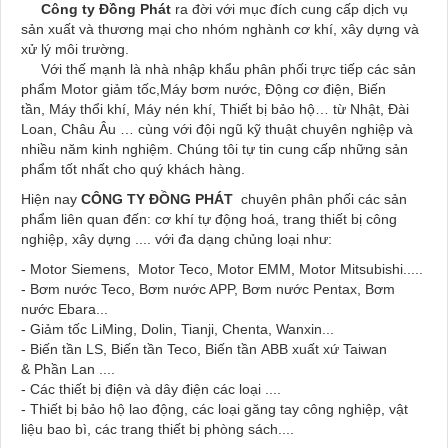
Công ty Đồng Phát
ra đời với mục đích cung cấp dịch vụ
sản xuất và thương mại cho nhóm nghành cơ khí, xây dựng và
xử lý môi trường.
Với thế mạnh là nhà nhập khẩu phân phối trực tiếp các sản
phẩm Motor giảm tốc,Máy bơm nước, Động cơ điện, Biến
tần, Máy thổi khí, Máy nén khí, Thiết bị bảo hộ… từ Nhật, Đài
Loan, Châu Âu … cùng với đội ngũ kỹ thuật chuyên nghiệp và
nhiều năm kinh nghiệm. Chúng tôi tự tin cung cấp những sản
phẩm tốt nhất cho quý khách hàng.
Hiện nay
CÔNG TY ĐỒNG PHÁT
chuyên phân phối các sản
phẩm liên quan đến: cơ khí tự động hoá, trang thiết bị công
nghiệp, xây dựng .... với đa dạng chủng loại như:
- Motor Siemens, Motor Teco, Motor EMM, Motor Mitsubishi.....
- Bơm nước Teco, Bơm nước APP, Bơm nước Pentax, Bơm
nước Ebara...
- Giảm tốc LiMing, Dolin, Tianji, Chenta, Wanxin...
- Biến tần LS, Biến tần Teco, Biến tần ABB xuất xứ Taiwan
& Phần Lan ....
- Các thiết bị điện và dây điện các loại ....
- Thiết bị bảo hộ lao động, các loại găng tay công nghiệp, vật
liệu bao bì, các trang thiết bị phòng sách....