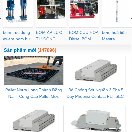
‹
›
bom truc dung
BƠM ÁP LỰC
BOM CUU HOA
bơm hoả tiển
ewara,bom bu
TỰ ĐỘNG
Diesel,BOM
Mastra
ewara
CHUA CHAY
Sản phẩm mới
(147896)
Pallet Nhựa Long Thành Đồng
Bộ Chống Sét Nguồn 3 Pha 5
Nai – Cung Cấp Pallet Mới,
Dây Phoenix Contact FLT-SEC-
C
Pallet Cũ Giá Tốt
P-T1-3S-264/50-FM - 2909589