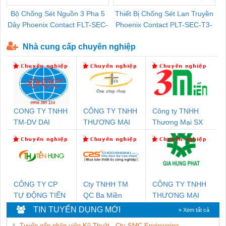
Bộ Chống Sét Nguồn 3 Pha 5
Thiết Bị Chống Sét Lan Truyền
B
Dây Phoenix Contact FLT-SEC-
Phoenix Contact PLT-SEC-T3-
P-T1-3S-440/35-FM - 2908264
230-FM-PT - 2907928
Nhà cung cấp chuyên nghiệp
CONG TY TNHH
CÔNG TY TNHH
Công ty TNHH
TM-DV DAI
THƯƠNG MẠI
Thương Mại SX
DONG THANH
THIÊN ÂN VIỆT
Ba Miền
NAM
CÔNG TY CP
Cty TNHH TM
CÔNG TY TNHH
TỰ ĐỘNG TIẾN
QC Ba Miền
THƯƠNG MẠI
HƯNG
DỊCH VỤ KỸ
TIN TUYỂN DỤNG MỚI
» Xem tất cả
THUẬT ĐIỆN CƠ
Tuyển gấp nhân viên Kỹ Thuật - Cty SMC Engineering