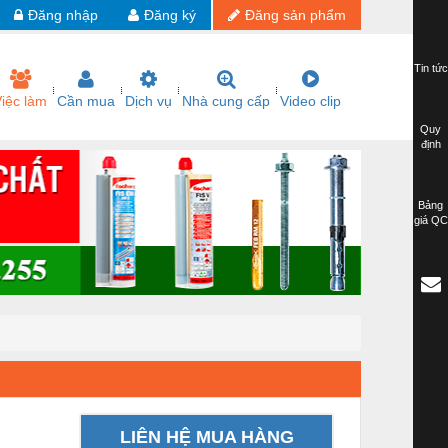
Đăng nhập
Đăng ký
Đăng sản phẩm
Tin tức
iệc làm
Cần mua
Dịch vụ
Nhà cung cấp
Video clip
Quy
định
Bảng
giá QC
LIÊN HỆ MUA HÀNG