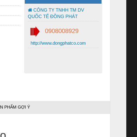
CÔNG TY TNHH TM DV
QUỐC TẾ ĐỒNG PHÁT
0908008929
http://www.dongphatco.com
N PHẨM GỢI Ý
ao