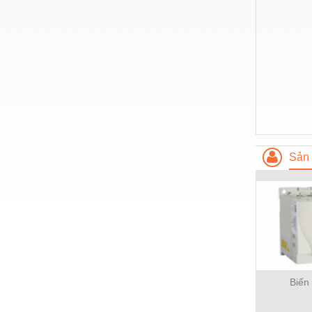
Nước-Vật tư thiết bị
Phốt cơ khí
Sắt, thép, inox các loại
Thí nghiệm-Trang thiết bị
Thiết bị chiếu sáng
Thiết bị chống sét
Sản 
Thiết bị an ninh
Thiết bị công nghiệp
Thiết bị công trình
Thiết bị điện
Thiết bị giáo dục
Biến
Thiết bị khác