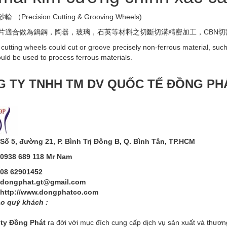
（Precision Cutting & Grooving Wheels)
片適合做為鎢鋼，陶器，玻璃，石英等材料之切斷切溝精密加工，CBN
 cutting wheels could cut or groove precisely non-ferrous material, su
ould be used to process ferrous materials.
 TY TNHH TM DV QUỐC TẾ ĐỒNG PH
Số 5, đường 21, P. Bình Trị Đông B, Q. Bình Tân, TP.HCM
0938 689 118 Mr Nam
08 62901452
dongphat.gt@gmail.com
http://www.dongphatco.com
o quý khách :
y Đồng Phát
ra đời với mục đích cung cấp dịch vụ sản xuất và thươ