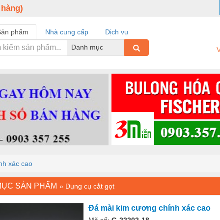
 hàng)
Sản phẩm
Nhà cung cấp
Dịch vụ
Danh mục
V
nh xác cao
MỤC SẢN PHẨM
»
Dụng cụ cắt gọt
Đá mài kim cương chính xác cao
Mã số:
G-22202-18