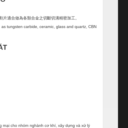
切割片適合做為各類合金之切斷切溝精密加工。
ch as tungsten carbide, ceramic, glass and quartz, CBN
ÁT
ng mại cho nhóm nghành cơ khí, xây dựng và xử lý