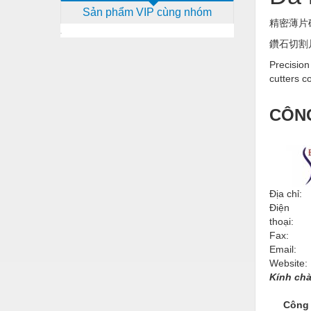
Sản phẩm VIP cùng nhóm
Dịch vụ - Thi công
精密薄片砂輪 
Điện công nghiệp
鑽石切割
Điện gia dụng
Precision
cutters c
Điện Lạnh
CÔNG
Đóng tàu Thiết bị
Đúc chính xác Thiết bị
Dụng cụ cầm tay
Dụng cụ cắt gọt
Địa chỉ:
Điện
Dụng cụ điện
thoại:
Fax:
Dụng cụ đo
Email:
Website:
Gỗ - Trang thiết bị
Kính chà
Hàn cắt - Thiết bị
Công t