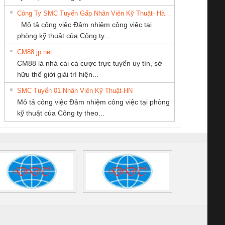
VIỆT NAM
HƯNG
SUPPLY
6960 – PSR-
TRANSCLINIC 16I+
TRANSCLINIC 16I+
BAS 
Công Ty SMC Tuyển Gấp Nhân Viên Kỹ Thuật- Hà Nội
SCP-
1K5 L (2433950000)
(2008130000)
(28
Mô tả công việc Đảm nhiệm công việc tại
/FSP/2X1/1X2
phòng kỹ thuật của Công ty...
CM88 jp net
CÔNG TY CỔ
Tan Dong Cang
CÔNG TY TNHH
CM88 là nhà cái cá cược trực tuyến uy tín, sở
PHẦN TỰ ĐỘNG
company LTD
THƯƠNG MẠI
iám sát chuỗi
Bộ chỉnh lưu nguồn
Nẹp nhôm chống
Bộ c
hữu thế giới giải trí hiện...
TIẾN HƯNG
THIÊN ÂN VIỆT
tấm pin
điện TRANSCLINIC
trơn Đà Nẵng
giám 
NAM
SMC Tuyển 01 Nhân Viên Kỹ Thuật-HN
SCLINIC 16I+
BKE 1K5.4
Sola
Mô tả công việc Đảm nhiệm công việc tại phòng
 (2502520000)
(7791400879)2. Giá
TRAN
kỹ thuật của Công ty theo...
1K5.4