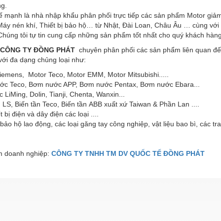
ng.
mạnh là nhà nhập khẩu phân phối trực tiếp các sản phẩm Motor giảm
 Máy nén khí, Thiết bị bảo hộ… từ Nhật, Đài Loan, Châu Âu … cùng với
Chúng tôi tự tin cung cấp những sản phẩm tốt nhất cho quý khách hàng
CÔNG TY ĐỒNG PHÁT
chuyên phân phối các sản phẩm liên quan đến:
 với đa dạng chủng loại như:
iemens, Motor Teco, Motor EMM, Motor Mitsubishi.....
ớc Teco, Bơm nước APP, Bơm nước Pentax, Bơm nước Ebara...
c LiMing, Dolin, Tianji, Chenta, Wanxin...
n LS, Biến tần Teco, Biến tần ABB xuất xứ Taiwan & Phần Lan ....
t bị điện và dây điện các loại ....
ị bảo hộ lao động, các loại găng tay công nghiệp, vật liệu bao bì, các tra
 doanh nghiệp:
CÔNG TY TNHH TM DV QUỐC TẾ ĐỒNG PHÁT