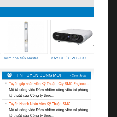
›
bơm hoả tiển Mastra
MÁY CHIẾU VPL-TX7
BOM DINH
WHITE
TIN TUYỂN DỤNG MỚI
» Xem tất cả
Tuyển gấp nhân viên Kỹ Thuật - Cty SMC Engineering
Mô tả công việc Đảm nhiệm công việc tại phòng
kỹ thuật của Công ty theo...
Tuyển Nhanh Nhân Viên Kỹ Thuật- SMC
CÔNG TY TNHH
CÔNG TY CP TỰ
CÔNG TY TNHH
 Le An Toàn
Bộ giám sát chuỗi
Bộ giám sát dòng
Bộ ng
Mô tả công việc Đảm nhiệm công việc tại phòng
KỸ THUẬT KTECH
ĐỘNG TIẾN
MEKONG MARINE
enix Contact
tấm pin
điện chuỗi
ray W
kỹ thuật của Công ty theo...