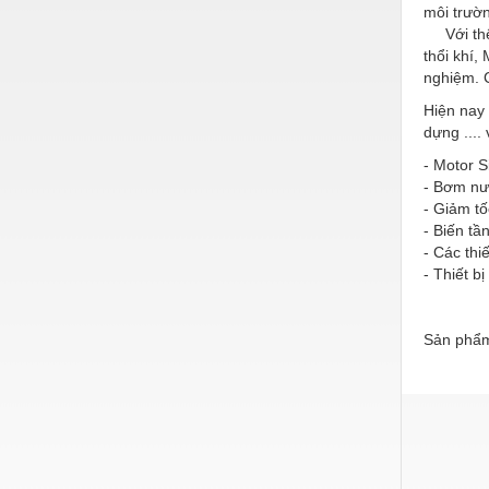
Hóa chất-Trang thiết bị
môi trườ
Với thế 
Kệ công nghiệp
thổi khí,
nghiệm. 
Khí nén - Thiết bị
Hiện nay
Khuôn mẫu - Phụ tùng
dựng ....
Lọc công nghiệp
- Motor S
- Bơm nư
Máy công cụ - Phụ tùng
- Giảm tố
- Biến tầ
Mỏ - Trang thiết bị
- Các thiế
- Thiết b
Mô tơ - Hộp số
Môi trường - Thiết bị
Sản phẩm
Nâng hạ - Trang thiết bị
Nội - Ngoại thất - văn phòng
Nồi hơi - Trang thiết bị
Nông nghiệp - Thiết bị