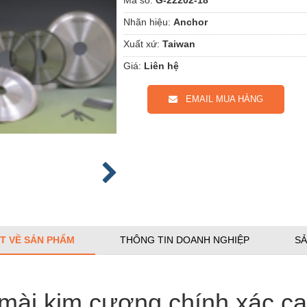
Nhãn hiệu:
Anchor
Xuất xứ:
Taiwan
Giá:
Liên hệ
EMAIL MUA HÀNG
ẾT VỀ SẢN PHẨM
THÔNG TIN DOANH NGHIỆP
SẢ
mài kim cương chính xác c