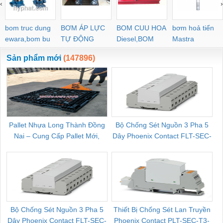
‹
›
bom truc dung
BƠM ÁP LỰC
BOM CUU HOA
bơm hoả tiển
ewara,bom bu
TỰ ĐỘNG
Diesel,BOM
Mastra
ewara
CHUA CHAY
Sản phẩm mới
(147896)
Pallet Nhựa Long Thành Đồng
Bộ Chống Sét Nguồn 3 Pha 5
Nai – Cung Cấp Pallet Mới,
Dây Phoenix Contact FLT-SEC-
C
Pallet Cũ Giá Tốt
P-T1-3S-264/50-FM - 2909589
Bộ Chống Sét Nguồn 3 Pha 5
Thiết Bị Chống Sét Lan Truyền
B
Dây Phoenix Contact FLT-SEC-
Phoenix Contact PLT-SEC-T3-