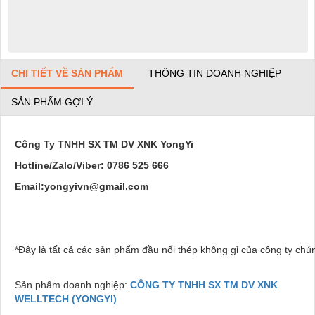
CHI TIẾT VỀ SẢN PHẨM
THÔNG TIN DOANH NGHIỆP
SẢN PHẨM GỢI Ý
Công Ty TNHH SX TM DV XNK YongYi
Hotline/Zalo/Viber: 0786 525 666
Email:yongyivn@gmail.com
*Đây là tất cả các sản phẩm đầu nối thép không gỉ của công ty chú
Sản phẩm doanh nghiệp:
CÔNG TY TNHH SX TM DV XNK
WELLTECH (YONGYI)