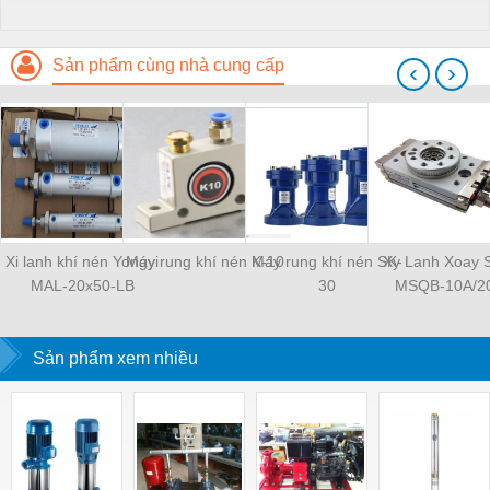
Sản phẩm cùng nhà cung cấp
‹
›
Xi lanh khí nén Yongyi
Máy rung khí nén K-10
Máy rung khí nén SK-
Xy Lanh Xoay
MAL-20x50-LB
30
MSQB-10A/2
Sản phẩm xem nhiều