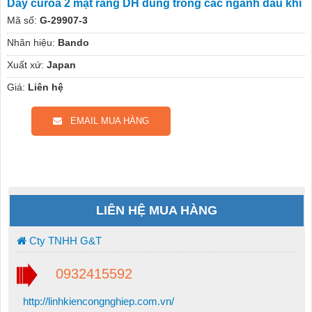
Dây curoa 2 mặt răng DH dùng trong các ngành dầu khí
Mã số:
G-29907-3
Nhãn hiệu:
Bando
Xuất xứ:
Japan
Giá:
Liên hệ
EMAIL MUA HÀNG
LIÊN HỆ MUA HÀNG
Cty TNHH G&T
0932415592
http://linhkiencongnghiep.com.vn/