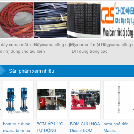
dây curoa mắt xích (có
Dây curoa công nghiệp
Dây curoa 2 mặt răng
Dây curoa công 
đinh) dùng cho tàu biển
DH dùng trong các
ngành dầu khí
Sản phẩm xem nhiều
‹
›
bom truc dung
BƠM ÁP LỰC
BOM CUU HOA
bơm hoả tiển
ewara,bom bu
TỰ ĐỘNG
Diesel,BOM
Mastra