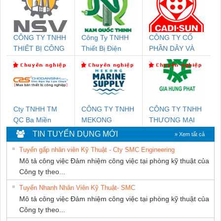
CÔNG TY TNHH
Công Ty TNHH
CÔNG TY CỔ
THIẾT BỊ CÔNG
Thiết Bị Điện
PHẦN DÂY VÀ
NGHIỆP NIHON
Nam Quốc Thịnh
CÁP ĐIỆN
SETSUBI VIỆT
THƯỢNG ĐÌNH
NAM
Cty TNHH TM
CÔNG TY TNHH
CÔNG TY TNHH
QC Ba Miền
MEKONG
THƯƠNG MẠI
MARINE
DỊCH VỤ KỸ
TIN TUYỂN DỤNG MỚI
» Xem tất cả
SUPPLY
THUẬT ĐIỆN CƠ
Tuyển gấp nhân viên Kỹ Thuật - Cty SMC Engineering
GIA HƯNG
Mô tả công việc Đảm nhiệm công việc tại phòng kỹ thuật của
PHÁT
Công ty theo...
Tuyển Nhanh Nhân Viên Kỹ Thuật- SMC
Mô tả công việc Đảm nhiệm công việc tại phòng kỹ thuật của
Công ty theo...