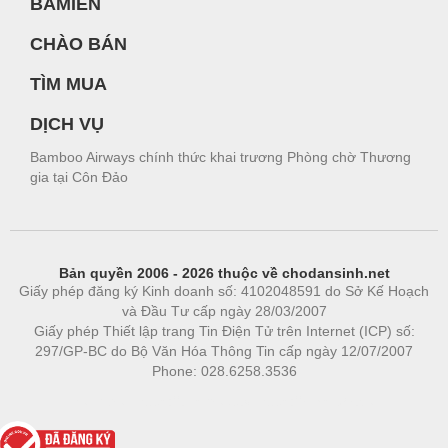
BAMIEN
CHÀO BÁN
TÌM MUA
DỊCH VỤ
Bamboo Airways chính thức khai trương Phòng chờ Thương
gia tại Côn Đảo
Bản quyền 2006 - 2026 thuộc về chodansinh.net
Giấy phép đăng ký Kinh doanh số: 4102048591 do Sở Kế Hoạch
và Đầu Tư cấp ngày 28/03/2007
Giấy phép Thiết lập trang Tin Điện Tử trên Internet (ICP) số:
297/GP-BC do Bộ Văn Hóa Thông Tin cấp ngày 12/07/2007
Phone: 028.6258.3536
Phòng trọ
|
https://bdsgroup.vn
https://kqxs123.com