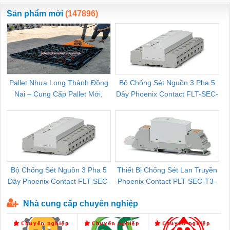
ewara
CHUA CHAY
Sản phẩm mới
(147896)
Pallet Nhựa Long Thành Đồng
Bộ Chống Sét Nguồn 3 Pha 5
Nai – Cung Cấp Pallet Mới,
Dây Phoenix Contact FLT-SEC-
C
Pallet Cũ Giá Tốt
P-T1-3S-264/50-FM - 2909589
Bộ Chống Sét Nguồn 3 Pha 5
Thiết Bị Chống Sét Lan Truyền
B
Dây Phoenix Contact FLT-SEC-
Phoenix Contact PLT-SEC-T3-
P-T1-3S-440/35-FM - 2908264
230-FM-PT - 2907928
Nhà cung cấp chuyên nghiệp