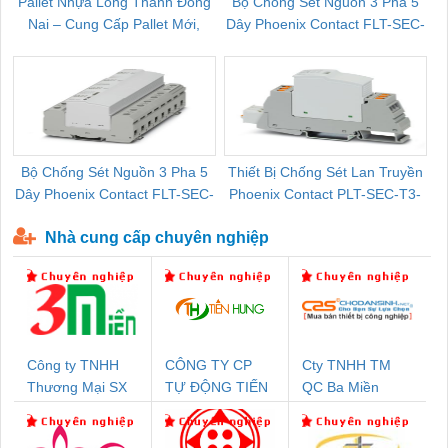
Pallet Nhựa Long Thành Đồng
Bộ Chống Sét Nguồn 3 Pha 5
Nai – Cung Cấp Pallet Mới,
Dây Phoenix Contact FLT-SEC-
C
Pallet Cũ Giá Tốt
P-T1-3S-264/50-FM - 2909589
Bộ Chống Sét Nguồn 3 Pha 5
Thiết Bị Chống Sét Lan Truyền
B
Dây Phoenix Contact FLT-SEC-
Phoenix Contact PLT-SEC-T3-
P-T1-3S-440/35-FM - 2908264
230-FM-PT - 2907928
Nhà cung cấp chuyên nghiệp
Công ty TNHH
CÔNG TY CP
Cty TNHH TM
Thương Mại SX
TỰ ĐỘNG TIẾN
QC Ba Miền
Ba Miền
HƯNG