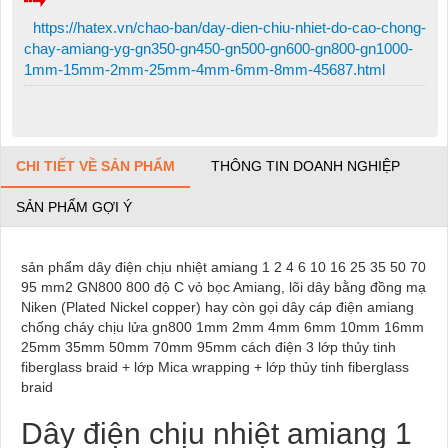
https://hatex.vn/chao-ban/day-dien-chiu-nhiet-do-cao-chong-
chay-amiang-yg-gn350-gn450-gn500-gn600-gn800-gn1000-
1mm-15mm-2mm-25mm-4mm-6mm-8mm-45687.html
CHI TIẾT VỀ SẢN PHẨM
THÔNG TIN DOANH NGHIỆP
SẢN PHẨM GỢI Ý
sản phẩm dây điện chịu nhiệt amiang 1 2 4 6 10 16 25 35 50 70
95 mm2 GN800 800 độ C vỏ bọc Amiang, lõi dây bằng đồng mạ
Niken (Plated Nickel copper) hay còn gọi dây cáp điện amiang
chống cháy chịu lửa gn800 1mm 2mm 4mm 6mm 10mm 16mm
25mm 35mm 50mm 70mm 95mm cách điện 3 lớp thủy tinh
fiberglass braid + lớp Mica wrapping + lớp thủy tinh fiberglass
braid
Dây điện chịu nhiệt amiang 1