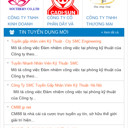
CÔNG TY TNHH
CÔNG TY CỔ
CÔNG TY TNHH
KINH DOANH
PHẦN DÂY VÀ
THƯƠNG MẠI
DỊCH VỤ XNK
CÁP ĐIỆN
THIÊN ÂN VIỆT
TIN TUYỂN DỤNG MỚI
» Xem tất cả
PHƯƠNG NAM
THƯỢNG ĐÌNH
NAM
Tuyển gấp nhân viên Kỹ Thuật - Cty SMC Engineering
Mô tả công việc Đảm nhiệm công việc tại phòng kỹ thuật của
Công ty theo...
Tuyển Nhanh Nhân Viên Kỹ Thuật- SMC
Mô tả công việc Đảm nhiệm công việc tại phòng kỹ thuật của
Công ty theo...
Công Ty SMC Tuyển Gấp Nhân Viên Kỹ Thuật- Hà Nội
Mô tả công việc Đảm nhiệm công việc tại phòng kỹ thuật
của Công ty...
CM88 jp net
CM88 là nhà cái cá cược trực tuyến uy tín, sở hữu thế giới
giải trí hiện...