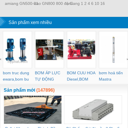
amiang GN500-01
cao GN800 800 độ C
amiang 1 2 4 6 10 16
GN500-02 GN500-03
Amiang 1 2 4 6 10 16
25 35 50 70 95 mm 2
GN500-04 GN500-05
25 35 50 70 mm2
GN800 800 độ C
Sản phẩm xem nhiều
GN500-06
‹
›
bom truc dung
BƠM ÁP LỰC
BOM CUU HOA
bơm hoả tiển
ewara,bom bu
TỰ ĐỘNG
Diesel,BOM
Mastra
ewara
CHUA CHAY
Sản phẩm mới
(147896)