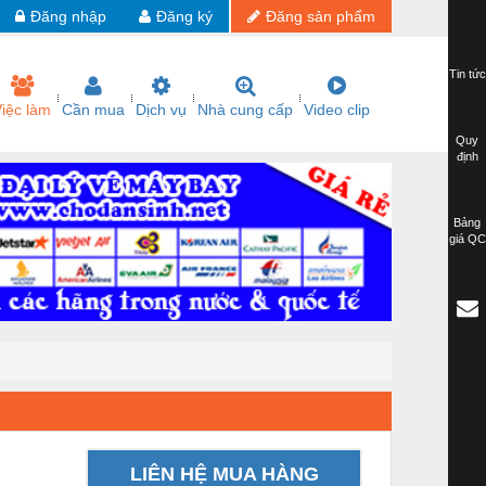
Đăng nhập
Đăng ký
Đăng sản phẩm
Tin tức
iệc làm
Cần mua
Dịch vụ
Nhà cung cấp
Video clip
Quy
định
Bảng
giá QC
LIÊN HỆ MUA HÀNG