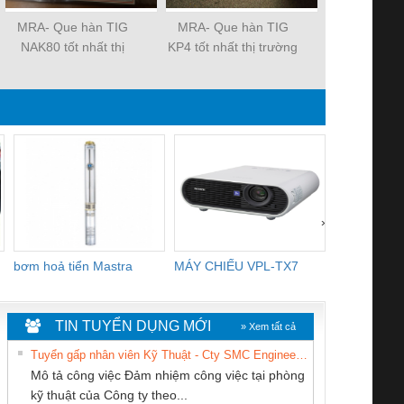
MRA- Que hàn TIG
MRA- Que hàn TIG
Đầu cos chụ
NAK80 tốt nhất thị
KP4 tốt nhất thị trường
CE1, CE2, 
trường
›
bơm hoả tiển Mastra
MÁY CHIẾU VPL-TX7
BOM DINH
WHITE
TIN TUYỂN DỤNG MỚI
» Xem tất cả
Tuyển gấp nhân viên Kỹ Thuật - Cty SMC Engineering
Mô tả công việc Đảm nhiệm công việc tại phòng
kỹ thuật của Công ty theo...