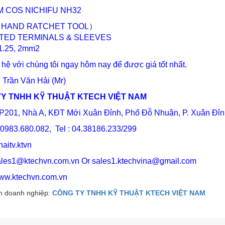
M COS NICHIFU NH32
（HAND RATCHET TOOL）
TED TERMINALS & SLEEVES
 1.25, 2mm2
 hệ với chúng tôi ngay hôm nay để được giá tốt nhất.
: Trần Văn Hải (Mr)
Y TNHH KỸ THUẬT KTECH VIỆT NAM
P201, Nhà A, KĐT Mới Xuân Đỉnh, Phố Đỗ Nhuận, P. Xuân Đỉnh
 0983.680.082, Tel : 04.38186.233/299
haitv.ktvn
les1@ktechvn.com.vn
Or sales1.ktechvina@gmail.com
ww.ktechvn.com.vn
 doanh nghiệp:
CÔNG TY TNHH KỸ THUẬT KTECH VIỆT NAM