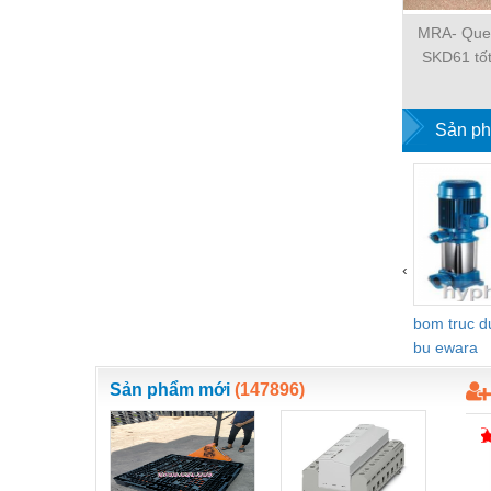
Nước-Vật tư thiết bị
MRA- Que
SKD61 tốt
Phốt cơ khí
trư
Sắt, thép, inox các loại
Sản ph
Thí nghiệm-Trang thiết bị
Thiết bị chiếu sáng
Thiết bị chống sét
Thiết bị an ninh
‹
Thiết bị công nghiệp
bom truc 
Thiết bị công trình
bu ewara
Thiết bị điện
Sản phẩm mới
(147896)
Thiết bị giáo dục
Thiết bị khác