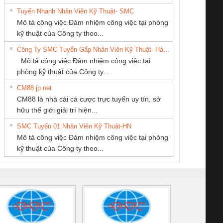
Tuyển Nhanh Nhân Viên Kỹ Thuật- SMC
CÔNG TY CỔ
Công ty TNHH
CÔNG TY TNHH
 Le An Toàn
Bộ giám sát chuỗi
Bộ giám sát dòng
Bộ ng
Mô tả công việc Đảm nhiệm công việc tại phòng
PHẦN TỰ ĐỘNG
Thương Mại SX
KINH DOANH
enix Contact
tấm pin
điện chuỗi
ray W
kỹ thuật của Công ty theo...
TIẾN HƯNG
Ba Miền
DỊCH VỤ XNK
6960 – PSR-
TRANSCLINIC 16I+
TRANSCLINIC 16I+
BAS 
Công Ty SMC Tuyển Gấp Nhân Viên Kỹ Thuật- Hà Nội
PHƯƠNG NAM
SCP-
1K5 L (2433950000)
(2008130000)
(28
Mô tả công việc Đảm nhiệm công việc tại
/FSP/2X1/1X2
phòng kỹ thuật của Công ty...
CM88 jp net
CÔNG TY TNHH
CONG TY TNHH
CÔNG TY TNHH
CM88 là nhà cái cá cược trực tuyến uy tín, sở
MEKONG MARINE
TM-DV DAI DONG
THƯƠNG MẠI
iám sát chuỗi
Bộ chỉnh lưu nguồn
Nẹp nhôm chống
Bộ c
hữu thế giới giải trí hiện...
SUPPLY
THANH
DỊCH VỤ KỸ
tấm pin
điện TRANSCLINIC
trơn Đà Nẵng
giám 
THUẬT ĐIỆN CƠ
SMC Tuyển 01 Nhân Viên Kỹ Thuật-HN
SCLINIC 16I+
BKE 1K5.4
Sola
GIA HƯNG PHÁT
Mô tả công việc Đảm nhiệm công việc tại phòng
 (2502520000)
(7791400879)2. Giá
TRAN
kỹ thuật của Công ty theo...
1K5.4