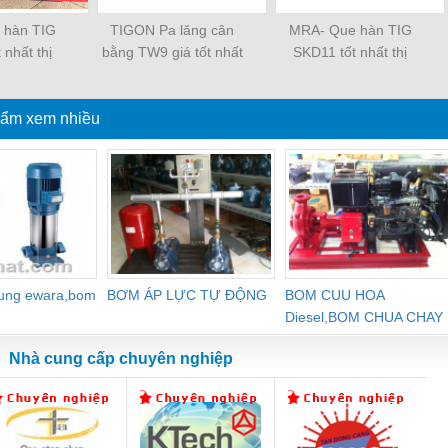
 hàn TIG
TIGON Pa lăng cân
MRA- Que hàn TIG
 nhất thị
bằng TW9 giá tốt nhất
SKD11 tốt nhất thị
ờng
thị trường
trường
ẩm xem nhiều
dung ewara,bom
BƠM ÁP LỰC TỰ ĐỘNG
BOM CUU HOA
Diesel,BOM CHUA CHAY
Nhà cung cấp chuyên nghiệp