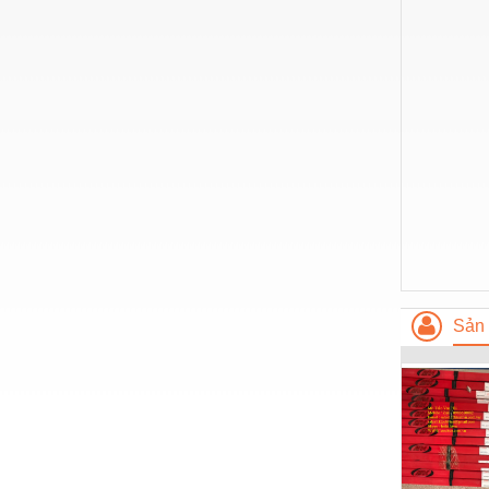
Hóa chất-Trang thiết bị
Kệ công nghiệp
Khí nén - Thiết bị
Khuôn mẫu - Phụ tùng
Lọc công nghiệp
Máy công cụ - Phụ tùng
Mỏ - Trang thiết bị
Mô tơ - Hộp số
Môi trường - Thiết bị
Sản 
Nâng hạ - Trang thiết bị
Nội - Ngoại thất - văn phòng
Nồi hơi - Trang thiết bị
Nông nghiệp - Thiết bị