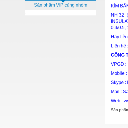
Sản phẩm VIP cùng nhóm
KÌM BẤ
Dịch vụ - Thi công
NH 32
Điện công nghiệp
INSULA
Điện gia dụng
0.3/0.5,
Hãy liên
Điện Lạnh
Liên hệ 
Đóng tàu Thiết bị
CÔNG T
Đúc chính xác Thiết bị
VPGD : 
Dụng cụ cầm tay
Mobile :
Dụng cụ cắt gọt
Skype : 
Dụng cụ điện
Mail :
Sa
Dụng cụ đo
Web :
w
Gỗ - Trang thiết bị
Sản phẩm
Hàn cắt - Thiết bị