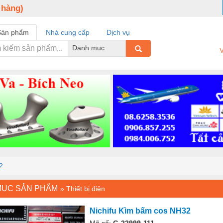
 hàng)
Sản phẩm
Nhà cung cấp
Dịch vụ
Danh mục
V
2
MỤC SẢN PHẨM
»
Thiết bị điện
Nichifu Kìm bấm cos NH32
Mã số:
G-22999-111