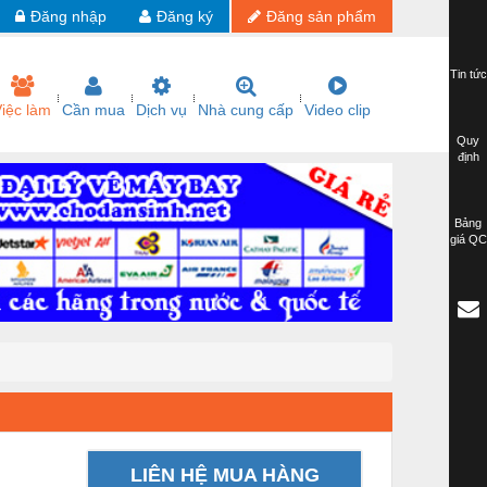
Đăng nhập
Đăng ký
Đăng sản phẩm
Tin tức
iệc làm
Cần mua
Dịch vụ
Nhà cung cấp
Video clip
Quy
định
Bảng
giá QC
LIÊN HỆ MUA HÀNG