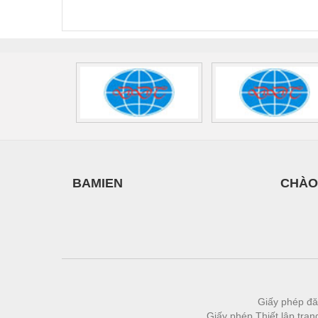
440/35-FM -
2907928
UPS/23
Vật liệu xây dựng
2908264
-
Vòng bi - Bạc đạn
Xe hơi - Phụ tùng
Xe máy - Phụ tùng
Xe tải - phụ tùng
Y khoa - Trang thiết bị
BAMIEN
CHÀO
Giấy phép đă
Giấy phép Thiết lập tra