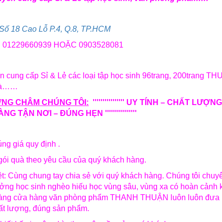
Số 18 Cao Lỗ P.4, Q.8, TP.HCM
ệ: 01229660939 HOẶC 0903528081
n cung cấp Sỉ & Lẻ các loại tập học sinh 96trang, 200trang
Hà……
NG CHÂM CHÚNG TÔI
:
'''''''''''''''' UY TÍNH – CHẤT L
G TẬN NƠI – ĐÚNG HẸN ''''''''''''''''
ng giá quy định .
gói quà theo yêu cầu của quý khách hàng.
ệt: Cùng chung tay chia sẻ với quý khách hàng. Chúng tôi chuyê
ưởng học sinh nghèo hiếu học vùng sâu, vùng xa có hoàn cảnh 
àng cửa hàng văn phòng phẩm THANH THUẬN luôn luôn đưa ra gi
ất lượng, đúng sản phẩm.