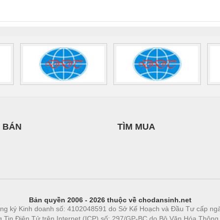
0AC/2.5KVA/PT
- 1133819
24UC/ESL4/3X1/1X2/B
 1136815
 BÁN
TÌM MUA
Bản quyền 2006 - 2026 thuộc về chodansinh.net
ng ký Kinh doanh số: 4102048591 do Sở Kế Hoạch và Đầu Tư cấp ng
ng Tin Điện Tử trên Internet (ICP) số: 297/GP-BC do Bộ Văn Hóa Thông