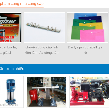
phẩm cùng nhà cung cấp
uất bìa lá,
chuyên cung cấp linh
Đại lys pin duracell giá
.. giá sỉ
kiện làm bìa còng, làm
rẻ
sổ
ẩm xem nhiều