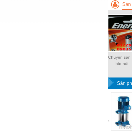
Sản 
Nước-Vật tư thiết bị
Phốt cơ khí
Sắt, thép, inox các loại
Thí nghiệm-Trang thiết bị
Thiết bị chiếu sáng
Chuyên sản x
Thiết bị chống sét
bìa nút...
Thiết bị an ninh
Thiết bị công nghiệp
Sản ph
Thiết bị công trình
Thiết bị điện
Thiết bị giáo dục
‹
Thiết bị khác