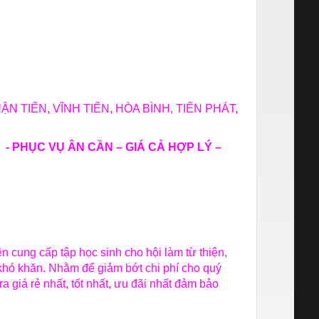
 THUẬN TIẾN, VĨNH TIẾN, HÒA BÌNH, TIẾN PHÁT,
ƯỢNG - PHỤC VỤ ÂN CẦN – GIÁ CẢ HỢP LÝ –
n cung cấp tập học sinh cho hội làm từ thiện,
khó khăn. Nhằm để giảm bớt chi phí cho quý
á rẻ nhất, tốt nhất, ưu đãi nhất đảm bảo