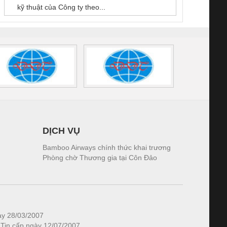
kỹ thuật của Công ty theo...
1K5.4
DỊCH VỤ
Bamboo Airways chính thức khai trương
Phòng chờ Thương gia tại Côn Đảo
ày 28/03/2007
 Tin cấp ngày 12/07/2007