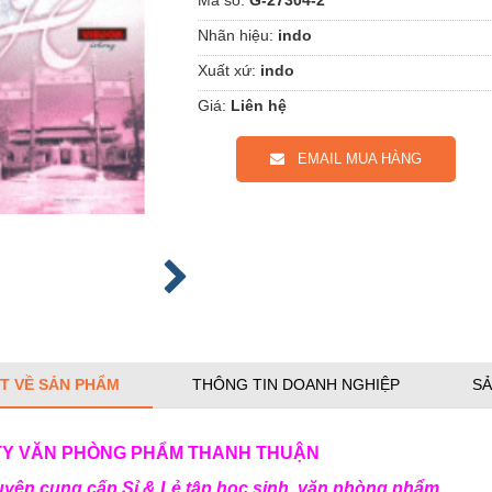
Nhãn hiệu:
indo
Xuất xứ:
indo
Giá:
Liên hệ
EMAIL MUA HÀNG
ẾT VỀ SẢN PHẨM
THÔNG TIN DOANH NGHIỆP
SẢ
TY VĂN PHÒNG PHẨM
THANH THUẬN
 cung cấp Sỉ & Lẻ tập học sinh, văn phòng phẩm….