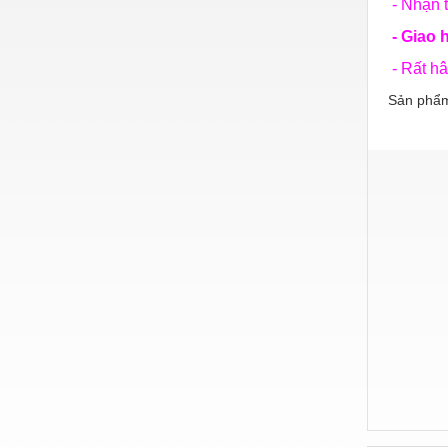
- Nhận t
Hóa chất-Trang thiết bị
- Giao 
Kệ công nghiệp
- Rất h
Khí nén - Thiết bị
Sản phẩm
Khuôn mẫu - Phụ tùng
Lọc công nghiệp
Máy công cụ - Phụ tùng
Mỏ - Trang thiết bị
Mô tơ - Hộp số
Môi trường - Thiết bị
Nâng hạ - Trang thiết bị
Nội - Ngoại thất - văn phòng
Nồi hơi - Trang thiết bị
Nông nghiệp - Thiết bị