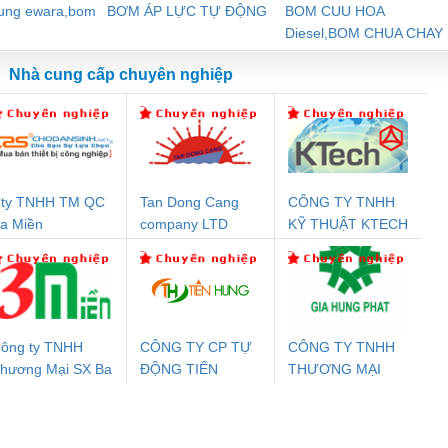
dung ewara,bom
BƠM ÁP LỰC TỰ ĐỘNG
BOM CUU HOA
Diesel,BOM CHUA CHAY
Nhà cung cấp chuyên nghiệp
ty TNHH TM QC
Tan Dong Cang
CÔNG TY TNHH
Đệm An Toàn
Rơ Le An Toàn
Bộ Lặp Tín Hiệu
Rơ
a Miền
company LTD
KỸ THUẬT KTECH
nix Contact
Phoenix Contact
PROFIBUS Phoenix
Pho
VIỆT NAM
PC20-1NO-
PSR-SCP-
Contact PSI-REP-
298
24DC-SP -
24UC/ESL4/3X1/1X2/B
PROFIBUS/12MB -
700578
- 2981059
2708863
24DC
ông ty TNHH
CÔNG TY CP TỰ
CÔNG TY TNHH
hương Mại SX Ba
ĐỘNG TIẾN
THƯƠNG MẠI
ưu Điện AC
Mô-đun Ắc Quy UPS
Rơ Le An Toàn
Bộ g
iền
HƯNG
DỊCH VỤ KỸ
 Suất Cao
Phoenix Contact
Phoenix Contact
THUẬT ĐIỆN CƠ
nix Contact
QUINT-HP-
2981059 – PSR-
TRAN
GIA HƯNG PHÁT
INT-HP-
BAT/PB/48DC/7.0AH/PT
SCP-
1K5 H