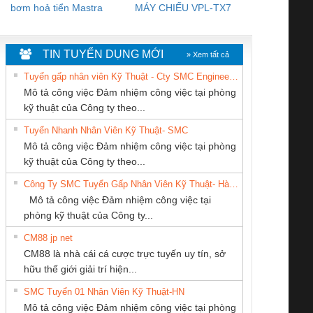
bơm hoả tiển Mastra
MÁY CHIẾU VPL-TX7
BOM DINH
WHITE
TIN TUYỂN DỤNG MỚI
» Xem tất cả
Tuyển gấp nhân viên Kỹ Thuật - Cty SMC Engineering
Mô tả công việc Đảm nhiệm công việc tại phòng
kỹ thuật của Công ty theo...
Tuyển Nhanh Nhân Viên Kỹ Thuật- SMC
CONG TY TNHH
CÔNG TY CỔ
CÔNG TY CỔ
 Le An Toàn
Bộ giám sát chuỗi
Bộ giám sát dòng
Bộ ng
Mô tả công việc Đảm nhiệm công việc tại phòng
TM-DV DAI DONG
PHẦN DÂY VÀ
PHẦN TỰ ĐỘNG
enix Contact
tấm pin
điện chuỗi
ray W
kỹ thuật của Công ty theo...
THANH
CÁP ĐIỆN
TIẾN HƯNG
6960 – PSR-
TRANSCLINIC 16I+
TRANSCLINIC 16I+
BAS 
Công Ty SMC Tuyển Gấp Nhân Viên Kỹ Thuật- Hà Nội
THƯỢNG ĐÌNH
SCP-
1K5 L (2433950000)
(2008130000)
(28
Mô tả công việc Đảm nhiệm công việc tại
/FSP/2X1/1X2
phòng kỹ thuật của Công ty...
CM88 jp net
CÔNG TY TNHH
CÔNG TY TNHH
Công Ty TNHH
CM88 là nhà cái cá cược trực tuyến uy tín, sở
MEKONG MARINE
KINH DOANH
Thiết Bị Điện Nam
iám sát chuỗi
Bộ chỉnh lưu nguồn
Nẹp nhôm chống
Bộ c
hữu thế giới giải trí hiện...
SUPPLY
DỊCH VỤ XNK
Quốc Thịnh
tấm pin
điện TRANSCLINIC
trơn Đà Nẵng
giám 
PHƯƠNG NAM
SMC Tuyển 01 Nhân Viên Kỹ Thuật-HN
SCLINIC 16I+
BKE 1K5.4
Sola
Mô tả công việc Đảm nhiệm công việc tại phòng
 (2502520000)
(7791400879)2. Giá
TRAN