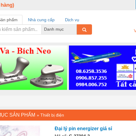
 hàng)
Sản phẩm
Nhà cung cấp
Dịch vụ
Danh mục
V
MỤC SẢN PHẨM
»
Thiết bị điện
Đại lý pin energizer giá sỉ
Mã số:
G-27304-2