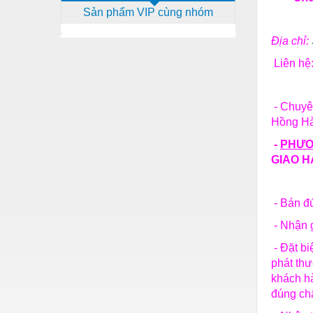
Sản phẩm VIP cùng nhóm
Dịch vụ - Thi công
Điện công nghiệp
Địa chỉ:
Liên h
Điện gia dụng
Điện Lạnh
- Chuyê
Đóng tàu Thiết bị
Hồng 
Đúc chính xác Thiết bị
-
PH
ƯƠ
GIAO HÀN
Dụng cụ cầm tay
Dụng cụ cắt gọt
- Bán đú
Dụng cụ điện
- Nhận 
Dụng cụ đo
- Đặt bi
phát th
Gỗ - Trang thiết bị
khách h
Hàn cắt - Thiết bị
đúng ch