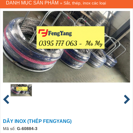
DANH MỤC SẢN PHẨM
»
Sắt, thép, inox các loại
DÂY INOX (THÉP FENGYANG)
Mã số:
G-60884-3