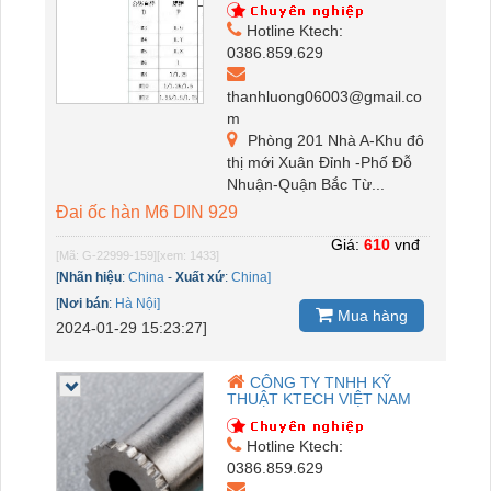
Hotline Ktech:
0386.859.629
thanhluong06003@gmail.co
m
Phòng 201 Nhà A-Khu đô
thị mới Xuân Đỉnh -Phố Đỗ
Nhuận-Quận Bắc Từ...
Đai ốc hàn M6 DIN 929
Giá:
610
vnđ
[Mã: G-22999-159]
[xem: 1433]
[
Nhãn hiệu
:
China
-
Xuất xứ
:
China]
[
Nơi bán
:
Hà Nội]
Mua hàng
2024-01-29 15:23:27]
CÔNG TY TNHH KỸ
THUẬT KTECH VIỆT NAM
Hotline Ktech:
0386.859.629