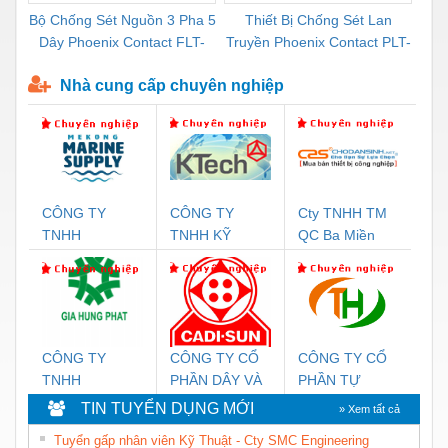
Bộ Chống Sét Nguồn 3 Pha 5
Thiết Bị Chống Sét Lan
Bộ
Dây Phoenix Contact FLT-
Truyền Phoenix Contact PLT-
Cao
SEC-P-T1-3S-440/35-FM -
SEC-T3-230-FM-PT -
HP-
Nhà cung cấp chuyên nghiệp
2908264
2907928
CÔNG TY
CÔNG TY
Cty TNHH TM
C
TNHH
TNHH KỸ
QC Ba Miền
T
MEKONG
THUẬT KTECH
B
MARINE
VIỆT NAM
SUPPLY
CÔNG TY
CÔNG TY CỔ
CÔNG TY CỔ
C
TNHH
PHẦN DÂY VÀ
PHẦN TỰ
T
THƯƠNG MẠI
CÁP ĐIỆN
ĐỘNG TIẾN
D
TIN TUYỂN DỤNG MỚI
» Xem tất cả
DỊCH VỤ KỸ
THƯỢNG
HƯNG
V
Tuyển gấp nhân viên Kỹ Thuật - Cty SMC Engineering
THUẬT ĐIỆN
ĐÌNH
P