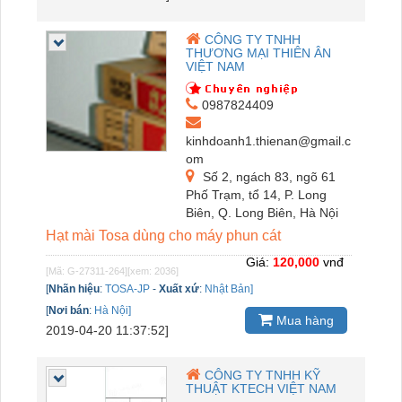
CÔNG TY TNHH
THƯƠNG MẠI THIÊN ÂN
VIỆT NAM
0987824409
kinhdoanh1.thienan@gmail.c
om
Số 2, ngách 83, ngõ 61
Phố Trạm, tổ 14, P. Long
Biên, Q. Long Biên, Hà Nội
Hạt mài Tosa dùng cho máy phun cát
Giá:
120,000
vnđ
[Mã: G-27311-264]
[xem: 2036]
[
Nhãn hiệu
:
TOSA-JP
-
Xuất xứ
:
Nhật Bản]
[
Nơi bán
:
Hà Nội]
Mua hàng
2019-04-20 11:37:52]
CÔNG TY TNHH KỸ
THUẬT KTECH VIỆT NAM