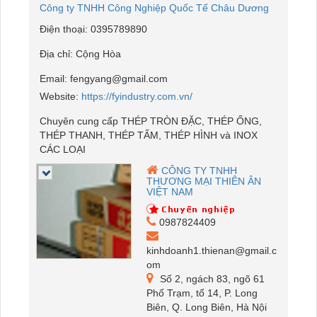
Công ty TNHH Công Nghiệp Quốc Tế Châu Dương
Điện thoại:
0395789890
Địa chỉ:
Cộng Hòa
Email:
fengyang@gmail.com
Website:
https://fyindustry.com.vn/
Chuyên cung cấp THÉP TRÒN ĐẶC, THÉP ỐNG,
THÉP THANH, THÉP TẤM, THÉP HÌNH và INOX
CÁC LOẠI
CÔNG TY TNHH
THƯƠNG MẠI THIÊN ÂN
VIỆT NAM
0987824409
kinhdoanh1.thienan@gmail.c
om
Số 2, ngách 83, ngõ 61
Phố Trạm, tổ 14, P. Long
Biên, Q. Long Biên, Hà Nội