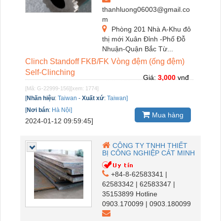
thanhluong06003@gmail.co
m
Phòng 201 Nhà A-Khu đô
thị mới Xuân Đỉnh -Phố Đỗ
Nhuận-Quận Bắc Từ...
Clinch Standoff FKB/FK Vòng đệm (ống đệm)
Self-Clinching
Giá:
3,000
vnđ
[Mã: G-22999-156]
[xem: 1774]
[
Nhãn hiệu
:
Taiwan
-
Xuất xứ
:
Taiwan]
[
Nơi bán
:
Hà Nội]
Mua hàng
2024-01-12 09:59:45]
CÔNG TY TNHH THIẾT
BỊ CÔNG NGHIỆP CÁT MINH
+84-8-62583341 |
62583342 | 62583347 |
35153899 Hotline
0903.170099 | 0903.180099