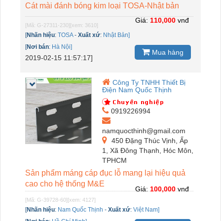
Cát mài đánh bóng kim loại TOSA-Nhật bản
Giá:
110,000
vnđ
[Mã: G-27311-230]
[xem: 3610]
[
Nhãn hiệu
:
TOSA
-
Xuất xứ
:
Nhật Bản]
[
Nơi bán
:
Hà Nội]
Mua hàng
2019-02-15 11:57:17]
Công Ty TNHH Thiết Bị
Điện Nam Quốc Thịnh
0919226994
namquocthinh@gmail.com
450 Đặng Thúc Vịnh, Ấp
1, Xã Đông Thạnh, Hóc Môn,
TPHCM
Sản phẩm máng cáp đục lỗ mang lại hiệu quả
cao cho hệ thống M&E
Giá:
100,000
vnđ
[Mã: G-39728-60]
[xem: 4127]
[
Nhãn hiệu
:
Nam Quốc Thịnh
-
Xuất xứ
:
Việt Nam]