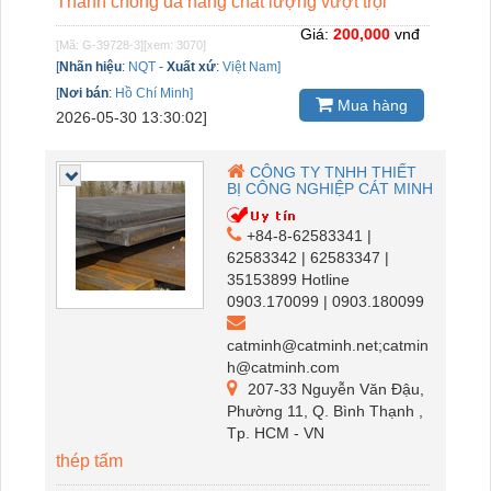
Thanh chống đa năng chất lượng vượt trội
Giá:
200,000
vnđ
[Mã: G-39728-3]
[xem: 3070]
[
Nhãn hiệu
:
NQT
-
Xuất xứ
:
Việt Nam]
[
Nơi bán
:
Hồ Chí Minh]
Mua hàng
2026-05-30 13:30:02]
CÔNG TY TNHH THIẾT
BỊ CÔNG NGHIỆP CÁT MINH
+84-8-62583341 |
62583342 | 62583347 |
35153899 Hotline
0903.170099 | 0903.180099
catminh@catminh.net;catmin
h@catminh.com
207-33 Nguyễn Văn Đậu,
Phường 11, Q. Bình Thạnh ,
Tp. HCM - VN
thép tấm