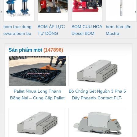
‹
›
bom truc dung
BƠM ÁP LỰC
BOM CUU HOA
bơm hoả tiển
ewara,bom bu
TỰ ĐỘNG
Diesel,BOM
Mastra
ewara
CHUA CHAY
Sản phẩm mới
(147896)
Pallet Nhựa Long Thành
Bộ Chống Sét Nguồn 3 Pha 5
Rơ 
Đồng Nai – Cung Cấp Pallet
Dây Phoenix Contact FLT-
C
Mới, Pallet Cũ Giá Tốt
SEC-P-T1-3S-264/50-FM -
1
2909589