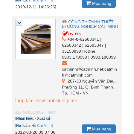
[
Nơi bán
:
Hồ Chí Minh]
Mua hàng
2019-12-11 14:26:26]
CÔNG TY TNHH THIẾT
BỊ CÔNG NGHIỆP CÁT MINH
+84-8-62583341 |
62583342 | 62583347 |
35153899 Hotline
0903.170099 | 0903.180099
catminh@catminh.net;catmin
h@catminh.com
207-33 Nguyễn Văn Đậu,
Phường 11, Q. Bình Thạnh ,
Tp. HCM - VN
thép tấm- resistant steel plate
[Mã: G-231-131]
[xem: 6858]
[
Nhãn hiệu
:
-
Xuất xứ
:
]
[
Nơi bán
:
Hồ Chí Minh]
Mua hàng
2012-03-26 09:37:06]