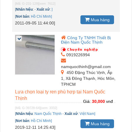
[Mã: G-231-129]
[xem: 7612]
[
Nhãn hiệu
:
-
Xuất xứ
:
]
[
Nơi bán
:
Hồ Chí Minh]
Mua hàng
2011-09-05 11:44:00]
Công Ty TNHH Thiết Bị
Điện Nam Quốc Thịnh
0919226994
namquocthinh@gmail.com
450 Đặng Thúc Vịnh, Ấp
1, Xã Đông Thạnh, Hóc Môn,
TPHCM
Lựa chọn loại ty ren phù hợp tại Nam Quốc
Thịnh
Giá:
30,000
vnđ
[Mã: G-39728-64]
[xem: 3332]
[
Nhãn hiệu
:
Nam Quốc Thịnh
-
Xuất xứ
:
Việt Nam]
[
Nơi bán
:
Hồ Chí Minh]
Mua hàng
2019-12-11 14:25:43]