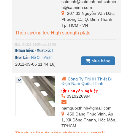
catminh@catminh.net;catmin
h@catminh.com
207-33 Nguyễn Văn Đậu,
Phường 11, Q. Bình Thạnh ,
Tp. HCM - VN
Thép cường lực High strength plate
[Mã: G-231-130]
[xem: 6949]
[
Nhãn hiệu
:
-
Xuất xứ
:
]
[
Nơi bán
:
Hồ Chí Minh]
Mua hàng
2011-09-05 11:44:16]
Công Ty TNHH Thiết Bị
Điện Nam Quốc Thịnh
0919226994
namquocthinh@gmail.com
450 Đặng Thúc Vịnh, Ấp
1, Xã Đông Thạnh, Hóc Môn,
TPHCM