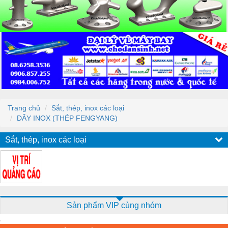
Trang chủ
Sắt, thép, inox các loại
DÂY INOX (THÉP FENGYANG)
Sắt, thép, inox các loại
Sản phẩm VIP cùng nhóm