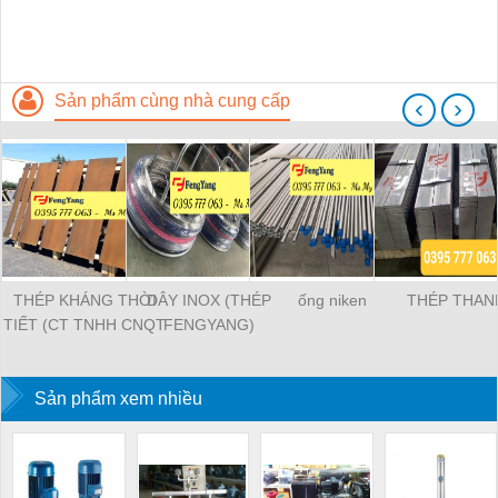
Sản phẩm cùng nhà cung cấp
‹
›
THÉP KHÁNG THỜI
DÂY INOX (THÉP
ống niken
THÉP THAN
TIẾT (CT TNHH CNQT
FENGYANG)
CHÂU DƯƠNG)
Sản phẩm xem nhiều