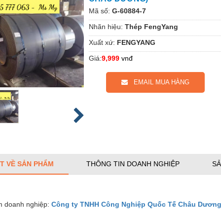
Mã số:
G-60884-7
Nhãn hiệu:
Thép FengYang
Xuất xứ:
FENGYANG
Giá:
9,999
vnđ
EMAIL MUA HÀNG
ẾT VỀ SẢN PHẨM
THÔNG TIN DOANH NGHIỆP
SẢ
 doanh nghiệp:
Công ty TNHH Công Nghiệp Quốc Tế Châu Dươn