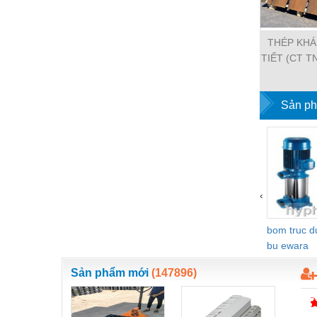
Hóa chất-Trang thiết bị
Kệ công nghiệp
THÉP KHÁ
Khí nén - Thiết bị
TIẾT (CT 
CHÂU D
Khuôn mẫu - Phụ tùng
Sản ph
Lọc công nghiệp
Máy công cụ - Phụ tùng
Mỏ - Trang thiết bị
Mô tơ - Hộp số
‹
Môi trường - Thiết bị
bom truc 
Nâng hạ - Trang thiết bị
bu ewara
Nội - Ngoại thất - văn phòng
Sản phẩm mới
(147896)
Nồi hơi - Trang thiết bị
Nông nghiệp - Thiết bị