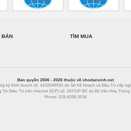
 BÁN
TÌM MUA
Bản quyền 2006 - 2026 thuộc về chodansinh.net
ng ký Kinh doanh số: 4102048591 do Sở Kế Hoạch và Đầu Tư cấp ng
ng Tin Điện Tử trên Internet (ICP) số: 297/GP-BC do Bộ Văn Hóa Thông
Phone: 028.6258.3536
Phòng trọ
|
https://bdsgroup.vn
https://kqxs123.com