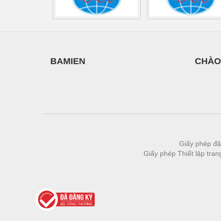
Thiết bị làm sạch
Thiết bị sơn - Sơn
Thiết bị nhà bếp
Thiết bị nhiệt
BAMIEN
CHÀO
Thiêt bị PCCC
Thiết bị truyền động
Thiết bị văn phòng
Thiết bị viễn thông
Giấy phép đă
Thủy lực-Thiết bị
Giấy phép Thiết lập tra
Thủy sản - Trang thiết bị
Tự động hoá
Van - Co các loại
Vật liệu mài mòn