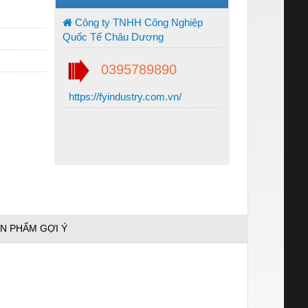
Công ty TNHH Công Nghiệp
Quốc Tế Châu Dương
0395789890
https://fyindustry.com.vn/
N PHẨM GỢI Ý
g