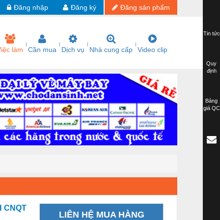
Đăng nhập
Đăng ký
Đăng sản phẩm
Tin tức
iệc làm
Cần mua
Dịch vụ
Nhà cung cấp
Video clip
Quy
định
Bảng
giá QC
H CNQT
LIÊN HỆ MUA HÀNG