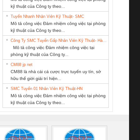
kỹ thuật của Công ty theo...
Tuyển Nhanh Nhân Viên Kỹ Thuật- SMC
Công Ty TNHH
Công ty TNHH
CÔNG TY TNHH
 Le An Toàn
Bộ giám sát chuỗi
Bộ giám sát dòng
Bộ ng
Mô tả công việc Đảm nhiệm công việc tại phòng
hiết Bị Điện Nam
Thương Mại SX
MEKONG MARINE
enix Contact
tấm pin
điện chuỗi
ray W
kỹ thuật của Công ty theo...
Quốc Thịnh
Ba Miền
SUPPLY
6960 – PSR-
TRANSCLINIC 16I+
TRANSCLINIC 16I+
BAS 
Công Ty SMC Tuyển Gấp Nhân Viên Kỹ Thuật- Hà Nội
SCP-
1K5 L (2433950000)
(2008130000)
(28
Mô tả công việc Đảm nhiệm công việc tại
/FSP/2X1/1X2
phòng kỹ thuật của Công ty...
CM88 jp net
Cty TNHH TM QC
CÔNG TY TNHH
CÔNG TY CỔ
CM88 là nhà cái cá cược trực tuyến uy tín, sở
Ba Miền
THƯƠNG MẠI
PHẦN DÂY VÀ
iám sát chuỗi
Bộ chỉnh lưu nguồn
Nẹp nhôm chống
Bộ c
hữu thế giới giải trí hiện...
THIÊN ÂN VIỆT
CÁP ĐIỆN
tấm pin
điện TRANSCLINIC
trơn Đà Nẵng
giám 
NAM
THƯỢNG ĐÌNH
SMC Tuyển 01 Nhân Viên Kỹ Thuật-HN
SCLINIC 16I+
BKE 1K5.4
Sola
Mô tả công việc Đảm nhiệm công việc tại phòng
 (2502520000)
(7791400879)2. Giá
TRAN
kỹ thuật của Công ty theo...
1K5.4