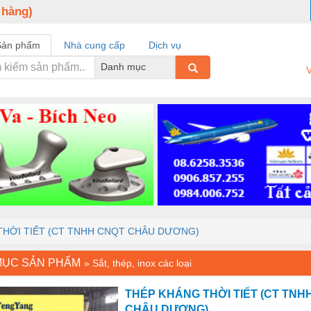
 hàng)
Sản phẩm
Nhà cung cấp
Dịch vụ
Danh mục
V
THỜI TIẾT (CT TNHH CNQT CHÂU DƯƠNG)
MỤC SẢN PHẨM
»
Sắt, thép, inox các loại
THÉP KHÁNG THỜI TIẾT (CT TNH
CHÂU DƯƠNG)