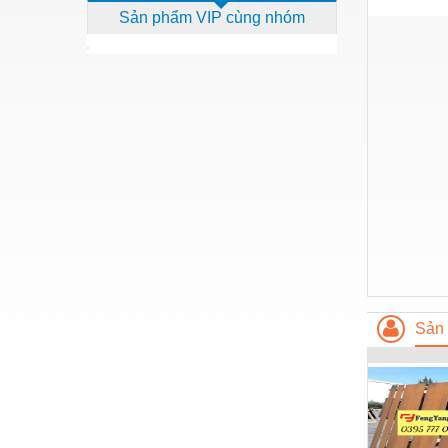
Sản phẩm VIP cùng nhóm
Dịch vụ - Thi công
Điện công nghiệp
Điện gia dụng
Điện Lạnh
Đóng tàu Thiết bị
Đúc chính xác Thiết bị
Dụng cụ cầm tay
Dụng cụ cắt gọt
Dụng cụ điện
Sản 
Dụng cụ đo
Gỗ - Trang thiết bị
Hàn cắt - Thiết bị