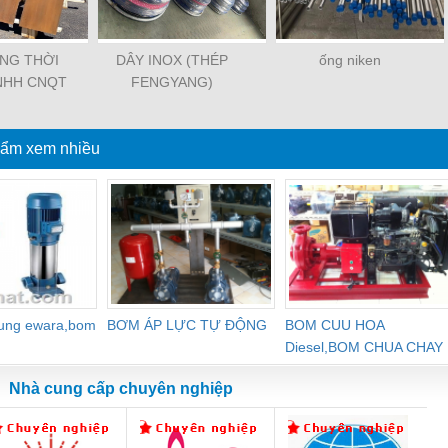
NG THỜI
DÂY INOX (THÉP
ống niken
TNHH CNQT
FENGYANG)
ƯƠNG)
ẩm xem nhiều
dung ewara,bom
BƠM ÁP LỰC TỰ ĐỘNG
BOM CUU HOA
Diesel,BOM CHUA CHAY
Nhà cung cấp chuyên nghiệp