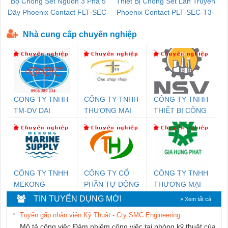
Bộ Chống Sét Nguồn 3 Pha 5
Thiết Bị Chống Sét Lan Truyền
B
Dây Phoenix Contact FLT-SEC-
Phoenix Contact PLT-SEC-T3-
P-T1-3S-440/35-FM - 2908264
230-FM-PT - 2907928
Nhà cung cấp chuyên nghiệp
CONG TY TNHH
CÔNG TY TNHH
CÔNG TY TNHH
TM-DV DAI
THƯƠNG MẠI
THIẾT BỊ CÔNG
DONG THANH
THIÊN ÂN VIỆT
NGHIỆP NIHON
NAM
SETSUBI VIỆT
NAM
CÔNG TY TNHH
CÔNG TY CỔ
CÔNG TY TNHH
MEKONG
PHẦN TỰ ĐỘNG
THƯƠNG MẠI
MARINE SUPPLY
TIẾN HƯNG
DỊCH VỤ KỸ
TIN TUYỂN DỤNG MỚI
» Xem tất cả
THUẬT ĐIỆN CƠ
Tuyển gấp nhân viên Kỹ Thuật - Cty SMC Engineering
GIA HƯNG
Mô tả công việc Đảm nhiệm công việc tại phòng kỹ thuật của