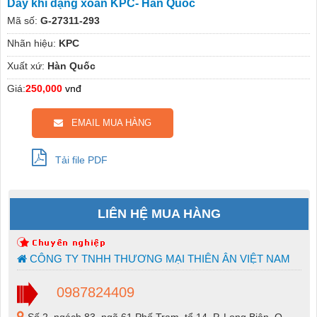
Dây khí dạng xoắn KPC- Hàn Quốc
Mã số:
G-27311-293
Nhãn hiệu:
KPC
Xuất xứ:
Hàn Quốc
Giá:
250,000
vnđ
EMAIL MUA HÀNG
Tải file PDF
LIÊN HỆ MUA HÀNG
CÔNG TY TNHH THƯƠNG MẠI THIÊN ÂN VIỆT NAM
0987824409
Số 2, ngách 83, ngõ 61 Phố Trạm, tổ 14, P. Long Biên, Q.