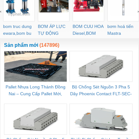
‹
›
bom truc dung
BƠM ÁP LỰC
BOM CUU HOA
bơm hoả tiển
ewara,bom bu
TỰ ĐỘNG
Diesel,BOM
Mastra
ewara
CHUA CHAY
Sản phẩm mới
(147896)
Pallet Nhựa Long Thành Đồng
Bộ Chống Sét Nguồn 3 Pha 5
Nai – Cung Cấp Pallet Mới,
Dây Phoenix Contact FLT-SEC-
C
Pallet Cũ Giá Tốt
P-T1-3S-264/50-FM - 2909589