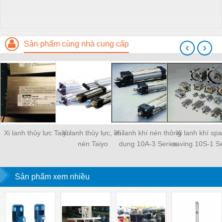
Sản phẩm cùng nhà cung cấp
‹
›
Xi lanh thủy lực Taiyo
Xi lanh thủy lực, khí
Xi lanh khí nén thông
Xi lanh khí sp
nén Taiyo
dụng 10A-3 Series
saving 10S-1 Se
Sản phẩm xem nhiều