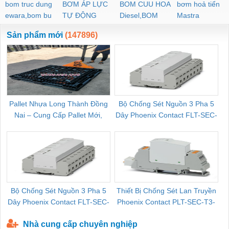
bom truc dung
BƠM ÁP LỰC
BOM CUU HOA
bơm hoả tiển
ewara,bom bu
TỰ ĐỘNG
Diesel,BOM
Mastra
ewara
CHUA CHAY
Sản phẩm mới
(147896)
Pallet Nhựa Long Thành Đồng
Bộ Chống Sét Nguồn 3 Pha 5
Nai – Cung Cấp Pallet Mới,
Dây Phoenix Contact FLT-SEC-
C
Pallet Cũ Giá Tốt
P-T1-3S-264/50-FM - 2909589
Bộ Chống Sét Nguồn 3 Pha 5
Thiết Bị Chống Sét Lan Truyền
B
Dây Phoenix Contact FLT-SEC-
Phoenix Contact PLT-SEC-T3-
P-T1-3S-440/35-FM - 2908264
230-FM-PT - 2907928
Nhà cung cấp chuyên nghiệp