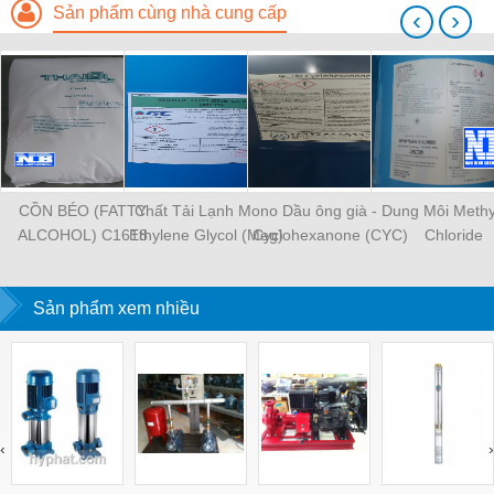
Sản phẩm cùng nhà cung cấp
‹
›
CỒN BÉO (FATTY
Chất Tải Lạnh Mono
Dầu ông già -
Dung Môi Methy
ALCOHOL) C1618
Ethylene Glycol (Meg)
Cyclohexanone (CYC)
Chloride
Sản phẩm xem nhiều
‹
›