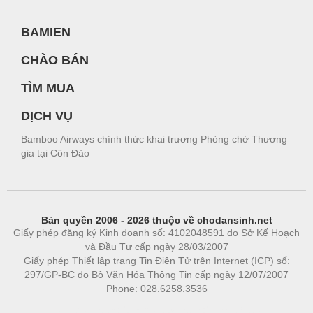
BAMIEN
CHÀO BÁN
TÌM MUA
DỊCH VỤ
Bamboo Airways chính thức khai trương Phòng chờ Thương
gia tại Côn Đảo
Bản quyền 2006 - 2026 thuộc về chodansinh.net
Giấy phép đăng ký Kinh doanh số: 4102048591 do Sở Kế Hoạch
và Đầu Tư cấp ngày 28/03/2007
Giấy phép Thiết lập trang Tin Điện Tử trên Internet (ICP) số:
297/GP-BC do Bộ Văn Hóa Thông Tin cấp ngày 12/07/2007
Phone: 028.6258.3536
Phòng trọ
|
https://bdsgroup.vn
https://kqxs123.com