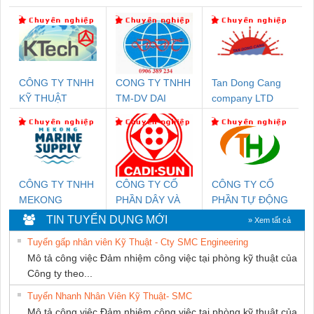
CÔNG TY TNHH
CONG TY TNHH
Tan Dong Cang
KỸ THUẬT
TM-DV DAI
company LTD
KTECH VIỆT
DONG THANH
NAM
CÔNG TY TNHH
CÔNG TY CỔ
CÔNG TY CỔ
MEKONG
PHẦN DÂY VÀ
PHẦN TỰ ĐỘNG
MARINE SUPPLY
CÁP ĐIỆN
TIẾN HƯNG
TIN TUYỂN DỤNG MỚI
» Xem tất cả
THƯỢNG ĐÌNH
Tuyển gấp nhân viên Kỹ Thuật - Cty SMC Engineering
Mô tả công việc Đảm nhiệm công việc tại phòng kỹ thuật của
Công ty theo...
Tuyển Nhanh Nhân Viên Kỹ Thuật- SMC
Mô tả công việc Đảm nhiệm công việc tại phòng kỹ thuật của