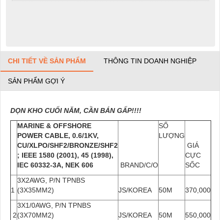
CHI TIẾT VỀ SẢN PHẨM
THÔNG TIN DOANH NGHIỆP
SẢN PHẨM GỢI Ý
DỌN KHO CUỐI NĂM, CẦN BÁN GẤP!!!!
MARINE & OFFSHORE
SỐ
POWER CABLE, 0.6/1KV,
LƯỢNG
CU/XLPO/SHF2/BRONZE/SHF2
GIÁ
;
IEEE 1580 (2001), 45 (1998),
CỰC
IEC 60332-3A, NEK 606
BRAND/C/O
SỐC
3X2AWG, P/N TPNBS
1
(3X35MM2)
JS/KOREA
50M
370,000
3X1/0AWG, P/N TPNBS
2
(3X70MM2)
JS/KOREA
50M
550,000