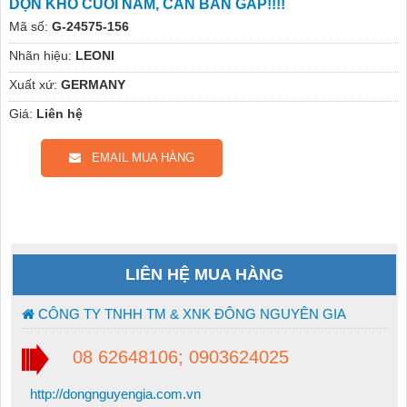
DỌN KHO CUỐI NĂM, CẦN BÁN GẤP!!!!
Mã số:
G-24575-156
Nhãn hiệu:
LEONI
Xuất xứ:
GERMANY
Giá:
Liên hệ
EMAIL MUA HÀNG
LIÊN HỆ MUA HÀNG
CÔNG TY TNHH TM & XNK ĐÔNG NGUYÊN GIA
08 62648106; 0903624025
http://dongnguyengia.com.vn