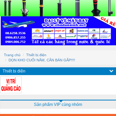
Trang chủ
Thiết bị điện
DỌN KHO CUỐI NĂM, CẦN BÁN GẤP!!!!
Thiết bị điện
Sản phẩm VIP cùng nhóm