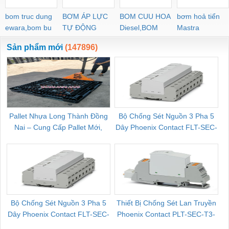
bom truc dung
BƠM ÁP LỰC
BOM CUU HOA
bơm hoả tiển
ewara,bom bu
TỰ ĐỘNG
Diesel,BOM
Mastra
ewara
CHUA CHAY
Sản phẩm mới
(147896)
Pallet Nhựa Long Thành Đồng
Bộ Chống Sét Nguồn 3 Pha 5
Nai – Cung Cấp Pallet Mới,
Dây Phoenix Contact FLT-SEC-
C
Pallet Cũ Giá Tốt
P-T1-3S-264/50-FM - 2909589
Bộ Chống Sét Nguồn 3 Pha 5
Thiết Bị Chống Sét Lan Truyền
B
Dây Phoenix Contact FLT-SEC-
Phoenix Contact PLT-SEC-T3-
P-T1-3S-440/35-FM - 2908264
230-FM-PT - 2907928