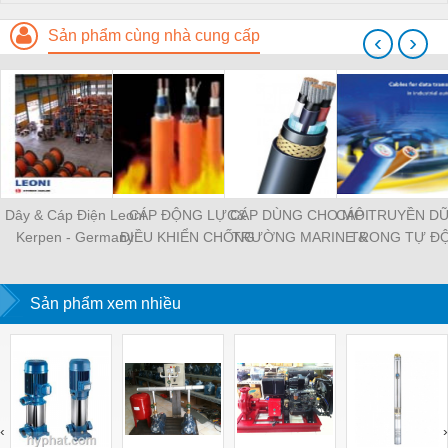
Sản phẩm cùng nhà cung cấp
‹
›
Dây & Cáp Điện Leoni
CÁP ĐỘNG LỰC&
CÁP DÙNG CHO MÔI
CÁP TRUYỀN DỮ
Kerpen - Germany
ĐIỀU KHIỂN CHỐNG
TRƯỜNG MARINE &
TRONG TỰ Đ
CHÁY
OFFSHORE
HÓA CÔNG NG
Sản phẩm xem nhiều
‹
›