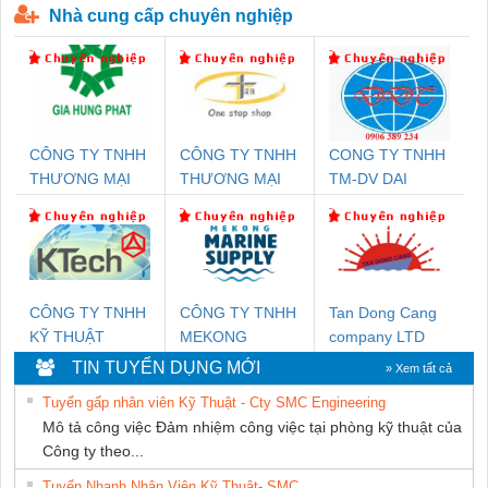
Nhà cung cấp chuyên nghiệp
CÔNG TY TNHH
CÔNG TY TNHH
CONG TY TNHH
THƯƠNG MẠI
THƯƠNG MẠI
TM-DV DAI
DỊCH VỤ KỸ
THIÊN ÂN VIỆT
DONG THANH
THUẬT ĐIỆN CƠ
NAM
GIA HƯNG PHÁT
CÔNG TY TNHH
CÔNG TY TNHH
Tan Dong Cang
KỸ THUẬT
MEKONG
company LTD
KTECH VIỆT
MARINE
TIN TUYỂN DỤNG MỚI
» Xem tất cả
NAM
SUPPLY
Tuyển gấp nhân viên Kỹ Thuật - Cty SMC Engineering
Mô tả công việc Đảm nhiệm công việc tại phòng kỹ thuật của
Công ty theo...
Tuyển Nhanh Nhân Viên Kỹ Thuật- SMC