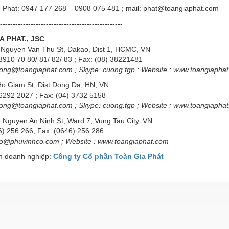
 Phat: 0947 177 268 – 0908 075 481 ; mail: phat@toangiaphat.com
------------------------------------------------
IA
PHAT., JSC
Nguyen Van Thu St, Dakao, Dist 1, HCMC, VN
3910 70 80/ 81/ 82/ 83 ; Fax: (08) 38221481
ong@toangiaphat.com
;
Skype
: cuong.tgp ; Website :
www.toangiapha
o Giam St, Dist Dong Da, HN, VN
6292 2027 ; Fax: (04) 3732 5158
ong@toangiaphat.com
;
Skype
: cuong.tgp ; Website :
www.toangiapha
 Nguyen An Ninh St, Ward 7, Vung Tau City, VN
) 256 266; Fax: (0646) 256 286
fo@phuvinhco.com
; Website :
www.toangiaphat.com
 doanh nghiệp:
Công ty Cổ phần Toàn Gia Phát