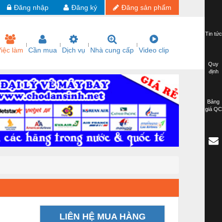
Đăng nhập
Đăng ký
Đăng sản phẩm
Tin tức
iệc làm
Cần mua
Dịch vụ
Nhà cung cấp
Video clip
Quy
định
Bảng
giá QC
LIÊN HỆ MUA HÀNG