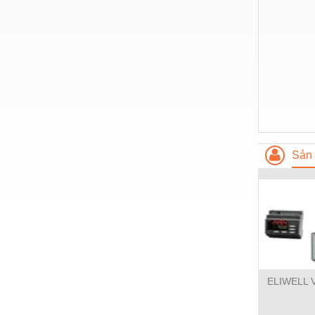
Nước-Vật tư thiết bị
Phốt cơ khí
Sắt, thép, inox các loại
Thí nghiệm-Trang thiết bị
Thiết bị chiếu sáng
Thiết bị chống sét
Sản 
Thiết bị an ninh
Thiết bị công nghiệp
Thiết bị công trình
Thiết bị điện
Thiết bị giáo dục
ELIWELL 
Thiết bị khác