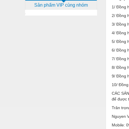
Sản phẩm VIP cùng nhóm
Dịch vụ - Thi công
1/ Đồng h
2/ Đồng h
Điện công nghiệp
3/ Đồng h
Điện gia dụng
4/ Đồng 
Điện Lạnh
5/ Đồng 
Đóng tàu Thiết bị
6/ Đồng h
Đúc chính xác Thiết bị
7/ Đồng h
8/ Đồng h
Dụng cụ cầm tay
9/ Đồng 
Dụng cụ cắt gọt
10/ Đồng 
Dụng cụ điện
CÁC SẢN
để được t
Dụng cụ đo
Trân trọ
Gỗ - Trang thiết bị
Nguyen V
Hàn cắt - Thiết bị
Mobile: 