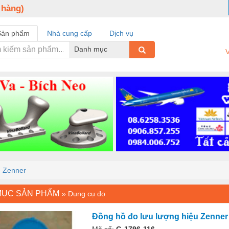
 hàng)
Sản phẩm
Nhà cung cấp
Dịch vụ
Danh mục
V
u Zenner
MỤC SẢN PHẨM
»
Dụng cụ đo
Đồng hồ đo lưu lượng hiệu Zenner
Mã số:
G-1796-116