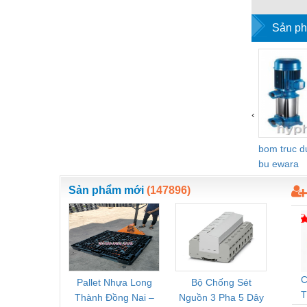
Thiết bị làm sạch
Sản ph
Thiết bị sơn - Sơn
Thiết bị nhà bếp
Thiết bị nhiệt
Thiêt bị PCCC
‹
Thiết bị truyền động
bom truc 
Thiết bị văn phòng
bu ewara
Thiết bị viễn thông
Sản phẩm mới
(147896)
Thủy lực-Thiết bị
Thủy sản - Trang thiết bị
Tự động hoá
Van - Co các loại
C
Pallet Nhựa Long
Bộ Chống Sét
Rơ Le 
T
Thành Đồng Nai –
Nguồn 3 Pha 5 Dây
Phoe
Vật liệu mài mòn