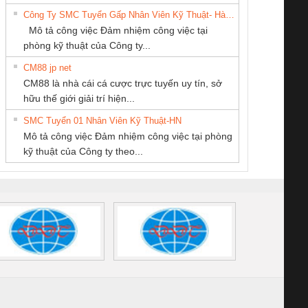
Quốc Thịnh
THIÊN ÂN VIỆT
6960 – PSR-
TRANSCLINIC 16I+
TRANSCLINIC 16I+
BAS 
Công Ty SMC Tuyển Gấp Nhân Viên Kỹ Thuật- Hà Nội
NAM
SCP-
1K5 L (2433950000)
(2008130000)
(28
Mô tả công việc Đảm nhiệm công việc tại
/FSP/2X1/1X2
phòng kỹ thuật của Công ty...
CM88 jp net
Công ty TNHH
Cty TNHH TM QC
CÔNG TY TNHH
CM88 là nhà cái cá cược trực tuyến uy tín, sở
Thương Mại SX Ba
Ba Miền
THƯƠNG MẠI
iám sát chuỗi
Bộ chỉnh lưu nguồn
Nẹp nhôm chống
Bộ c
hữu thế giới giải trí hiện...
Miền
DỊCH VỤ KỸ
tấm pin
điện TRANSCLINIC
trơn Đà Nẵng
giám 
THUẬT ĐIỆN CƠ
SMC Tuyển 01 Nhân Viên Kỹ Thuật-HN
SCLINIC 16I+
BKE 1K5.4
Sola
GIA HƯNG PHÁT
Mô tả công việc Đảm nhiệm công việc tại phòng
 (2502520000)
(7791400879)2. Giá
TRAN
kỹ thuật của Công ty theo...
1K5.4