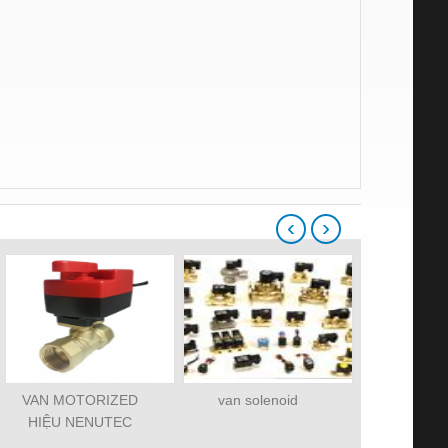
‹
›
VAN MOTORIZED
van solenoid
Lò xo chố
HIỆU NENUTEC