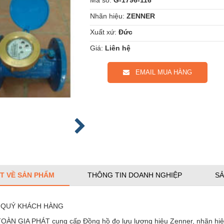
Nhãn hiệu:
ZENNER
Xuất xứ:
Đức
Giá:
Liên hệ
EMAIL MUA HÀNG
ẾT VỀ SẢN PHẨM
THÔNG TIN DOANH NGHIỆP
SẢ
i: QUÝ KHÁCH HÀNG
OÀN GIA PHÁT cung cấp Đồng hồ đo lưu lượng hiệu Zenner, nhãn hiệu: 