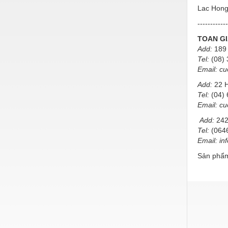
Hóa chất-Trang thiết bị
Lac Hong
Kệ công nghiệp
------------
TOAN G
Khí nén - Thiết bị
Add:
189 
Khuôn mẫu - Phụ tùng
Tel:
(08) 
Email:
cu
Lọc công nghiệp
Add:
22 H
Máy công cụ - Phụ tùng
Tel:
(04) 
Email:
cu
Mỏ - Trang thiết bị
Add:
242
Tel:
(0646
Mô tơ - Hộp số
Email:
in
Môi trường - Thiết bị
Sản phẩm
Nâng hạ - Trang thiết bị
Nội - Ngoại thất - văn phòng
Nồi hơi - Trang thiết bị
Nông nghiệp - Thiết bị