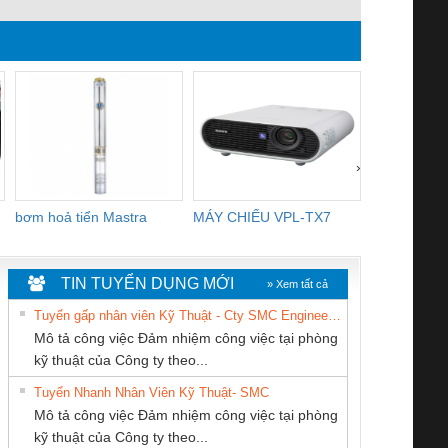
›
bơm hoả tiển Mastra
MÁY CHIẾU VPL-TX7
BOM DINH
WHITE
TIN TUYỂN DỤNG MỚI
» Xem tất cả
Tuyển gấp nhân viên Kỹ Thuật - Cty SMC Engineering
Mô tả công việc Đảm nhiệm công việc tại phòng
kỹ thuật của Công ty theo...
Tuyển Nhanh Nhân Viên Kỹ Thuật- SMC
Tan Dong Cang
Công Ty TNHH
CÔNG TY TNHH
 Le An Toàn
Bộ giám sát chuỗi
Bộ giám sát dòng
Bộ ng
Mô tả công việc Đảm nhiệm công việc tại phòng
company LTD
Thiết Bị Điện Nam
THƯƠNG MẠI
enix Contact
tấm pin
điện chuỗi
ray W
kỹ thuật của Công ty theo...