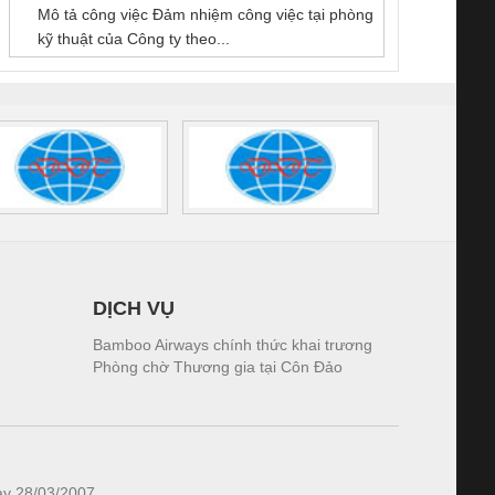
GIA HƯNG PHÁT
Mô tả công việc Đảm nhiệm công việc tại phòng
 (2502520000)
(7791400879)2. Giá
TRAN
kỹ thuật của Công ty theo...
1K5.4
DỊCH VỤ
Bamboo Airways chính thức khai trương
Phòng chờ Thương gia tại Côn Đảo
ày 28/03/2007