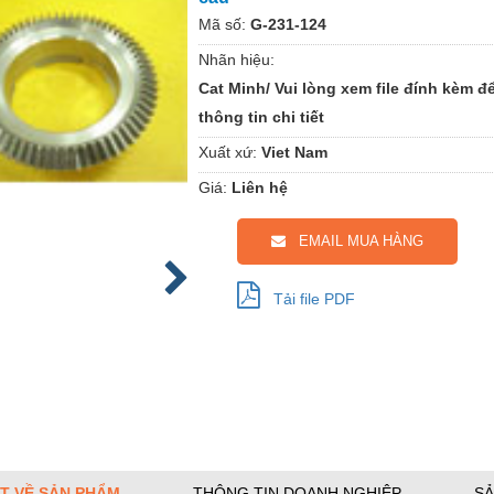
Mã số:
G-231-124
Nhãn hiệu:
Cat Minh/ Vui lòng xem file đính kèm đ
thông tin chi tiết
Xuất xứ:
Viet Nam
Giá:
Liên hệ
EMAIL MUA HÀNG
Tải file PDF
ẾT VỀ SẢN PHẨM
THÔNG TIN DOANH NGHIỆP
SẢ