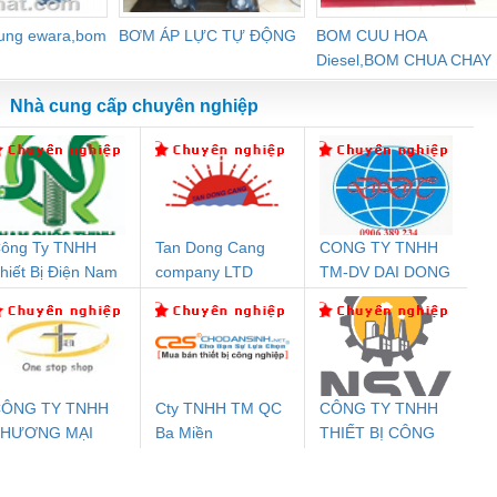
dung ewara,bom
BƠM ÁP LỰC TỰ ĐỘNG
BOM CUU HOA
Diesel,BOM CHUA CHAY
Nhà cung cấp chuyên nghiệp
ông Ty TNHH
Tan Dong Cang
CONG TY TNHH
Đệm An Toàn
Rơ Le An Toàn
Bộ Lặp Tín Hiệu
Rơ
hiết Bị Điện Nam
company LTD
TM-DV DAI DONG
nix Contact
Phoenix Contact
PROFIBUS Phoenix
Pho
uốc Thịnh
THANH
PC20-1NO-
PSR-SCP-
Contact PSI-REP-
298
24DC-SP -
24UC/ESL4/3X1/1X2/B
PROFIBUS/12MB -
700578
- 2981059
2708863
24DC
ÔNG TY TNHH
Cty TNHH TM QC
CÔNG TY TNHH
THƯƠNG MẠI
Ba Miền
THIẾT BỊ CÔNG
ưu Điện AC
Mô-đun Ắc Quy UPS
Rơ Le An Toàn
Bộ g
HIÊN ÂN VIỆT
NGHIỆP NIHON
 Suất Cao
Phoenix Contact
Phoenix Contact
NAM
SETSUBI VIỆT
nix Contact
QUINT-HP-
2981059 – PSR-
TRAN