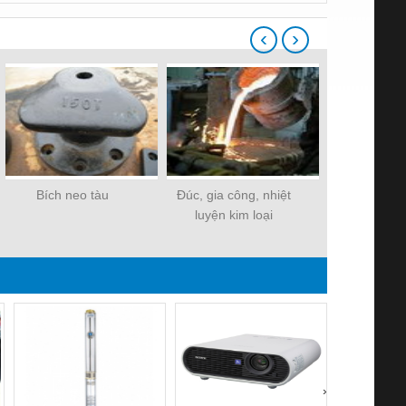
‹
›
Bích neo tàu
Đúc, gia công, nhiệt
Đệm cao su 
luyện kim loại
(Lọai L
›