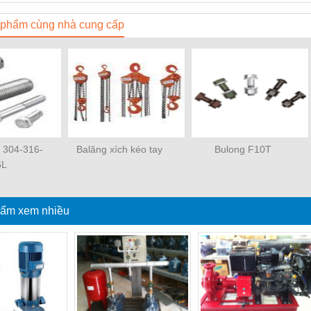
phẩm cùng nhà cung cấp
x 304-316-
Balăng xích kéo tay
Bulong F10T
6L
ẩm xem nhiều