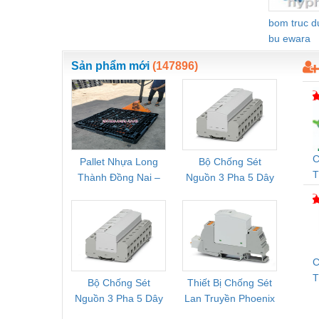
Nước-Vật tư thiết bị
bom truc 
bu ewara
Phốt cơ khí
Sản phẩm mới
(147896)
Sắt, thép, inox các loại
Thí nghiệm-Trang thiết bị
Thiết bị chiếu sáng
Thiết bị chống sét
C
Pallet Nhựa Long
Bộ Chống Sét
Rơ Le 
Thiết bị an ninh
T
Thành Đồng Nai –
Nguồn 3 Pha 5 Dây
Phoe
Q
Cung Cấp Pallet
Phoenix Contact
PSR-
Thiết bị công nghiệp
Mới, Pallet Cũ Giá
FLT-SEC-P-T1-3S-
1NC-
Thiết bị công trình
Tốt
264/50-FM -
2
2909589
Thiết bị điện
C
Thiết bị giáo dục
Bộ Chống Sét
Thiết Bị Chống Sét
Bộ L
T
Nguồn 3 Pha 5 Dây
Lan Truyền Phoenix
Công
Thiết bị khác
Phoenix Contact
Contact PLT-SEC-
Phoe