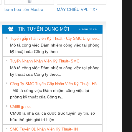
bơm hoả tiển Mastra
MÁY CHIẾU VPL-TX7
BOM DINH
WHITE
TIN TUYỂN DỤNG MỚI
» Xem tất cả
Tuyển gấp nhân viên Kỹ Thuật - Cty SMC Engineering
Mô tả công việc Đảm nhiệm công việc tại phòng
kỹ thuật của Công ty theo...
Tuyển Nhanh Nhân Viên Kỹ Thuật- SMC
CÔNG TY CP TỰ
CÔNG TY CỔ
Công ty TNHH
 Le An Toàn
Bộ giám sát chuỗi
Bộ giám sát dòng
Bộ ng
Mô tả công việc Đảm nhiệm công việc tại phòng
ĐỘNG TIẾN
PHẦN TỰ ĐỘNG
Thương Mại SX
enix Contact
tấm pin
điện chuỗi
ray W
kỹ thuật của Công ty theo...
HƯNG
TIẾN HƯNG
Ba Miền
6960 – PSR-
TRANSCLINIC 16I+
TRANSCLINIC 16I+
BAS 
Công Ty SMC Tuyển Gấp Nhân Viên Kỹ Thuật- Hà Nội
SCP-
1K5 L (2433950000)
(2008130000)
(28
Mô tả công việc Đảm nhiệm công việc tại
/FSP/2X1/1X2
phòng kỹ thuật của Công ty...
CM88 jp net
CÔNG TY TNHH
CÔNG TY TNHH
CÔNG TY TNHH
CM88 là nhà cái cá cược trực tuyến uy tín, sở
THƯƠNG MẠI
KỸ THUẬT KTECH
KINH DOANH
iám sát chuỗi
Bộ chỉnh lưu nguồn
Nẹp nhôm chống
Bộ c
hữu thế giới giải trí hiện...
DỊCH VỤ KỸ
VIỆT NAM
DỊCH VỤ XNK
tấm pin
điện TRANSCLINIC
trơn Đà Nẵng
giám 
THUẬT ĐIỆN CƠ
PHƯƠNG NAM
SMC Tuyển 01 Nhân Viên Kỹ Thuật-HN
SCLINIC 16I+
BKE 1K5.4
Sola