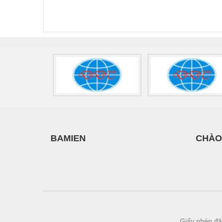
Thiết bị làm sạch
FLT-SEC-P-T1-3S-
T3-230-FM-PT -
QU
440/35-FM -
2907928
UPS/23
Thiết bị sơn - Sơn
2908264
-
Thiết bị nhà bếp
Thiết bị nhiệt
Thiêt bị PCCC
Thiết bị truyền động
Thiết bị văn phòng
Thiết bị viễn thông
BAMIEN
CHÀO
Thủy lực-Thiết bị
Thủy sản - Trang thiết bị
Tự động hoá
Van - Co các loại
Vật liệu mài mòn
Giấy phép đă