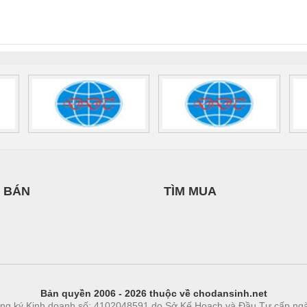
NAM
INT-HP-
BAT/PB/48DC/7.0AH/PT
SCP-
1K5 H
0AC/2.5KVA/PT
- 1133819
24UC/ESL4/3X1/1X2/B
 1136815
 BÁN
TÌM MUA
Bản quyền 2006 - 2026 thuộc về chodansinh.net
ng ký Kinh doanh số: 4102048591 do Sở Kế Hoạch và Đầu Tư cấp ng