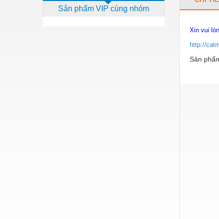
Sản phẩm VIP cùng nhóm
Dịch vụ - Thi công
Điện công nghiệp
Xin vui lò
http://cat
Điện gia dụng
Sản phẩm
Điện Lạnh
Đóng tàu Thiết bị
Đúc chính xác Thiết bị
Dụng cụ cầm tay
Dụng cụ cắt gọt
Dụng cụ điện
Dụng cụ đo
Gỗ - Trang thiết bị
Hàn cắt - Thiết bị