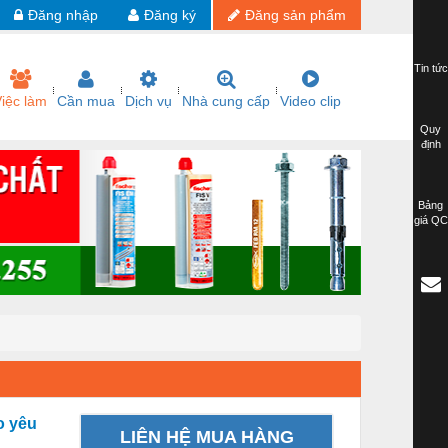
Đăng nhập
Đăng ký
Đăng sản phẩm
Tin tức
iệc làm
Cần mua
Dịch vụ
Nhà cung cấp
Video clip
Quy
định
Bảng
giá QC
o yêu
LIÊN HỆ MUA HÀNG