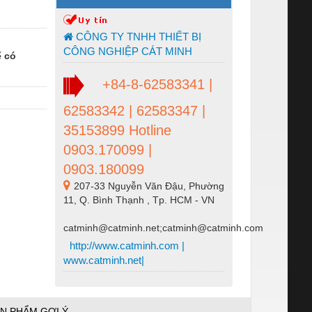
CÔNG TY TNHH THIẾT BỊ
CÔNG NGHIỆP CÁT MINH
ể có
+84-8-62583341 |
62583342 | 62583347 |
35153899 Hotline
0903.170099 |
0903.180099
207-33 Nguyễn Văn Đậu, Phường
11, Q. Bình Thạnh , Tp. HCM - VN
catminh@catminh.net;catminh@catminh.com
http://www.catminh.com |
www.catminh.net|
N PHẨM GỢI Ý