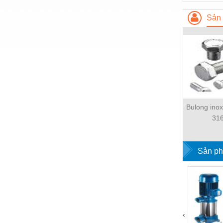
Hóa chất-Trang thiết bị
Sản 
Kệ công nghiệp
Khí nén - Thiết bị
Khuôn mẫu - Phụ tùng
Lọc công nghiệp
Máy công cụ - Phụ tùng
Bulong ino
Mỏ - Trang thiết bị
31
Mô tơ - Hộp số
Môi trường - Thiết bị
Sản ph
Nâng hạ - Trang thiết bị
Nội - Ngoại thất - văn phòng
Nồi hơi - Trang thiết bị
‹
Nông nghiệp - Thiết bị