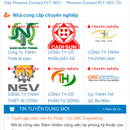
Dây Phoenix Contact FLT-SEC-
Phoenix Contact PLT-SEC-T3-
P-T1-3S-440/35-FM - 2908264
230-FM-PT - 2907928
Nhà cung cấp chuyên nghiệp
Công Ty TNHH
CÔNG TY CỔ
CÔNG TY TNHH
Thiết Bị Điện
PHẦN DÂY VÀ
THƯƠNG MẠI
Nam Quốc Thịnh
CÁP ĐIỆN
THIÊN ÂN VIỆT
THƯỢNG ĐÌNH
NAM
CÔNG TY TNHH
CÔNG TY CỔ
Cty TNHH TM
THIẾT BỊ CÔNG
PHẦN TỰ ĐỘNG
QC Ba Miền
NGHIỆP NIHON
TIẾN HƯNG
TIN TUYỂN DỤNG MỚI
» Xem tất cả
SETSUBI VIỆT
Tuyển gấp nhân viên Kỹ Thuật - Cty SMC Engineering
NAM
Mô tả công việc Đảm nhiệm công việc tại phòng kỹ thuật của