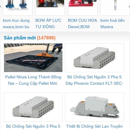
‹
›
bom truc dung
BƠM ÁP LỰC
BOM CUU HOA
bơm hoả tiển
ewara,bom bu
TỰ ĐỘNG
Diesel,BOM
Mastra
ewara
CHUA CHAY
Sản phẩm mới
(147896)
Pallet Nhựa Long Thành Đồng
Bộ Chống Sét Nguồn 3 Pha 5
Nai – Cung Cấp Pallet Mới,
Dây Phoenix Contact FLT-SEC-
C
Pallet Cũ Giá Tốt
P-T1-3S-264/50-FM - 2909589
Bộ Chống Sét Nguồn 3 Pha 5
Thiết Bị Chống Sét Lan Truyền
B