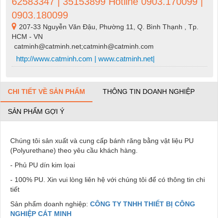
62583347 | 35153899 Hotline 0903.170099 |
0903.180099
207-33 Nguyễn Văn Đậu, Phường 11, Q. Bình Thạnh , Tp.
HCM - VN
catminh@catminh.net;catminh@catminh.com
http://www.catminh.com | www.catminh.net|
CHI TIẾT VỀ SẢN PHẨM
THÔNG TIN DOANH NGHIỆP
SẢN PHẨM GỢI Ý
Chúng tôi sản xuất và cung cấp bánh răng bằng vật liệu PU
(Polyurethane) theo yêu cầu khách hàng.
- Phủ PU dín kim lọai
- 100% PU. Xin vui lòng liên hệ với chúng tôi để có thông tin chi
tiết
Sản phẩm doanh nghiệp:
CÔNG TY TNHH THIẾT BỊ CÔNG
NGHIỆP CÁT MINH