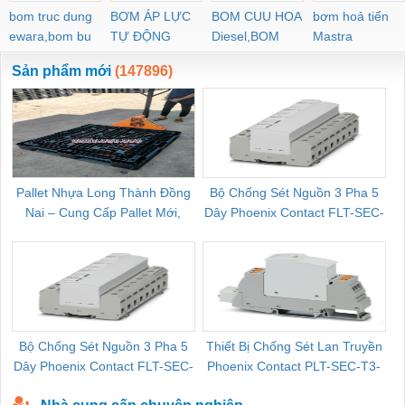
bom truc dung
BƠM ÁP LỰC
BOM CUU HOA
bơm hoả tiển
ewara,bom bu
TỰ ĐỘNG
Diesel,BOM
Mastra
ewara
CHUA CHAY
Sản phẩm mới
(147896)
Pallet Nhựa Long Thành Đồng
Bộ Chống Sét Nguồn 3 Pha 5
Nai – Cung Cấp Pallet Mới,
Dây Phoenix Contact FLT-SEC-
C
Pallet Cũ Giá Tốt
P-T1-3S-264/50-FM - 2909589
Bộ Chống Sét Nguồn 3 Pha 5
Thiết Bị Chống Sét Lan Truyền
B
Dây Phoenix Contact FLT-SEC-
Phoenix Contact PLT-SEC-T3-
P-T1-3S-440/35-FM - 2908264
230-FM-PT - 2907928