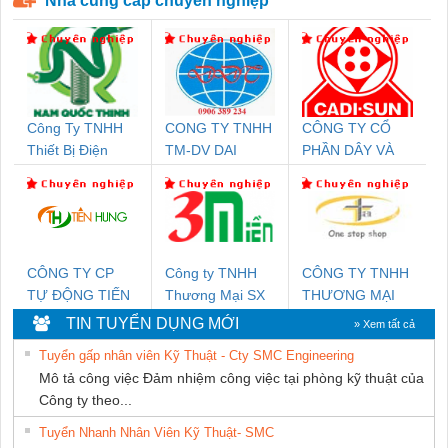
Nhà cung cấp chuyên nghiệp
Công Ty TNHH
CONG TY TNHH
CÔNG TY CỔ
Thiết Bị Điện
TM-DV DAI
PHẦN DÂY VÀ
Nam Quốc Thịnh
DONG THANH
CÁP ĐIỆN
THƯỢNG ĐÌNH
CÔNG TY CP
Công ty TNHH
CÔNG TY TNHH
TỰ ĐỘNG TIẾN
Thương Mại SX
THƯƠNG MẠI
HƯNG
Ba Miền
THIÊN ÂN VIỆT
TIN TUYỂN DỤNG MỚI
» Xem tất cả
NAM
Tuyển gấp nhân viên Kỹ Thuật - Cty SMC Engineering
Mô tả công việc Đảm nhiệm công việc tại phòng kỹ thuật của
Công ty theo...
Tuyển Nhanh Nhân Viên Kỹ Thuật- SMC