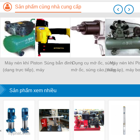
Sản phẩm cùng nhà cung cấp
‹
›
Máy nén khí Piston
Súng bắn đinh
Dụng cụ mở ốc, súng
Máy nén khí Pi
(dạng trực tiếp), máy
mở ốc, súng cảo, súng
(thấp áp), máy b
bơm hơi
ghép gỗ
Sản phẩm xem nhiều
‹
›